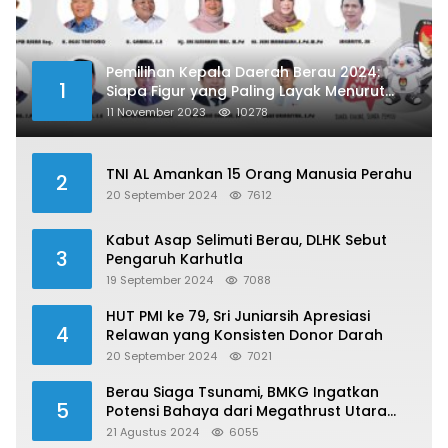
Pemilihan Kepala Daerah Berau 2024:
1
Siapa Figur yang Paling Layak Menurut
Publik?
11 November 2023
10278
TNI AL Amankan 15 Orang Manusia Perahu
2
20 September 2024
7612
Kabut Asap Selimuti Berau, DLHK Sebut
3
Pengaruh Karhutla
19 September 2024
7088
HUT PMI ke 79, Sri Juniarsih Apresiasi
4
Relawan yang Konsisten Donor Darah
20 September 2024
7021
Berau Siaga Tsunami, BMKG Ingatkan
5
Potensi Bahaya dari Megathrust Utara
Sulawesi
21 Agustus 2024
6055