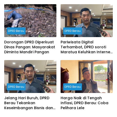
Inspektorat Susun
Ketenagakerjaan dalam
Dokumen Manajemen
RDP DPRD
Risiko Tahun 2026
DPRD Berau
DPRD Berau
Dorongan DPRD Diperkuat
Pariwisata Digital
Dinas Pangan: Masyarakat
Terhambat, DPRD soroti
Diminta Mandiri Pangan
Maratua Keluhkan Internet
Hilang Berjam-jam
DPRD Berau
DPRD Berau
Jelang Hari Buruh, DPRD
Harga Naik di Tengah
Berau Tekankan
Inflasi, DPRD Berau: Coba
Keseimbangan Bisnis dan
Pelihara Lele
Hak Karyawan