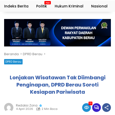
Indeks Berita
Politik
Hukum Kriminal
Nasional
Beranda
DPRD Berau
DPRD Berau
Lonjakan Wisatawan Tak Diimbangi
Penginapan, DPRD Berau Soroti
Kesiapan Pariwisata
111
Redaksi Zona
4 April 2026
2 Min Baca