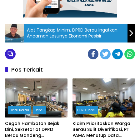
Alat Tangkap Minim, DPRD Berau Ingatkan
Ancaman Lesunya Ekonomi Pesisir
Pos Terkait
DPRD Berau
Berau
DPRD Berau
Cegah Hambatan Sejak
Klaim Prioritaskan Warga
Dini, Sekretariat DPRD
Berau Sulit Diverifikasi, PT
Berau Gandeng
PAMA Menutup Data