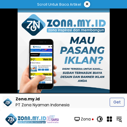
Langsung
×
Scroll Untuk Baca Artikel
ke
konten
Zona.my.id
Get
PT Zona Nyaman Indonesia
Zona