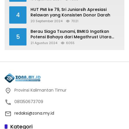
HUT PMI ke 79, Sri Juniarsih Apresiasi
4
Relawan yang Konsisten Donor Darah
20 September 2024
7021
Berau Siaga Tsunami, BMKG Ingatkan
5
Potensi Bahaya dari Megathrust Utara
Sulawesi
21 Agustus 2024
6055
Provinsi Kalimantan Timur
081350673709
redaksi@zona.my.id
Kategori