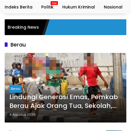
Indeks Berita
Politik
Hukum Kriminal
Nasional
Sp
Breaking News
Ter
Pe
Berau
Berau
Lindungi Generasi Emas, Pemkab
Berau Ajak Orang Tua, Sekolah,
dan Masyarakat Wujudkan
4 Agustus 2026
Ruang Aman bagi Anak