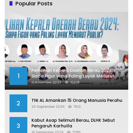
Popular Posts
Pemilihan Kepala Daerah Berau 2024:
1
Siapa Figur yang Paling Layak Menurut
Publik?
11 November 2023
10278
TNI AL Amankan 15 Orang Manusia Perahu
2
20 September 2024
7612
Kabut Asap Selimuti Berau, DLHK Sebut
3
Pengaruh Karhutla
19 September 2024
7086