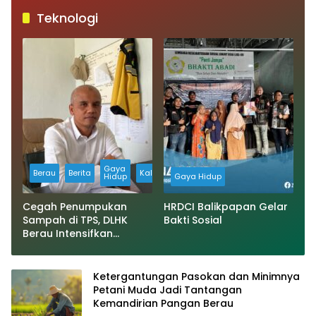
Teknologi
Gaya
Berau
Berita
Kaltim
Hidup
Gaya Hidup
Cegah Penumpukan
HRDCI Balikpapan Gelar
Sampah di TPS, DLHK
Bakti Sosial
Berau Intensifkan
Pengangkutan Dua Kali
Setiap Hari
Ketergantungan Pasokan dan Minimnya
Petani Muda Jadi Tantangan
Kemandirian Pangan Berau