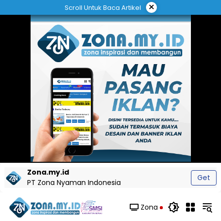
Langsung
×
Scroll Untuk Baca Artikel
ke
konten
Zona.my.id
Get
PT Zona Nyaman Indonesia
Zona