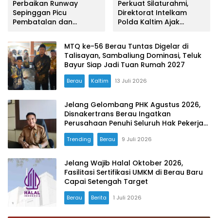
Perbaikan Runway
Perkuat Silaturahmi,
Sepinggan Picu
Direktorat Intelkam
Pembatalan dan
Polda Kaltim Ajak
Penjadwalan Ulang
Mahasiswa Balikpapan
Penerbangan
Buka Bersama
MTQ ke-56 Berau Tuntas Digelar di
Talisayan, Sambaliung Dominasi, Teluk
Bayur Siap Jadi Tuan Rumah 2027
Berau
Kaltim
13 Juli 2026
Jelang Gelombang PHK Agustus 2026,
Disnakertrans Berau Ingatkan
Perusahaan Penuhi Seluruh Hak Pekerja
Sebelum Hentikan Operasional
Trending
Berau
9 Juli 2026
Jelang Wajib Halal Oktober 2026,
Fasilitasi Sertifikasi UMKM di Berau Baru
Capai Setengah Target
Berau
Berita
1 Juli 2026