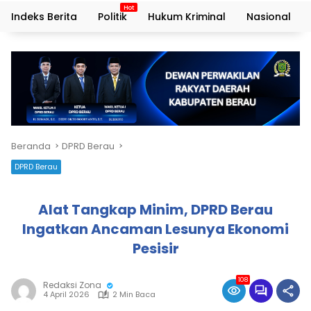
Indeks Berita
Politik
Hukum Kriminal
Nasional
Beranda
DPRD Berau
DPRD Berau
Alat Tangkap Minim, DPRD Berau
Ingatkan Ancaman Lesunya Ekonomi
Pesisir
108
Redaksi Zona
4 April 2026
2 Min Baca