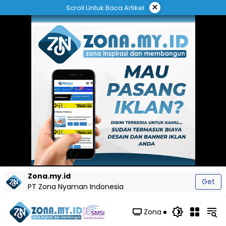
Langsung
×
Scroll Untuk Baca Artikel
ke
konten
Zona.my.id
Get
PT Zona Nyaman Indonesia
Zona