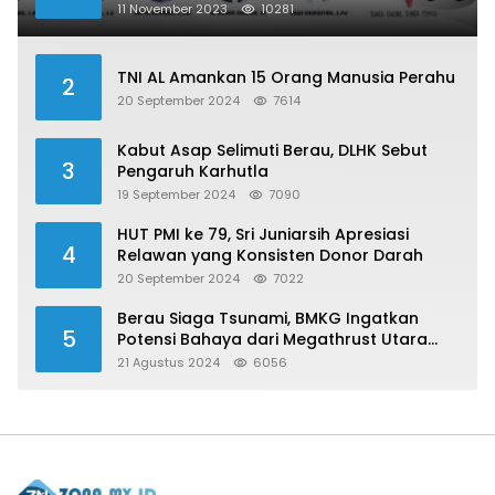
Publik?
11 November 2023
10281
TNI AL Amankan 15 Orang Manusia Perahu
2
20 September 2024
7614
Kabut Asap Selimuti Berau, DLHK Sebut
3
Pengaruh Karhutla
19 September 2024
7090
HUT PMI ke 79, Sri Juniarsih Apresiasi
4
Relawan yang Konsisten Donor Darah
20 September 2024
7022
Berau Siaga Tsunami, BMKG Ingatkan
5
Potensi Bahaya dari Megathrust Utara
Sulawesi
21 Agustus 2024
6056