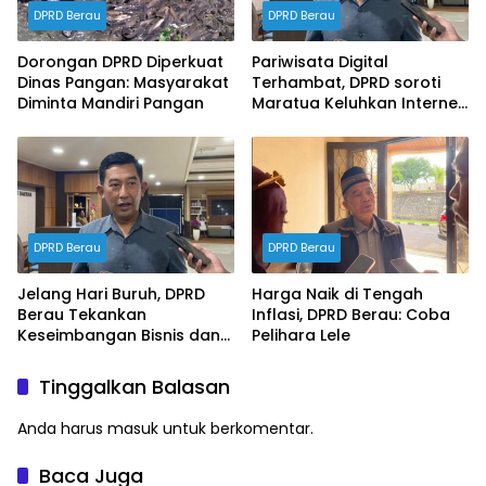
DPRD Berau
DPRD Berau
Dorongan DPRD Diperkuat
Pariwisata Digital
Dinas Pangan: Masyarakat
Terhambat, DPRD soroti
Diminta Mandiri Pangan
Maratua Keluhkan Internet
Hilang Berjam-jam
DPRD Berau
DPRD Berau
Jelang Hari Buruh, DPRD
Harga Naik di Tengah
Berau Tekankan
Inflasi, DPRD Berau: Coba
Keseimbangan Bisnis dan
Pelihara Lele
Hak Karyawan
Tinggalkan Balasan
Anda harus
masuk
untuk berkomentar.
Baca Juga