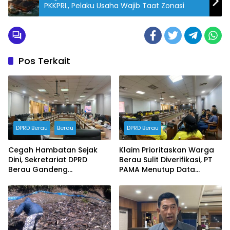
PKKPRL, Pelaku Usaha Wajib Taat Zonasi
Pos Terkait
DPRD Berau
Berau
DPRD Berau
Cegah Hambatan Sejak
Klaim Prioritaskan Warga
Dini, Sekretariat DPRD
Berau Sulit Diverifikasi, PT
Berau Gandeng
PAMA Menutup Data
Inspektorat Susun
Ketenagakerjaan dalam
Dokumen Manajemen
RDP DPRD
Risiko Tahun 2026