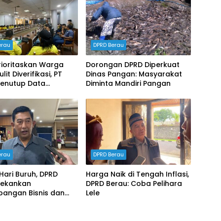
erau
DPRD Berau
rioritaskan Warga
Dorongan DPRD Diperkuat
lit Diverifikasi, PT
Dinas Pangan: Masyarakat
enutup Data
Diminta Mandiri Pangan
gakerjaan dalam RDP
erau
DPRD Berau
Hari Buruh, DPRD
Harga Naik di Tengah Inflasi,
Tekankan
DPRD Berau: Coba Pelihara
bangan Bisnis dan
Lele
ryawan