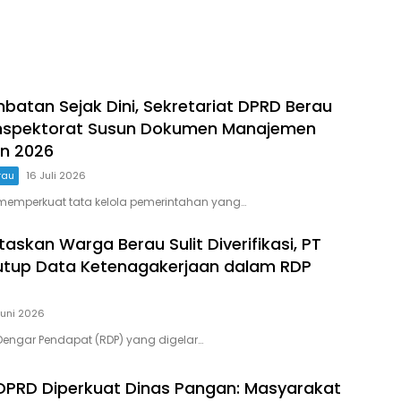
atan Sejak Dini, Sekretariat DPRD Berau
nspektorat Susun Dokumen Manajemen
un 2026
rau
16 Juli 2026
memperkuat tata kelola pemerintahan yang…
itaskan Warga Berau Sulit Diverifikasi, PT
tup Data Ketenagakerjaan dalam RDP
Juni 2026
engar Pendapat (RDP) yang digelar…
PRD Diperkuat Dinas Pangan: Masyarakat