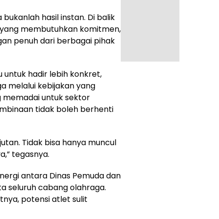
bukanlah hasil instan. Di balik
ng yang membutuhkan komitmen,
gan penuh dari berbagai pihak
ntuk hadir lebih konkret,
ga melalui kebijakan yang
g memadai untuk sektor
binaan tidak boleh berhenti
jutan. Tidak bisa hanya muncul
ya,” tegasnya.
 sinergi antara Dinas Pemuda dan
ta seluruh cabang olahraga.
nya, potensi atlet sulit