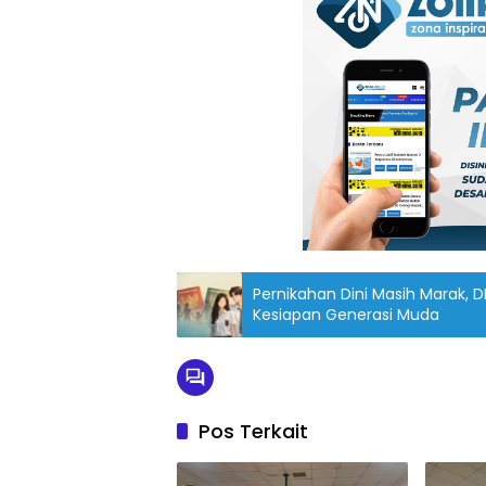
Pernikahan Dini Masih Marak, 
Kesiapan Generasi Muda
Pos Terkait