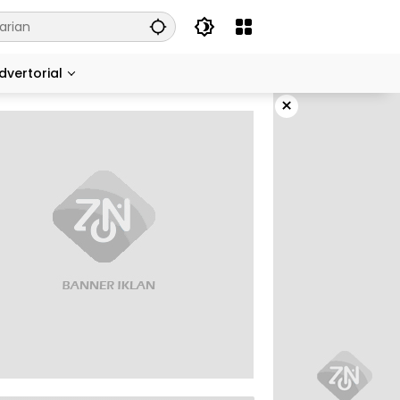
dvertorial
×