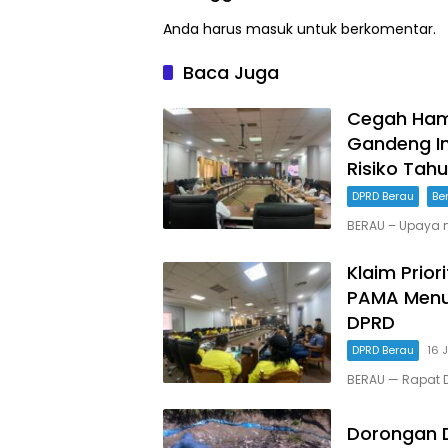
Anda harus
masuk
untuk berkomentar.
Baca Juga
Cegah Hamb
Gandeng I
Risiko Tah
DPRD Berau
Be
BERAU – Upaya 
Klaim Prior
PAMA Menu
DPRD
DPRD Berau
16 
BERAU — Rapat D
Dorongan D