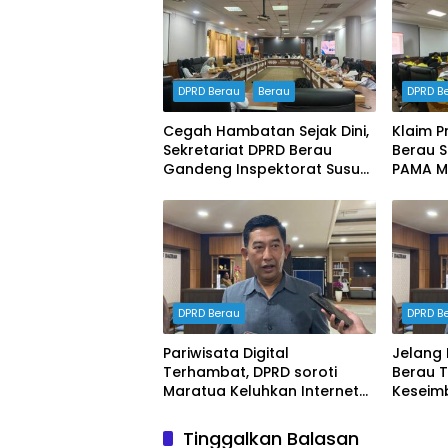
DPRD Berau
Berau
DPRD B
Cegah Hambatan Sejak Dini,
Klaim P
Sekretariat DPRD Berau
Berau Su
Gandeng Inspektorat Susun
PAMA M
Dokumen Manajemen Risiko
Ketena
Tahun 2026
DPRD
DPRD Berau
DPRD B
Pariwisata Digital
Jelang 
Terhambat, DPRD soroti
Berau 
Maratua Keluhkan Internet
Keseim
Hilang Berjam-jam
Hak Ka
Tinggalkan Balasan