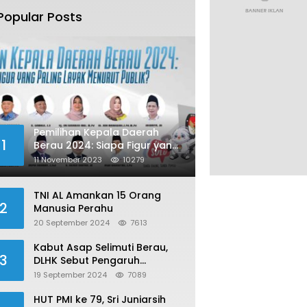
Popular Posts
Pemilihan Kepala Daerah
1
Berau 2024: Siapa Figur yang
Paling Layak Menurut Publik?
11 November 2023
10279
TNI AL Amankan 15 Orang
2
Manusia Perahu
20 September 2024
7613
Kabut Asap Selimuti Berau,
3
DLHK Sebut Pengaruh
Karhutla
19 September 2024
7089
HUT PMI ke 79, Sri Juniarsih