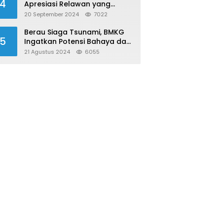
4
Apresiasi Relawan yang
Konsisten Donor Darah
20 September 2024
7022
Berau Siaga Tsunami, BMKG
5
Ingatkan Potensi Bahaya dari
Megathrust Utara Sulawesi
21 Agustus 2024
6055