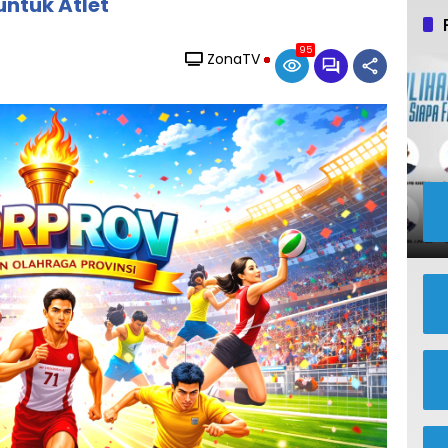
untuk Atlet
95
ZonaTV