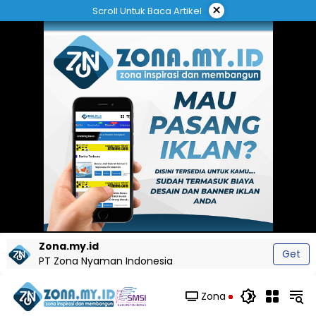
Langsung
×
Scroll Untuk Baca Artikel
ke
konten
Zona.my.id
Get
PT Zona Nyaman Indonesia
Zona