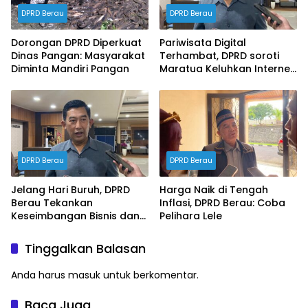
DPRD Berau
DPRD Berau
Dorongan DPRD Diperkuat
Pariwisata Digital
Dinas Pangan: Masyarakat
Terhambat, DPRD soroti
Diminta Mandiri Pangan
Maratua Keluhkan Internet
Hilang Berjam-jam
DPRD Berau
DPRD Berau
Jelang Hari Buruh, DPRD
Harga Naik di Tengah
Berau Tekankan
Inflasi, DPRD Berau: Coba
Keseimbangan Bisnis dan
Pelihara Lele
Hak Karyawan
Tinggalkan Balasan
Anda harus
masuk
untuk berkomentar.
Baca Juga