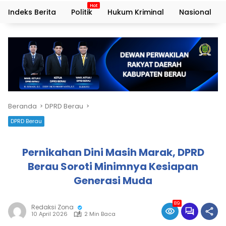
Indeks Berita
Politik
Hukum Kriminal
Nasional
Beranda
DPRD Berau
DPRD Berau
Pernikahan Dini Masih Marak, DPRD
Berau Soroti Minimnya Kesiapan
Generasi Muda
89
Redaksi Zona
10 April 2026
2 Min Baca