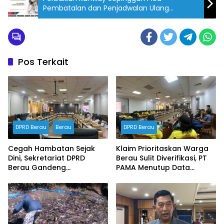
Pembatalan dan Penjadwalan Ulang
Penerbangan
Pos Terkait
DPRD Berau
Berau
DPRD Berau
Cegah Hambatan Sejak
Klaim Prioritaskan Warga
Dini, Sekretariat DPRD
Berau Sulit Diverifikasi, PT
Berau Gandeng
PAMA Menutup Data
Inspektorat Susun
Ketenagakerjaan dalam
Dokumen Manajemen
RDP DPRD
Risiko Tahun 2026