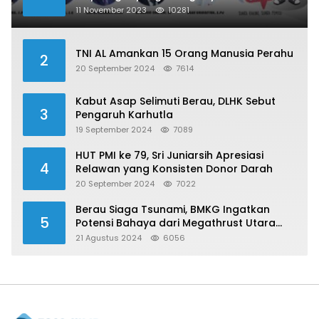
Publik?
11 November 2023
10281
TNI AL Amankan 15 Orang Manusia Perahu
2
20 September 2024
7614
Kabut Asap Selimuti Berau, DLHK Sebut
3
Pengaruh Karhutla
19 September 2024
7089
HUT PMI ke 79, Sri Juniarsih Apresiasi
4
Relawan yang Konsisten Donor Darah
20 September 2024
7022
Berau Siaga Tsunami, BMKG Ingatkan
5
Potensi Bahaya dari Megathrust Utara
Sulawesi
21 Agustus 2024
6056