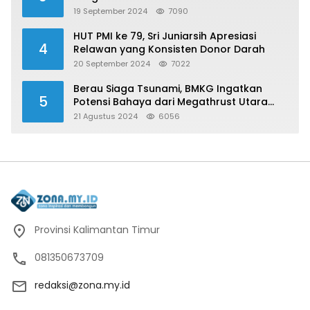
19 September 2024
7090
HUT PMI ke 79, Sri Juniarsih Apresiasi
4
Relawan yang Konsisten Donor Darah
20 September 2024
7022
Berau Siaga Tsunami, BMKG Ingatkan
5
Potensi Bahaya dari Megathrust Utara
Sulawesi
21 Agustus 2024
6056
Provinsi Kalimantan Timur
081350673709
redaksi@zona.my.id