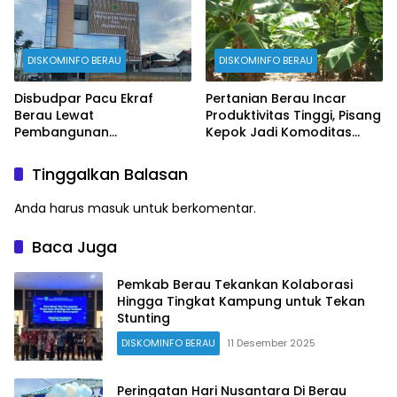
DISKOMINFO BERAU
DISKOMINFO BERAU
Disbudpar Pacu Ekraf
Pertanian Berau Incar
Berau Lewat
Produktivitas Tinggi, Pisang
Pembangunan
Kepok Jadi Komoditas
Creativehub Terpadu
Prioritas
Tinggalkan Balasan
Anda harus
masuk
untuk berkomentar.
Baca Juga
Pemkab Berau Tekankan Kolaborasi
Hingga Tingkat Kampung untuk Tekan
Stunting
DISKOMINFO BERAU
11 Desember 2025
Peringatan Hari Nusantara Di Berau