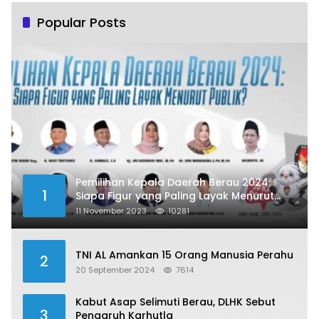
Popular Posts
Pemilihan Kepala Daerah Berau 2024:
1
Siapa Figur yang Paling Layak Menurut
Publik?
11 November 2023
10281
TNI AL Amankan 15 Orang Manusia Perahu
2
20 September 2024
7614
Kabut Asap Selimuti Berau, DLHK Sebut
3
Pengaruh Karhutla