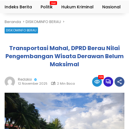
Indeks Berita
Politik
Hukum Kriminal
Nasional
Beranda
DISKOMINFO BERAU
DISKOMINFO BERAU
Transportasi Mahal, DPRD Berau Nilai
Pengembangan Wisata Derawan Belum
Maksimal
128
Redaksi
12 November 2025
2 Min Baca