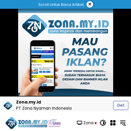
Langsung
×
Scroll Untuk Baca Artikel
ke
konten
Zona.my.id
Get
PT Zona Nyaman Indonesia
Zona