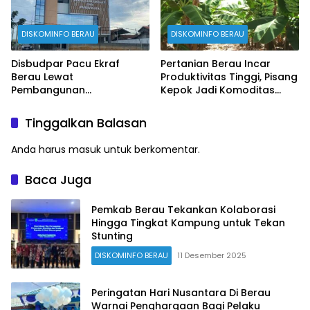
DISKOMINFO BERAU
DISKOMINFO BERAU
Disbudpar Pacu Ekraf
Pertanian Berau Incar
Berau Lewat
Produktivitas Tinggi, Pisang
Pembangunan
Kepok Jadi Komoditas
Creativehub Terpadu
Prioritas
Tinggalkan Balasan
Anda harus
masuk
untuk berkomentar.
Baca Juga
Pemkab Berau Tekankan Kolaborasi
Hingga Tingkat Kampung untuk Tekan
Stunting
DISKOMINFO BERAU
11 Desember 2025
Peringatan Hari Nusantara Di Berau
Warnai Penghargaan Bagi Pelaku