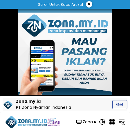
Langsung
×
Scroll Untuk Baca Artikel
ke
konten
Zona.my.id
Get
PT Zona Nyaman Indonesia
Zona