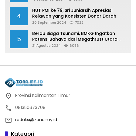
HUT PMI ke 79, Sri Juniarsih Apresiasi
4
Relawan yang Konsisten Donor Darah
20 September 2024
7022
Berau Siaga Tsunami, BMKG Ingatkan
5
Potensi Bahaya dari Megathrust Utara
Sulawesi
21 Agustus 2024
6056
Provinsi Kalimantan Timur
081350673709
redaksi@zona.my.id
Kategori