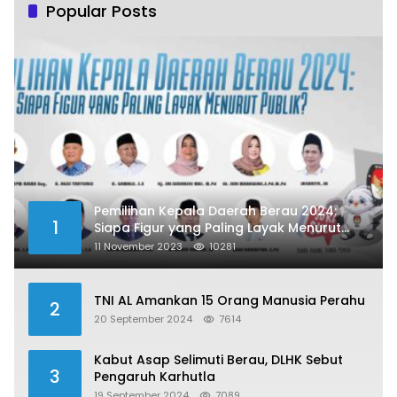
Popular Posts
Pemilihan Kepala Daerah Berau 2024:
1
Siapa Figur yang Paling Layak Menurut
Publik?
11 November 2023
10281
TNI AL Amankan 15 Orang Manusia Perahu
2
20 September 2024
7614
Kabut Asap Selimuti Berau, DLHK Sebut
3
Pengaruh Karhutla
19 September 2024
7089