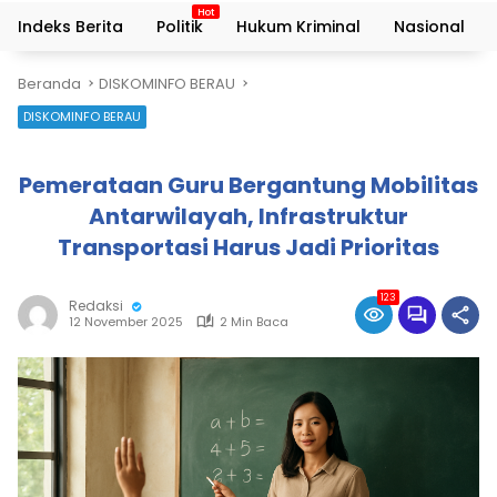
Indeks Berita
Politik
Hukum Kriminal
Nasional
Beranda
DISKOMINFO BERAU
DISKOMINFO BERAU
Pemerataan Guru Bergantung Mobilitas
Antarwilayah, Infrastruktur
Transportasi Harus Jadi Prioritas
123
Redaksi
12 November 2025
2 Min Baca