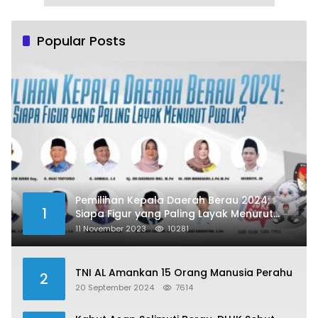
Popular Posts
Pemilihan Kepala Daerah Berau 2024:
1
Siapa Figur yang Paling Layak Menurut
Publik?
11 November 2023
10281
TNI AL Amankan 15 Orang Manusia Perahu
2
20 September 2024
7614