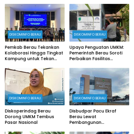
DISKOMINFO BERAU
DISKOMINFO BERAU
Pemkab Berau Tekankan
Upaya Penguatan UMKM:
Kolaborasi Hingga Tingkat
Pemerintah Berau Soroti
Kampung untuk Tekan
Perbaikan Fasilitas
Stunting
Produksi
DISKOMINFO BERAU
DISKOMINFO BERAU
Diskoperindag Berau
Disbudpar Pacu Ekraf
Dorong UMKM Tembus
Berau Lewat
Pasar Nasional
Pembangunan
Creativehub Terpadu