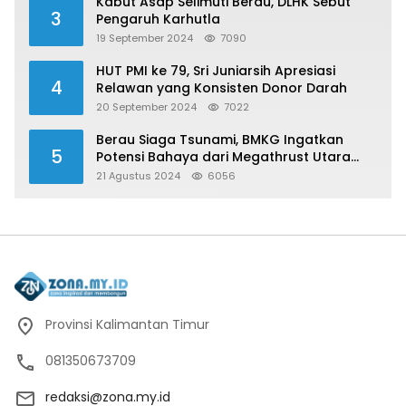
Kabut Asap Selimuti Berau, DLHK Sebut
3
Pengaruh Karhutla
19 September 2024
7090
HUT PMI ke 79, Sri Juniarsih Apresiasi
4
Relawan yang Konsisten Donor Darah
20 September 2024
7022
Berau Siaga Tsunami, BMKG Ingatkan
5
Potensi Bahaya dari Megathrust Utara
Sulawesi
21 Agustus 2024
6056
Provinsi Kalimantan Timur
081350673709
redaksi@zona.my.id