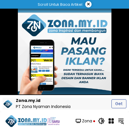
Langsung
×
Scroll Untuk Baca Artikel
ke
konten
Zona.my.id
Get
PT Zona Nyaman Indonesia
Zona