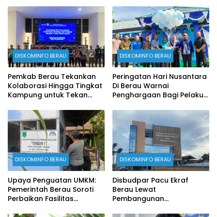
DISKOMINFO BERAU
DISKOMINFO BERAU
Pemkab Berau Tekankan
Peringatan Hari Nusantara
Kolaborasi Hingga Tingkat
Di Berau Warnai
Kampung untuk Tekan
Penghargaan Bagi Pelaku
Stunting
Perikanan
DISKOMINFO BERAU
DISKOMINFO BERAU
Upaya Penguatan UMKM:
Disbudpar Pacu Ekraf
Pemerintah Berau Soroti
Berau Lewat
Perbaikan Fasilitas
Pembangunan
Produksi
Creativehub Terpadu