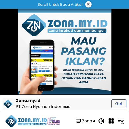
Langsung
×
Scroll Untuk Baca Artikel
ke
konten
Zona.my.id
Get
PT Zona Nyaman Indonesia
Zona