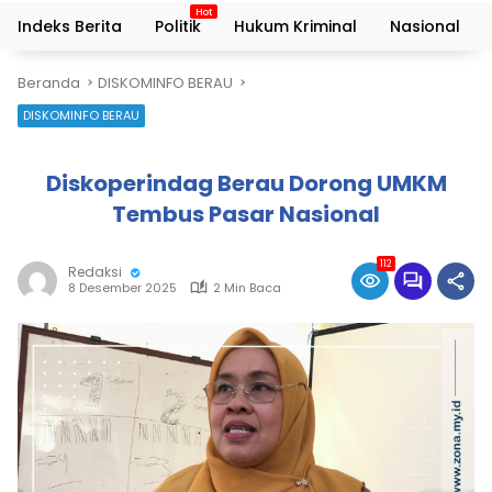
Indeks Berita
Politik
Hukum Kriminal
Nasional
Beranda
DISKOMINFO BERAU
DISKOMINFO BERAU
Diskoperindag Berau Dorong UMKM
Tembus Pasar Nasional
112
Redaksi
8 Desember 2025
2 Min Baca