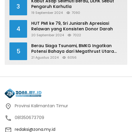
Kabut Asap Selimuti Berau, DLHK Sebut
3
Pengaruh Karhutla
19 September 2024
7090
HUT PMI ke 79, Sri Juniarsih Apresiasi
4
Relawan yang Konsisten Donor Darah
20 September 2024
7022
Berau Siaga Tsunami, BMKG Ingatkan
5
Potensi Bahaya dari Megathrust Utara
Sulawesi
21 Agustus 2024
6056
Provinsi Kalimantan Timur
081350673709
redaksi@zona.my.id