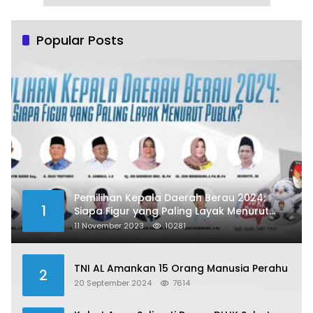
Popular Posts
Pemilihan Kepala Daerah Berau 2024:
1
Siapa Figur yang Paling Layak Menurut
Publik?
11 November 2023
10281
TNI AL Amankan 15 Orang Manusia Perahu
2
20 September 2024
7614