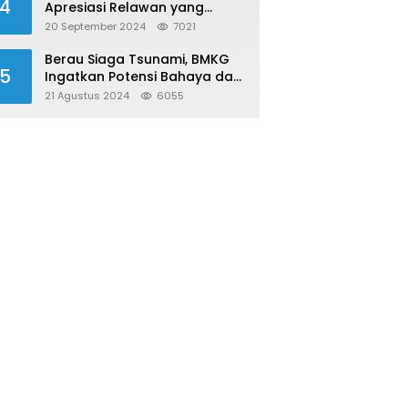
4
Apresiasi Relawan yang
Konsisten Donor Darah
20 September 2024
7021
Berau Siaga Tsunami, BMKG
5
Ingatkan Potensi Bahaya dari
Megathrust Utara Sulawesi
21 Agustus 2024
6055