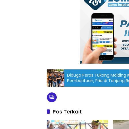
Diduga Peras Tukang Molding 
Pemberitaan, Pria di Tanjung 
Pos Terkait