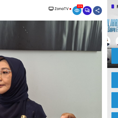
229
ZonaTV