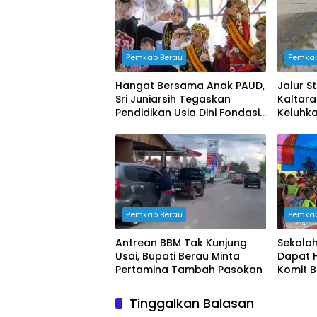
Pemkab Berau
Pemkab
Hangat Bersama Anak PAUD,
Jalur S
Sri Juniarsih Tegaskan
Kaltar
Pendidikan Usia Dini Fondasi
Keluhk
Masa Depan Berau
Penang
Pemkab Berau
Pemkab
Antrean BBM Tak Kunjung
Sekolah
Usai, Bupati Berau Minta
Dapat 
Pertamina Tambah Pasokan
Komit 
Tinggalkan Balasan