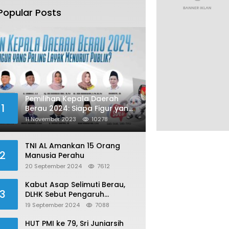
Popular Posts
Pemilihan Kepala Daerah
1
Berau 2024: Siapa Figur yang
Paling Layak Menurut Publik?
11 November 2023
10278
TNI AL Amankan 15 Orang
2
Manusia Perahu
20 September 2024
7612
Kabut Asap Selimuti Berau,
3
DLHK Sebut Pengaruh
Karhutla
19 September 2024
7088
HUT PMI ke 79, Sri Juniarsih