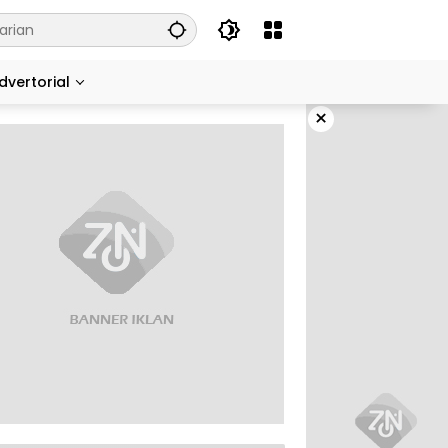
dvertorial
×