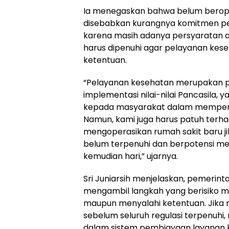
Ia menegaskan bahwa belum berope
disebabkan kurangnya komitmen pe
karena masih adanya persyaratan ad
harus dipenuhi agar pelayanan kese
ketentuan.
“Pelayanan kesehatan merupakan prio
implementasi nilai-nilai Pancasila,
kepada masyarakat dalam mempero
Namun, kami juga harus patuh terhad
mengoperasikan rumah sakit baru ji
belum terpenuhi dan berpotensi me
kemudian hari,” ujarnya.
Sri Juniarsih menjelaskan, pemerinta
mengambil langkah yang berisiko
maupun menyalahi ketentuan. Jika r
sebelum seluruh regulasi terpenuhi
dalam sistem pembiayaan layanan 