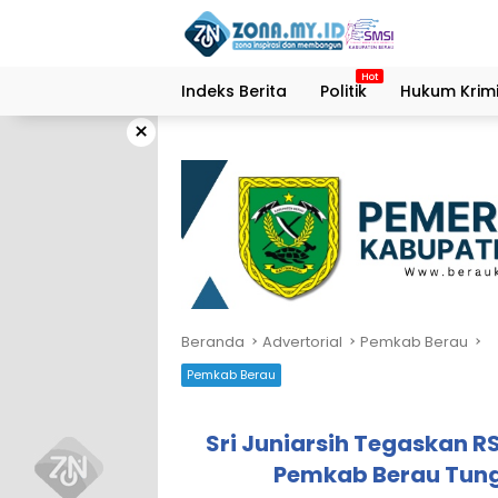
Langsung
ke
konten
Indeks Berita
Politik
Hukum Krimi
×
Beranda
Advertorial
Pemkab Berau
Pemkab Berau
Sri Juniarsih Tegaskan R
Pemkab Berau Tung