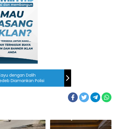
Kayu dengan Dalih
Redeb Diamankan Polisi