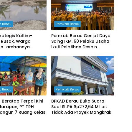
 Berau
Pemkab Berau
trategis Kaltim-
Pemkab Berau Genjot Daya
a Rusak, Warga
Saing IKM, 60 Pelaku Usaha
an Lambannya
Ikuti Pelatihan Desain
anan Pemerintah
Kemasan Profesional
 Berau
Pemkab Berau
 Beratap Terpal Kini
BPKAD Berau Buka Suara
Harapan, PT TRH
Soal SILPA Rp272,64 Miliar:
Bangun 7 Ruang Kelas
Tidak Ada Proyek Mangkrak