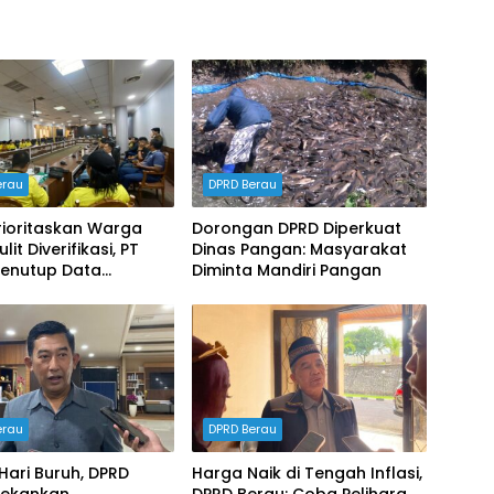
erau
DPRD Berau
rioritaskan Warga
Dorongan DPRD Diperkuat
lit Diverifikasi, PT
Dinas Pangan: Masyarakat
enutup Data
Diminta Mandiri Pangan
gakerjaan dalam RDP
erau
DPRD Berau
Hari Buruh, DPRD
Harga Naik di Tengah Inflasi,