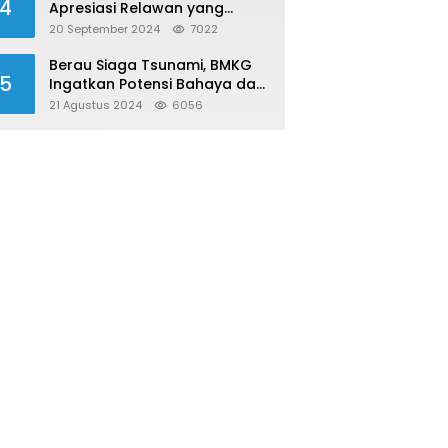
4
Apresiasi Relawan yang
Konsisten Donor Darah
20 September 2024
7022
Berau Siaga Tsunami, BMKG
5
Ingatkan Potensi Bahaya dari
Megathrust Utara Sulawesi
21 Agustus 2024
6056