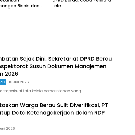
Tekankan
DPRD Berau: Coba Pelihara
bangan Bisnis dan
Lele
ryawan
atan Sejak Dini, Sekretariat DPRD Berau
nspektorat Susun Dokumen Manajemen
un 2026
rau
16 Juli 2026
memperkuat tata kelola pemerintahan yang…
itaskan Warga Berau Sulit Diverifikasi, PT
tup Data Ketenagakerjaan dalam RDP
Juni 2026