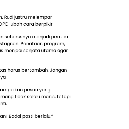
n, Rudi justru melempar
PD: ubah cara berpikir.
n seharusnya menjadi pemicu
k stagnan. Penataan program,
arus menjadi senjata utama agar
itas harus bertambah. Jangan
ya.
yampaikan pesan yang
ang tidak selalu manis, tetapi
ti.
ani. Badai pasti berlalu.”