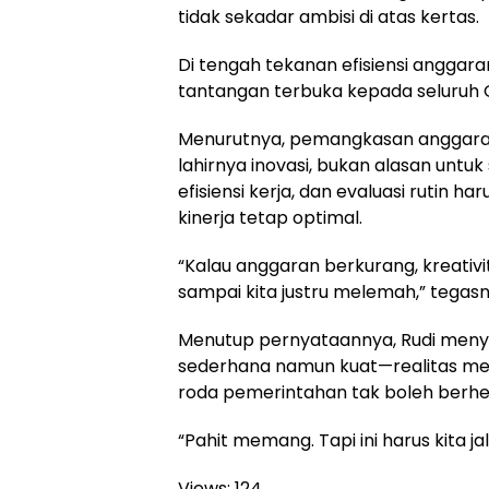
tidak sekadar ambisi di atas kertas.
Di tengah tekanan efisiensi anggara
tantangan terbuka kepada seluruh O
Menurutnya, pemangkasan anggara
lahirnya inovasi, bukan alasan untu
efisiensi kerja, dan evaluasi rutin h
kinerja tetap optimal.
“Kalau anggaran berkurang, kreativ
sampai kita justru melemah,” tegasn
Menutup pernyataannya, Rudi men
sederhana namun kuat—realitas mem
roda pemerintahan tak boleh berhen
“Pahit memang. Tapi ini harus kita jal
Views:
124