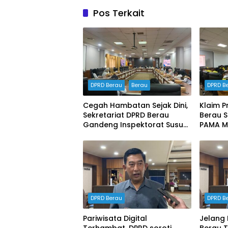
Pos Terkait
DPRD Berau
Berau
DPRD B
Cegah Hambatan Sejak Dini,
Klaim P
Sekretariat DPRD Berau
Berau Su
Gandeng Inspektorat Susun
PAMA M
Dokumen Manajemen Risiko
Ketena
Tahun 2026
DPRD
DPRD Berau
DPRD B
Pariwisata Digital
Jelang 