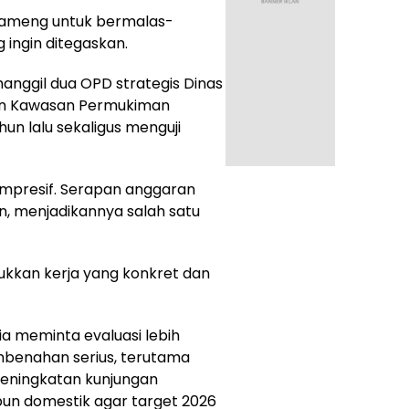
tameng untuk bermalas-
g ingin ditegaskan.
anggil dua OPD strategis Dinas
an Kawasan Permukiman
hun lalu sekaligus menguji
l impresif. Serapan anggaran
, menjadikannya salah satu
njukkan kerja yang konkret dan
 ia meminta evaluasi lebih
mbenahan serius, terutama
peningkatan kunjungan
n domestik agar target 2026