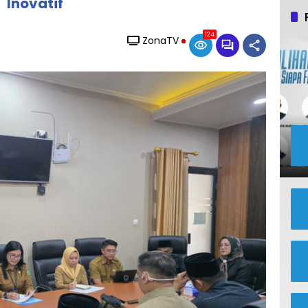
Inovatif
124
ZonaTV