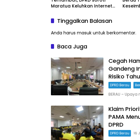
Terhambat, DPRD soroti
Berau 
Maratua Keluhkan Internet
Keseim
Hilang Berjam-jam
Hak Ka
Tinggalkan Balasan
Anda harus
masuk
untuk berkomentar.
Baca Juga
Cegah Hamb
Gandeng I
Risiko Tah
DPRD Berau
Be
BERAU – Upaya 
Klaim Prior
PAMA Menu
DPRD
DPRD Berau
16 