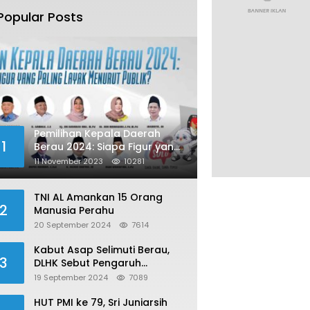
Popular Posts
Pemilihan Kepala Daerah
1
Berau 2024: Siapa Figur yang
Paling Layak Menurut Publik?
11 November 2023
10281
TNI AL Amankan 15 Orang
2
Manusia Perahu
20 September 2024
7614
Kabut Asap Selimuti Berau,
3
DLHK Sebut Pengaruh
Karhutla
19 September 2024
7089
HUT PMI ke 79, Sri Juniarsih