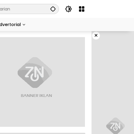
dvertorial
×