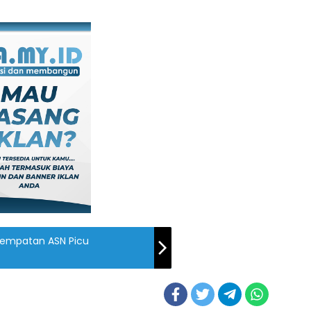
enempatan ASN Picu