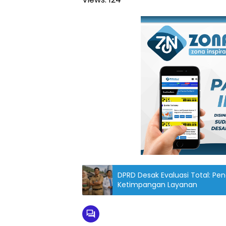
DPRD Desak Evaluasi Total: P
Ketimpangan Layanan