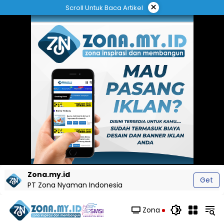
Langsung
×
Scroll Untuk Baca Artikel
ke
konten
Zona.my.id
Get
PT Zona Nyaman Indonesia
Zona