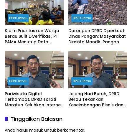
DPRD Berau
DPRD Berau
Klaim Prioritaskan Warga
Dorongan DPRD Diperkuat
Berau Sulit Diverifikasi, PT
Dinas Pangan: Masyarakat
PAMA Menutup Data
Diminta Mandiri Pangan
Ketenagakerjaan dalam
RDP DPRD
DPRD Berau
DPRD Berau
Pariwisata Digital
Jelang Hari Buruh, DPRD
Terhambat, DPRD soroti
Berau Tekankan
Maratua Keluhkan Internet
Keseimbangan Bisnis dan
Hilang Berjam-jam
Hak Karyawan
Tinggalkan Balasan
Anda harus
masuk
untuk berkomentar.