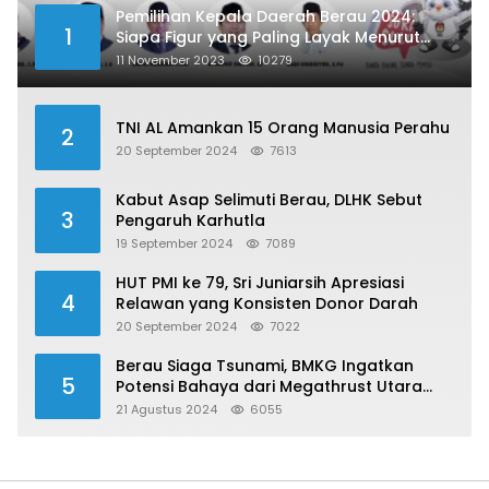
Pemilihan Kepala Daerah Berau 2024:
1
Siapa Figur yang Paling Layak Menurut
Publik?
11 November 2023
10279
TNI AL Amankan 15 Orang Manusia Perahu
2
20 September 2024
7613
Kabut Asap Selimuti Berau, DLHK Sebut
3
Pengaruh Karhutla
19 September 2024
7089
HUT PMI ke 79, Sri Juniarsih Apresiasi
4
Relawan yang Konsisten Donor Darah
20 September 2024
7022
Berau Siaga Tsunami, BMKG Ingatkan
5
Potensi Bahaya dari Megathrust Utara
Sulawesi
21 Agustus 2024
6055