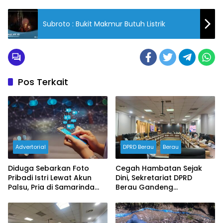
Subroto : Bukit Makmur Butuh Listrik
Pos Terkait
Advertorial
DPRD Berau
Berau
Diduga Sebarkan Foto
Cegah Hambatan Sejak
Pribadi Istri Lewat Akun
Dini, Sekretariat DPRD
Palsu, Pria di Samarinda
Berau Gandeng
Dilaporkan ke Polisi
Inspektorat Susun
Dokumen Manajemen
Risiko Tahun 2026