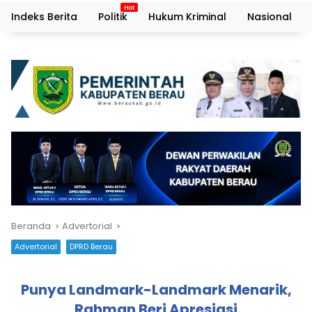
Indeks Berita
Politik
Hukum Kriminal
Nasional
Beranda
Advertorial
Advertorial
DPRD Berau
Punya Landmark-Landmark Menarik,
Rahman Beri Apresiasi