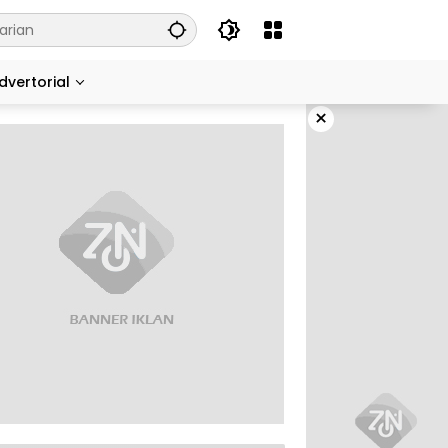
dvertorial
×