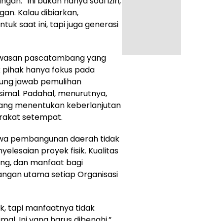
an. “Ini bukan hanya soal izin,
an. Kalau dibiarkan,
k saat ini, tapi juga generasi
awasan pascatambang yang
k pihak hanya fokus pada
gung jawab pemulihan
ksimal. Padahal, menurutnya,
yang menentukan keberlanjutan
arakat setempat.
hwa pembangunan daerah tidak
elesaian proyek fisik. Kualitas
ng, dan manfaat bagi
ngan utama setiap Organisasi
sik, tapi manfaatnya tidak
l. Ini yang harus dibenahi,”