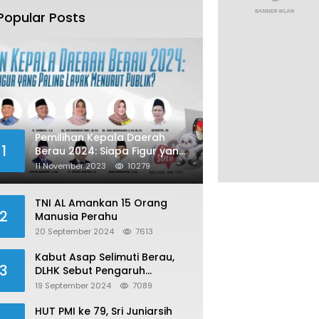
Popular Posts
Pemilihan Kepala Daerah
1
Berau 2024: Siapa Figur yang
Paling Layak Menurut Publik?
11 November 2023
10279
TNI AL Amankan 15 Orang
2
Manusia Perahu
20 September 2024
7613
Kabut Asap Selimuti Berau,
3
DLHK Sebut Pengaruh
Karhutla
19 September 2024
7089
HUT PMI ke 79, Sri Juniarsih