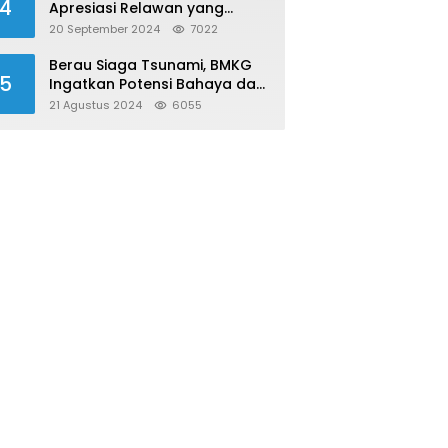
4
Apresiasi Relawan yang
Konsisten Donor Darah
20 September 2024
7022
Berau Siaga Tsunami, BMKG
5
Ingatkan Potensi Bahaya dari
Megathrust Utara Sulawesi
21 Agustus 2024
6055