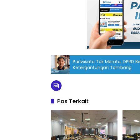
Pariwisata Tak Merata, DPRD B
Ketergantungan Tambang
Pos Terkait