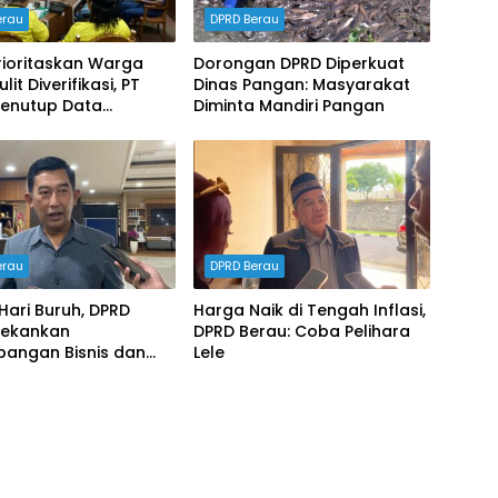
erau
DPRD Berau
rioritaskan Warga
Dorongan DPRD Diperkuat
lit Diverifikasi, PT
Dinas Pangan: Masyarakat
enutup Data
Diminta Mandiri Pangan
gakerjaan dalam RDP
erau
DPRD Berau
Hari Buruh, DPRD
Harga Naik di Tengah Inflasi,
Tekankan
DPRD Berau: Coba Pelihara
bangan Bisnis dan
Lele
ryawan