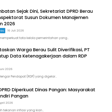
atan Sejak Dini, Sekretariat DPRD Berau
nspektorat Susun Dokumen Manajemen
un 2026
rau
16 Juli 2026
memperkuat tata kelola pemerintahan yang…
itaskan Warga Berau Sulit Diverifikasi, PT
tup Data Ketenagakerjaan dalam RDP
Juni 2026
engar Pendapat (RDP) yang digelar…
PRD Diperkuat Dinas Pangan: Masyarakat
ndiri Pangan
April 2026
h tekanan inflasi yang kian…