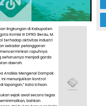
an lingkungan di Kabupaten
ota Komisi III DPRD Berau, M.
l terhadap aktivitas industri
kan sekadar pelanggaran
i ini mencerminkan rapuhnya
g seharusnya menjadi garda
tan daerah.
npa Analisis Mengenai Dampak
Ini menunjukkan kontrol
i lapangan,” kata Ichsan.
ukan sejak awal secara tegas
 meminimalkan, bahkan