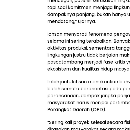
mencegah, potensi kerusakan lingkung
tapi soal komitmen menjaga lingkung
dampaknya panjang, bukan hanya untu
mendatang,” ujarnya.
Ichsan menyoroti fenomena peng
selama ini sering terabaikan. Banya
aktivitas produksi, sementara tang
lingkungan justru tidak berjalan ma
pascatambang menjadi fase kritis 
ekosistem dan kualitas hidup masy
Lebih jauh, Ichsan menekankan ba
boleh semata berorientasi pada peny
perencanaan, dampak jangka panja
masyarakat harus menjadi pertimba
Perangkat Daerah (OPD).
“Sering kali proyek selesai secara fi
dirasakan masyarakat secara maksima