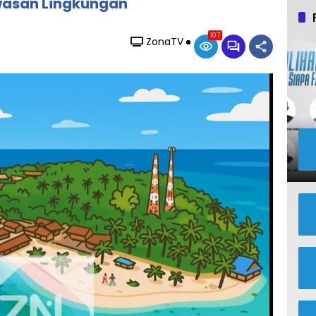
asan Lingkungan
107
ZonaTV