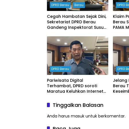
DPRD Berau
Berau
DPRD B
Cegah Hambatan Sejak Dini,
Klaim P
Sekretariat DPRD Berau
Berau Su
Gandeng Inspektorat Susun
PAMA M
Dokumen Manajemen Risiko
Ketena
Tahun 2026
DPRD
DPRD Berau
DPRD B
Pariwisata Digital
Jelang 
Terhambat, DPRD soroti
Berau 
Maratua Keluhkan Internet
Keseim
Hilang Berjam-jam
Hak Ka
Tinggalkan Balasan
Anda harus
masuk
untuk berkomentar.
Baca Juga