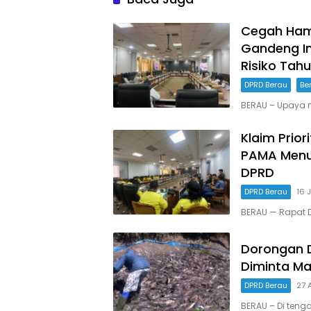
Cegah Hamb
Gandeng I
Risiko Tah
DPRD Berau
Be
BERAU – Upaya 
Klaim Prior
PAMA Menu
DPRD
DPRD Berau
16 
BERAU — Rapat D
Dorongan D
Diminta Ma
DPRD Berau
27 
BERAU – Di tenga