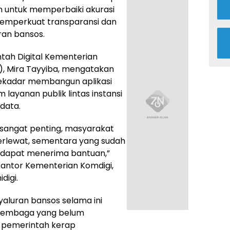
kan untuk memperbaiki akurasi
memperkuat transparansi dan
an bansos.
ntah Digital Kementerian
), Mira Tayyiba, mengatakan
 sekadar membangun aplikasi
layanan publik lintas instansi
data.
sangat penting, masyarakat
erlewat, sementara yang sudah
k dapat menerima bantuan,”
 Kantor Kementerian Komdigi,
digi.
aluran bansos selama ini
rlembaga yang belum
, pemerintah kerap