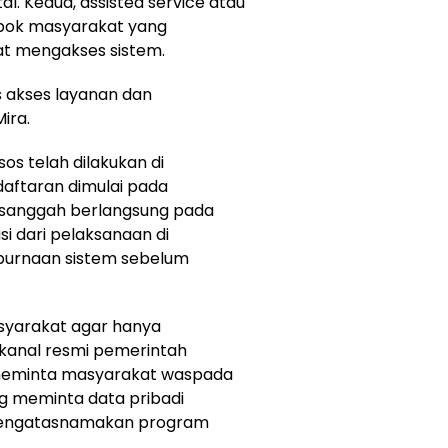
l. Kedua, assisted service atau
pok masyarakat yang
t mengakses sistem.
as akses layanan dan
ira.
sos telah dilakukan di
aftaran dimulai pada
 sanggah berlangsung pada
si dari pelaksanaan di
purnaan sistem sebelum
syarakat agar hanya
kanal resmi pemerintah
 meminta masyarakat waspada
g meminta data pribadi
mengatasnamakan program