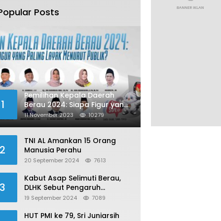
Popular Posts
Pemilihan Kepala Daerah
1
Berau 2024: Siapa Figur yang
Paling Layak Menurut Publik?
11 November 2023
10279
TNI AL Amankan 15 Orang
2
Manusia Perahu
20 September 2024
7613
Kabut Asap Selimuti Berau,
3
DLHK Sebut Pengaruh
Karhutla
19 September 2024
7089
HUT PMI ke 79, Sri Juniarsih