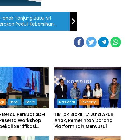
anak Tanjung Batu, Sri
rakan Peduli Kebersihan
ogi
Berau
Berita
Nasional
Teknologi
 Berau Perkuat SDM
TikTok Blokir 1,7 Juta Akun
, Peserta Workshop
Anak, Pemerintah Dorong
ibekali Sertifikasi
Platform Lain Menyusul
ogi