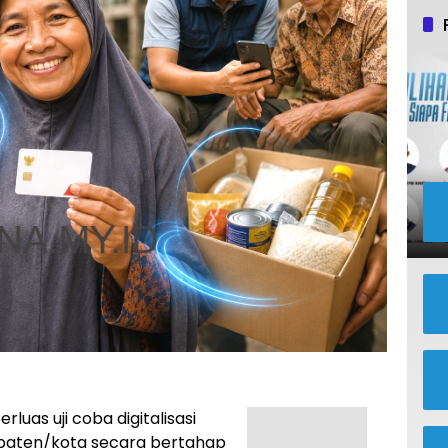
uas uji coba digitalisasi
upaten/kota secara bertahap