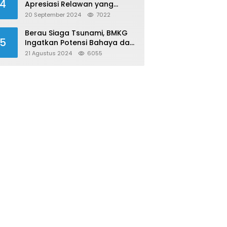
4
Apresiasi Relawan yang
Konsisten Donor Darah
20 September 2024
7022
Berau Siaga Tsunami, BMKG
5
Ingatkan Potensi Bahaya dari
Megathrust Utara Sulawesi
21 Agustus 2024
6055