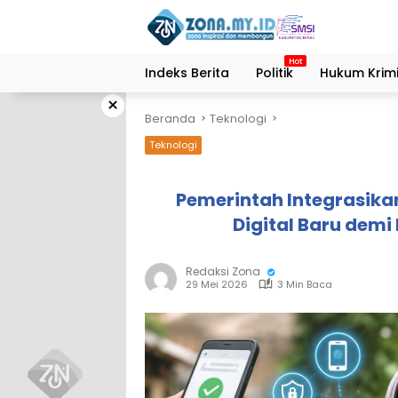
Langsung
ke
konten
Indeks Berita
Politik
Hukum Krimi
×
Beranda
Teknologi
Teknologi
Pemerintah Integrasika
Digital Baru demi
Redaksi Zona
29 Mei 2026
3 Min Baca