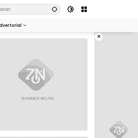
dvertorial
×