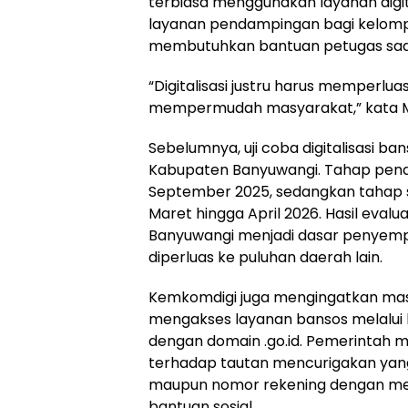
terbiasa menggunakan layanan digita
layanan pendampingan bagi kelom
membutuhkan bantuan petugas saa
“Digitalisasi justru harus memperlu
mempermudah masyarakat,” kata M
Sebelumnya, uji coba digitalisasi ban
Kabupaten Banyuwangi. Tahap pend
September 2025, sedangkan tahap
Maret hingga April 2026. Hasil evalua
Banyuwangi menjadi dasar penyem
diperluas ke puluhan daerah lain.
Kemkomdigi juga mengingatkan ma
mengakses layanan bansos melalui 
dengan domain .go.id. Pemerintah
terhadap tautan mencurigakan yan
maupun nomor rekening dengan 
bantuan sosial.