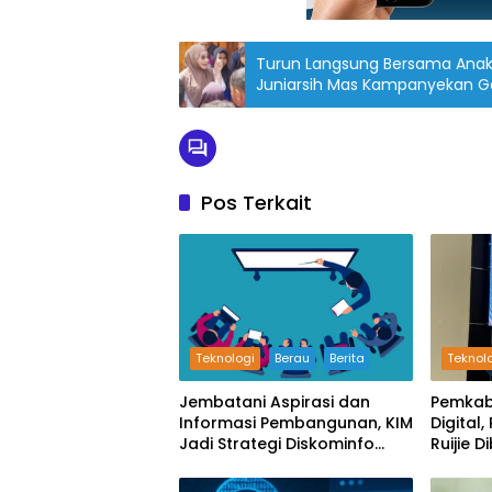
Turun Langsung Bersama Anak-
Juniarsih Mas Kampanyekan Ge
Lingkungan
Pos Terkait
Teknologi
Berau
Berita
Teknol
Jembatani Aspirasi dan
Pemkab
Informasi Pembangunan, KIM
Digital
Jadi Strategi Diskominfo
Ruijie D
Berau Tingkatkan Literasi
Teknol
Digital Masyarakat Kampung