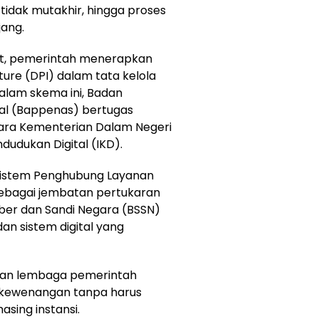
idak mutakhir, hingga proses
jang.
ut, pemerintah menerapkan
ture (DPI) dalam tata kelola
Dalam skema ini, Badan
l (Bappenas) bertugas
ara Kementerian Dalam Negeri
udukan Digital (IKD).
Sistem Penghubung Layanan
sebagai jembatan pertukaran
iber dan Sandi Negara (BSSN)
n sistem digital yang
kan lembaga pemerintah
n kewenangan tanpa harus
ing instansi.