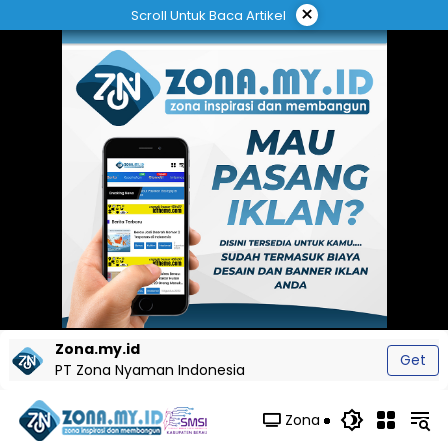
Langsung
×
Scroll Untuk Baca Artikel
ke
konten
Zona.my.id
Get
PT Zona Nyaman Indonesia
Zona