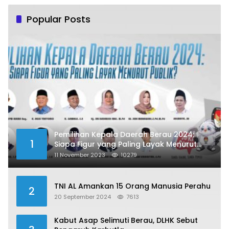
Popular Posts
Pemilihan Kepala Daerah Berau 2024:
1
Siapa Figur yang Paling Layak Menurut
Publik?
11 November 2023
10279
TNI AL Amankan 15 Orang Manusia Perahu
2
20 September 2024
7613
Kabut Asap Selimuti Berau, DLHK Sebut