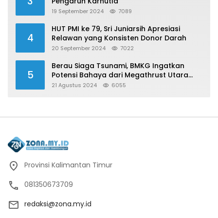
3
Pengaruh Karhutla
19 September 2024
7089
HUT PMI ke 79, Sri Juniarsih Apresiasi
4
Relawan yang Konsisten Donor Darah
20 September 2024
7022
Berau Siaga Tsunami, BMKG Ingatkan
5
Potensi Bahaya dari Megathrust Utara
Sulawesi
21 Agustus 2024
6055
Provinsi Kalimantan Timur
081350673709
redaksi@zona.my.id