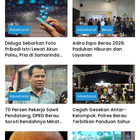
Advertorial
Advertorial
Berau
Diduga Sebarkan Foto
Adira Expo Berau 2026:
Pribadi Istri Lewat Akun
Padukan Hiburan dan
Palsu, Pria di Samarinda
Layanan
Dilaporkan ke Polisi
Advertorial
Advertorial
70 Persen Pekerja Sawit
Cegah Gesekan Antar-
Pendatang, DPRD Berau
Kelompok. Polres Berau
Soroti Rendahnya Minat
Terbitkan Panduan Sahur
Tenaga Lokal