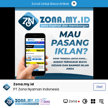
Langsung
×
Scroll Untuk Baca Artikel
ke
konten
Zona.my.id
Get
PT Zona Nyaman Indonesia
Zona