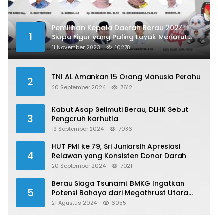
Pemilihan Kepala Daerah Berau 2024:
1
Siapa Figur yang Paling Layak Menurut
Publik?
11 November 2023
10278
TNI AL Amankan 15 Orang Manusia Perahu
2
20 September 2024
7612
Kabut Asap Selimuti Berau, DLHK Sebut
3
Pengaruh Karhutla
19 September 2024
7086
HUT PMI ke 79, Sri Juniarsih Apresiasi
4
Relawan yang Konsisten Donor Darah
20 September 2024
7021
Berau Siaga Tsunami, BMKG Ingatkan
5
Potensi Bahaya dari Megathrust Utara
Sulawesi
21 Agustus 2024
6055