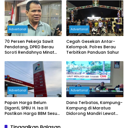
Advertorial
Advertorial
70 Persen Pekerja Sawit
Cegah Gesekan Antar-
Pendatang, DPRD Berau
Kelompok. Polres Berau
Soroti Rendahnya Minat
Terbitkan Panduan Sahur
Tenaga Lokal
Advertorial
Advertorial
Papan Harga Belum
Dana Terbatas, Kampung-
Diganti, SPBU H. Isa III
Kampung di Maratua
Pastikan Harga BBM Sesuai
Didorong Mandiri Lewat
Ketentuan Baru
BUMK dan Pariwisata
Tinggalkan Balasan