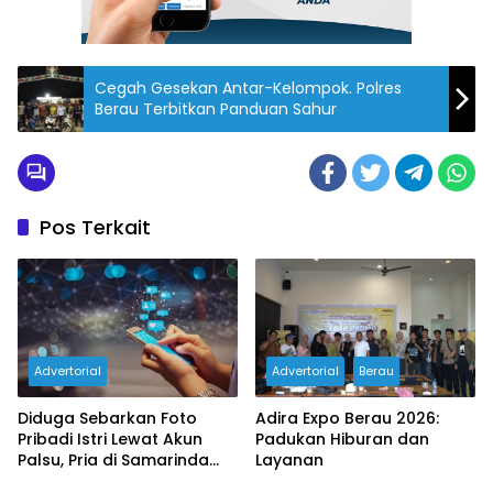
Cegah Gesekan Antar-Kelompok. Polres
Berau Terbitkan Panduan Sahur
Pos Terkait
Advertorial
Advertorial
Berau
Diduga Sebarkan Foto
Adira Expo Berau 2026:
Pribadi Istri Lewat Akun
Padukan Hiburan dan
Palsu, Pria di Samarinda
Layanan
Dilaporkan ke Polisi