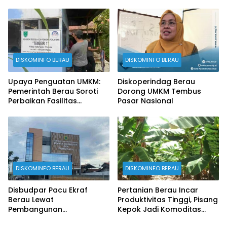
Stunting
Perikanan
DISKOMINFO BERAU
DISKOMINFO BERAU
Upaya Penguatan UMKM:
Diskoperindag Berau
Pemerintah Berau Soroti
Dorong UMKM Tembus
Perbaikan Fasilitas
Pasar Nasional
Produksi
DISKOMINFO BERAU
DISKOMINFO BERAU
Disbudpar Pacu Ekraf
Pertanian Berau Incar
Berau Lewat
Produktivitas Tinggi, Pisang
Pembangunan
Kepok Jadi Komoditas
Creativehub Terpadu
Prioritas