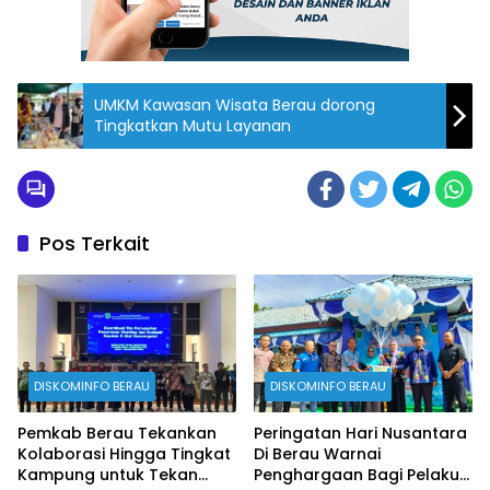
UMKM Kawasan Wisata Berau dorong
Tingkatkan Mutu Layanan
Pos Terkait
DISKOMINFO BERAU
DISKOMINFO BERAU
Pemkab Berau Tekankan
Peringatan Hari Nusantara
Kolaborasi Hingga Tingkat
Di Berau Warnai
Kampung untuk Tekan
Penghargaan Bagi Pelaku