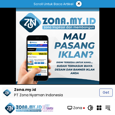
Langsung
×
Scroll Untuk Baca Artikel
ke
konten
Zona.my.id
Get
PT Zona Nyaman Indonesia
Zona