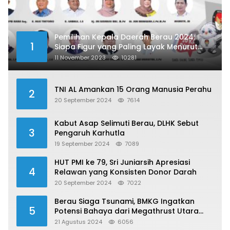
Pemilihan Kepala Daerah Berau 2024:
1
Siapa Figur yang Paling Layak Menurut
Publik?
11 November 2023
10281
TNI AL Amankan 15 Orang Manusia Perahu
2
20 September 2024
7614
Kabut Asap Selimuti Berau, DLHK Sebut
3
Pengaruh Karhutla
19 September 2024
7089
HUT PMI ke 79, Sri Juniarsih Apresiasi
4
Relawan yang Konsisten Donor Darah
20 September 2024
7022
Berau Siaga Tsunami, BMKG Ingatkan
5
Potensi Bahaya dari Megathrust Utara
Sulawesi
21 Agustus 2024
6056