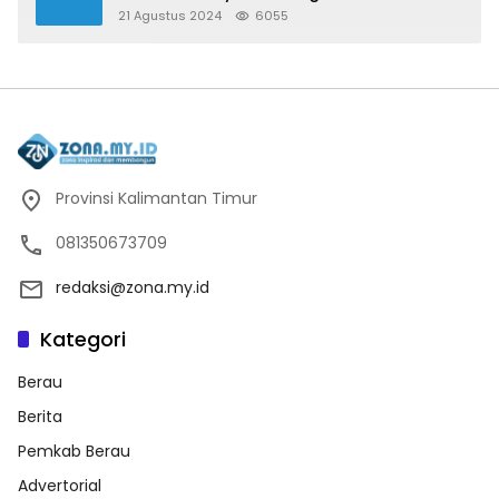
Sulawesi
21 Agustus 2024
6055
Provinsi Kalimantan Timur
081350673709
redaksi@zona.my.id
Kategori
Berau
Berita
Pemkab Berau
Advertorial