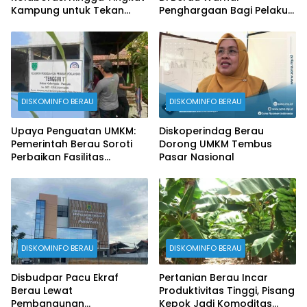
Kampung untuk Tekan
Penghargaan Bagi Pelaku
Stunting
Perikanan
DISKOMINFO BERAU
DISKOMINFO BERAU
Upaya Penguatan UMKM:
Diskoperindag Berau
Pemerintah Berau Soroti
Dorong UMKM Tembus
Perbaikan Fasilitas
Pasar Nasional
Produksi
DISKOMINFO BERAU
DISKOMINFO BERAU
Disbudpar Pacu Ekraf
Pertanian Berau Incar
Berau Lewat
Produktivitas Tinggi, Pisang
Pembangunan
Kepok Jadi Komoditas