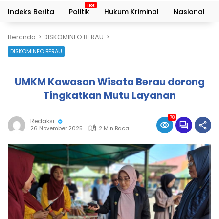
Indeks Berita
Politik
Hukum Kriminal
Nasional
Beranda
DISKOMINFO BERAU
DISKOMINFO BERAU
UMKM Kawasan Wisata Berau dorong
Tingkatkan Mutu Layanan
78
Redaksi
26 November 2025
2 Min Baca