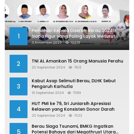
Pemilihan Kepala Daerah Berau 2024:
1
Siapa Figur yang Paling Layak Menurut
Publik?
11 November 2023
10279
TNI AL Amankan 15 Orang Manusia Perahu
2
20 September 2024
7613
Kabut Asap Selimuti Berau, DLHK Sebut
3
Pengaruh Karhutla
19 September 2024
7089
HUT PMI ke 79, Sri Juniarsih Apresiasi
4
Relawan yang Konsisten Donor Darah
20 September 2024
7022
Berau Siaga Tsunami, BMKG Ingatkan
5
Potensi Bahaya dari Megathrust Utara