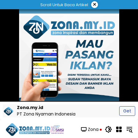
Langsung
×
Scroll Untuk Baca Artikel
ke
konten
Zona.my.id
Get
PT Zona Nyaman Indonesia
Zona