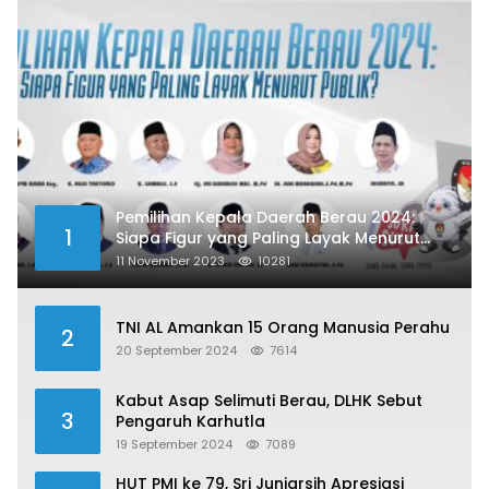
Pemilihan Kepala Daerah Berau 2024:
1
Siapa Figur yang Paling Layak Menurut
Publik?
11 November 2023
10281
TNI AL Amankan 15 Orang Manusia Perahu
2
20 September 2024
7614
Kabut Asap Selimuti Berau, DLHK Sebut
3
Pengaruh Karhutla
19 September 2024
7089
HUT PMI ke 79, Sri Juniarsih Apresiasi