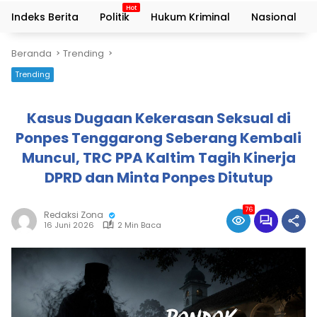
Indeks Berita
Politik
Hukum Kriminal
Nasional
Beranda
Trending
Trending
Kasus Dugaan Kekerasan Seksual di
Ponpes Tenggarong Seberang Kembali
Muncul, TRC PPA Kaltim Tagih Kinerja
DPRD dan Minta Ponpes Ditutup
76
Redaksi Zona
16 Juni 2026
2 Min Baca