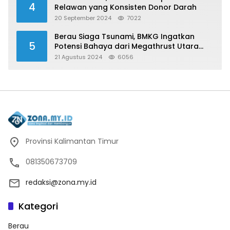
4
Relawan yang Konsisten Donor Darah
20 September 2024
7022
Berau Siaga Tsunami, BMKG Ingatkan
5
Potensi Bahaya dari Megathrust Utara
Sulawesi
21 Agustus 2024
6056
Provinsi Kalimantan Timur
081350673709
redaksi@zona.my.id
Kategori
Berau