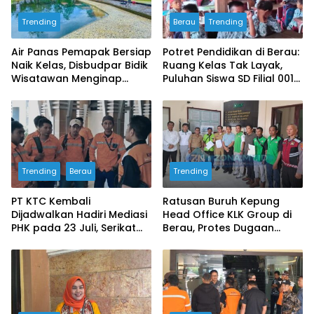
Trending
Berau
Trending
Air Panas Pemapak Bersiap
Potret Pendidikan di Berau:
Naik Kelas, Disbudpar Bidik
Ruang Kelas Tak Layak,
Wisatawan Menginap
Puluhan Siswa SD Filial 001
Lewat Homestay dan
Bertahan Belajar di
Wisata Malam
Bangunan Darurat
Trending
Berau
Trending
PT KTC Kembali
Ratusan Buruh Kepung
Dijadwalkan Hadiri Mediasi
Head Office KLK Group di
PHK pada 23 Juli, Serikat
Berau, Protes Dugaan
Buruh Ultimatum Aksi
Tenaga Kerja Borongan
Besar Jika Manajemen
dari Luar Daerah,
Mangkir Lagi
Pengawas Turun Selidiki 10
Hari