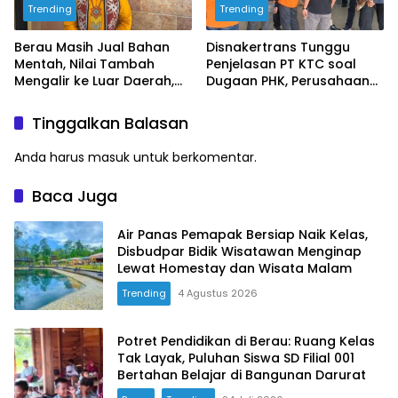
Trending
Trending
Berau Masih Jual Bahan
Disnakertrans Tunggu
Mentah, Nilai Tambah
Penjelasan PT KTC soal
Mengalir ke Luar Daerah,
Dugaan PHK, Perusahaan
Diskoperindag Sebut
Tak Hadiri Agenda Mediasi
Hilirisasi Bergantung pada
Tinggalkan Balasan
Pelaku Usaha
Anda harus
masuk
untuk berkomentar.
Baca Juga
Air Panas Pemapak Bersiap Naik Kelas,
Disbudpar Bidik Wisatawan Menginap
Lewat Homestay dan Wisata Malam
Trending
4 Agustus 2026
Potret Pendidikan di Berau: Ruang Kelas
Tak Layak, Puluhan Siswa SD Filial 001
Bertahan Belajar di Bangunan Darurat