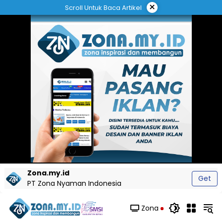
Langsung
×
Scroll Untuk Baca Artikel
ke
konten
Zona.my.id
Get
PT Zona Nyaman Indonesia
Zona