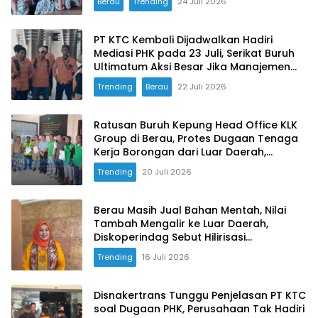
Berau
Trending
24 Juli 2026
PT KTC Kembali Dijadwalkan Hadiri
Mediasi PHK pada 23 Juli, Serikat Buruh
Ultimatum Aksi Besar Jika Manajemen
Mangkir Lagi
Trending
Berau
22 Juli 2026
Ratusan Buruh Kepung Head Office KLK
Group di Berau, Protes Dugaan Tenaga
Kerja Borongan dari Luar Daerah,
Pengawas Turun Selidiki 10 Hari
Trending
20 Juli 2026
Berau Masih Jual Bahan Mentah, Nilai
Tambah Mengalir ke Luar Daerah,
Diskoperindag Sebut Hilirisasi
Bergantung pada Pelaku Usaha
Trending
16 Juli 2026
Disnakertrans Tunggu Penjelasan PT KTC
soal Dugaan PHK, Perusahaan Tak Hadiri