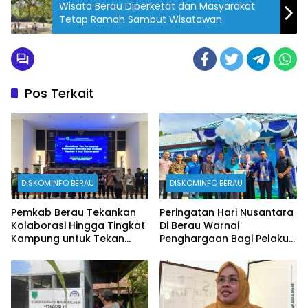
Wisata Berau Diperketat dan Masyarakat
Tetap Ramah Sambut Wisatawan
Pos Terkait
DISKOMINFO BERAU
DISKOMINFO BERAU
Pemkab Berau Tekankan
Peringatan Hari Nusantara
Kolaborasi Hingga Tingkat
Di Berau Warnai
Kampung untuk Tekan
Penghargaan Bagi Pelaku
Stunting
Perikanan