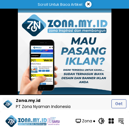
Langsung
×
Scroll Untuk Baca Artikel
ke
konten
Zona.my.id
Get
PT Zona Nyaman Indonesia
Zona