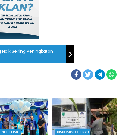
g Naik Seiring Peningkatan
INFO BERAU
DISKOMINFO BERAU