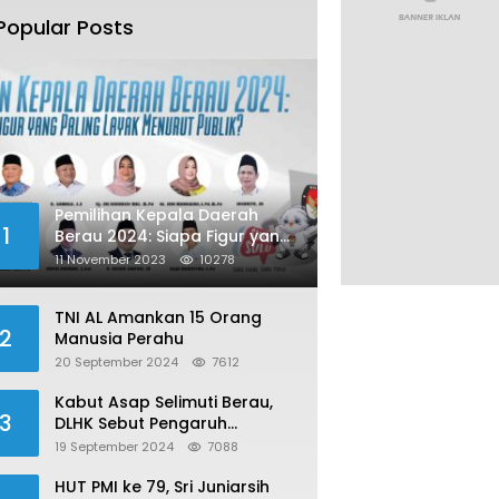
Popular Posts
Pemilihan Kepala Daerah
1
Berau 2024: Siapa Figur yang
Paling Layak Menurut Publik?
11 November 2023
10278
TNI AL Amankan 15 Orang
2
Manusia Perahu
20 September 2024
7612
Kabut Asap Selimuti Berau,
3
DLHK Sebut Pengaruh
Karhutla
19 September 2024
7088
HUT PMI ke 79, Sri Juniarsih