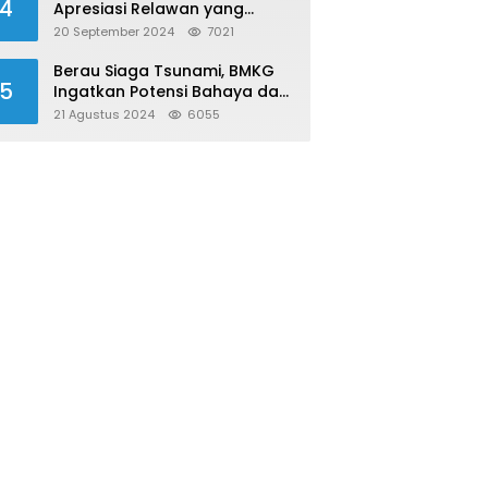
4
Apresiasi Relawan yang
Konsisten Donor Darah
20 September 2024
7021
Berau Siaga Tsunami, BMKG
5
Ingatkan Potensi Bahaya dari
Megathrust Utara Sulawesi
21 Agustus 2024
6055