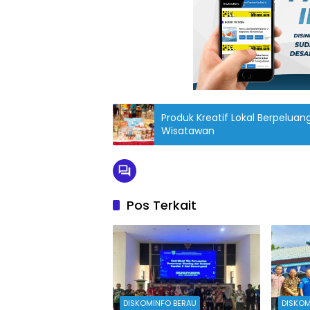
Produk Kreatif Lokal Berpeluan
Wisatawan
Pos Terkait
DISKOMINFO BERAU
DISKOM