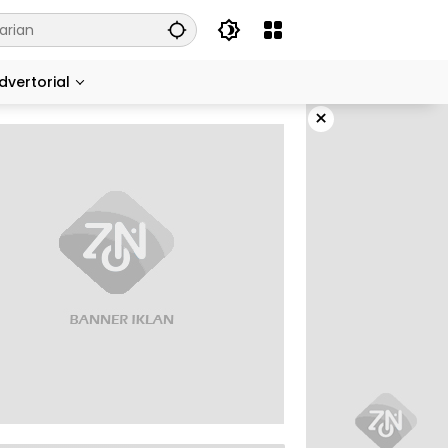
dvertorial
×