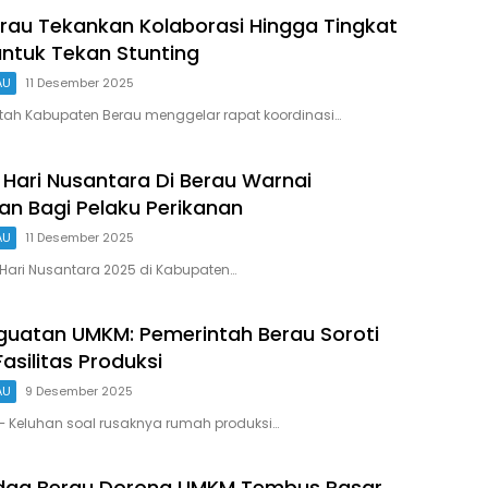
au Tekankan Kolaborasi Hingga Tingkat
ntuk Tekan Stunting
AU
11 Desember 2025
tah Kabupaten Berau menggelar rapat koordinasi…
 Hari Nusantara Di Berau Warnai
n Bagi Pelaku Perikanan
AU
11 Desember 2025
Hari Nusantara 2025 di Kabupaten…
uatan UMKM: Pemerintah Berau Soroti
asilitas Produksi
AU
9 Desember 2025
– Keluhan soal rusaknya rumah produksi…
ndag Berau Dorong UMKM Tembus Pasar