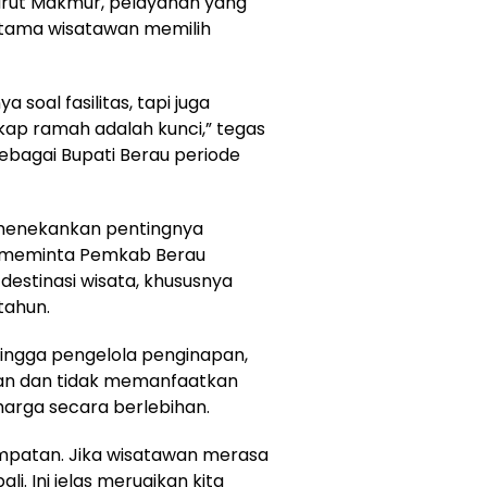
urut Makmur, pelayanan yang
utama wisatawan memilih
oal fasilitas, tapi juga
kap ramah adalah kunci,” tegas
sebagai Bupati Berau periode
menekankan pentingnya
a meminta Pemkab Berau
destinasi wisata, khususnya
tahun.
hingga pengelola penginapan,
nan dan tidak memanfaatkan
arga secara berlebihan.
patan. Jika wisatawan merasa
i. Ini jelas merugikan kita