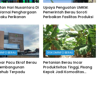
tan Hari Nusantara Di
Upaya Penguatan UMKM:
Warnai Penghargaan
Pemerintah Berau Soroti
laku Perikanan
Perbaikan Fasilitas Produksi
INFO BERAU
DISKOMINFO BERAU
ar Pacu Ekraf Berau
Pertanian Berau Incar
Pembangunan
Produktivitas Tinggi, Pisang
vehub Terpadu
Kepok Jadi Komoditas
Prioritas