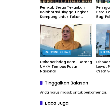
Pemkab Berau Tekankan
Peringa
Kolaborasi Hingga Tingkat
Berau 
Kampung untuk Tekan
Bagi Pe
Stunting
DISKOMINFO BERAU
DISKOM
Diskoperindag Berau Dorong
Disbudp
UMKM Tembus Pasar
Lewat 
Nasional
Creati
Tinggalkan Balasan
Anda harus
masuk
untuk berkomentar.
Baca Juga