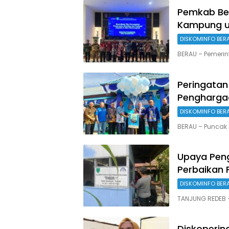
Pemkab Ber
Kampung u
DISKOMINFO BER
BERAU – Pemerin
Peringatan
Penghargaa
DISKOMINFO BER
BERAU – Puncak 
Upaya Peng
Perbaikan F
DISKOMINFO BER
TANJUNG REDEB 
Diskoperi