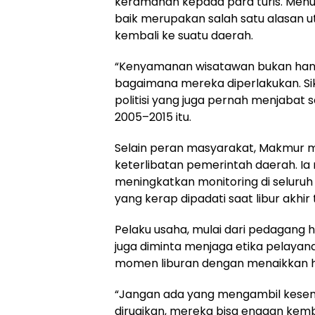
keramahan kepada para turis. Men
baik merupakan salah satu alasan 
kembali ke suatu daerah.
“Kenyamanan wisatawan bukan hanya s
bagaimana mereka diperlakukan. Si
politisi yang juga pernah menjabat 
2005–2015 itu.
Selain peran masyarakat, Makmur 
keterlibatan pemerintah daerah. I
meningkatkan monitoring di seluruh 
yang kerap dipadati saat libur akhir 
Pelaku usaha, mulai dari pedagang 
juga diminta menjaga etika pelaya
momen liburan dengan menaikkan h
“Jangan ada yang mengambil kesem
dirugikan, mereka bisa enggan kembal