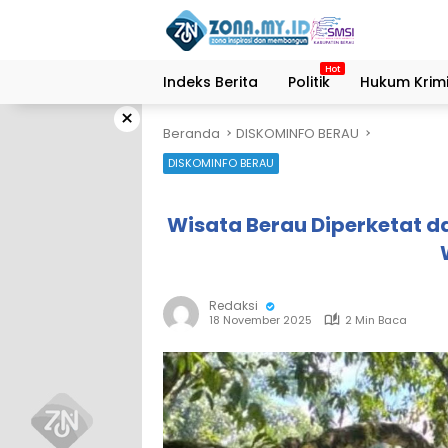
Langsung
ke
konten
Indeks Berita
Politik
Hukum Krimi
×
Beranda
DISKOMINFO BERAU
DISKOMINFO BERAU
Wisata Berau Diperketat 
Redaksi
18 November 2025
2 Min Baca