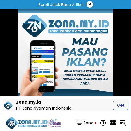
Langsung
×
Scroll Untuk Baca Artikel
ke
konten
Zona.my.id
Get
PT Zona Nyaman Indonesia
Zona