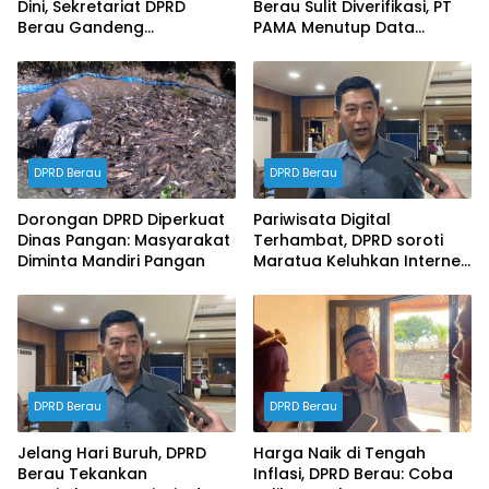
Dini, Sekretariat DPRD
Berau Sulit Diverifikasi, PT
Berau Gandeng
PAMA Menutup Data
Inspektorat Susun
Ketenagakerjaan dalam
Dokumen Manajemen
RDP DPRD
Risiko Tahun 2026
DPRD Berau
DPRD Berau
Dorongan DPRD Diperkuat
Pariwisata Digital
Dinas Pangan: Masyarakat
Terhambat, DPRD soroti
Diminta Mandiri Pangan
Maratua Keluhkan Internet
Hilang Berjam-jam
DPRD Berau
DPRD Berau
Jelang Hari Buruh, DPRD
Harga Naik di Tengah
Berau Tekankan
Inflasi, DPRD Berau: Coba