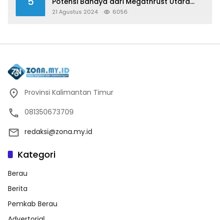
5
Potensi Bahaya dari Megathrust Utara
Sulawesi
21 Agustus 2024
6056
Provinsi Kalimantan Timur
081350673709
redaksi@zona.my.id
Kategori
Berau
Berita
Pemkab Berau
Advertorial