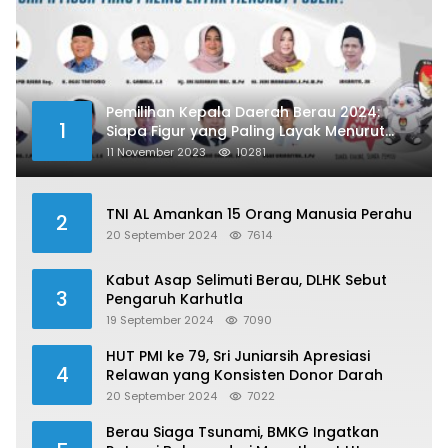
Pemilihan Kepala Daerah Berau 2024:
1
Siapa Figur yang Paling Layak Menurut
Publik?
11 November 2023
10281
TNI AL Amankan 15 Orang Manusia Perahu
2
20 September 2024
7614
Kabut Asap Selimuti Berau, DLHK Sebut
3
Pengaruh Karhutla
19 September 2024
7090
HUT PMI ke 79, Sri Juniarsih Apresiasi
4
Relawan yang Konsisten Donor Darah
20 September 2024
7022
Berau Siaga Tsunami, BMKG Ingatkan