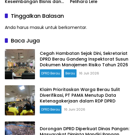
Keseimbangan Bisnis dan
Pelihara Lele
Hak Karyawan
Tinggalkan Balasan
Anda harus
masuk
untuk berkomentar.
Baca Juga
Cegah Hambatan Sejak Dini, Sekretariat
DPRD Berau Gandeng Inspektorat Susun
Dokumen Manajemen Risiko Tahun 2026
DPRD Berau
Berau
16 Juli 2026
Klaim Prioritaskan Warga Berau Sulit
Diverifikasi, PT PAMA Menutup Data
Ketenagakerjaan dalam RDP DPRD
DPRD Berau
16 Juni 2026
Dorongan DPRD Diperkuat Dinas Pangan:
Masyarakat Diminta Mandiri Pangan