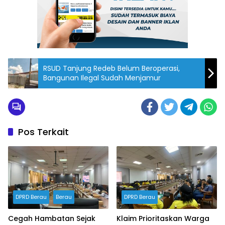
RSUD Tanjung Redeb Belum Beroperasi,
Bangunan Ilegal Sudah Menjamur
Pos Terkait
DPRD Berau
Berau
DPRD Berau
Cegah Hambatan Sejak
Klaim Prioritaskan Warga