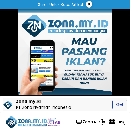
Langsung
×
Scroll Untuk Baca Artikel
ke
konten
Zona.my.id
Get
PT Zona Nyaman Indonesia
Zona