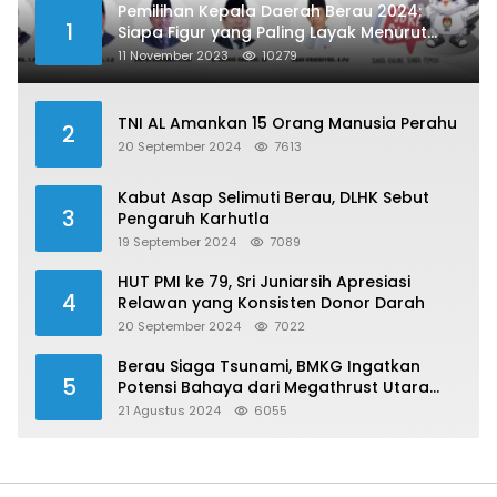
Pemilihan Kepala Daerah Berau 2024:
1
Siapa Figur yang Paling Layak Menurut
Publik?
11 November 2023
10279
TNI AL Amankan 15 Orang Manusia Perahu
2
20 September 2024
7613
Kabut Asap Selimuti Berau, DLHK Sebut
3
Pengaruh Karhutla
19 September 2024
7089
HUT PMI ke 79, Sri Juniarsih Apresiasi
4
Relawan yang Konsisten Donor Darah
20 September 2024
7022
Berau Siaga Tsunami, BMKG Ingatkan
5
Potensi Bahaya dari Megathrust Utara
Sulawesi
21 Agustus 2024
6055