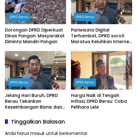
DPRD Berau
DPRD Berau
Dorongan DPRD Diperkuat
Pariwisata Digital
Dinas Pangan: Masyarakat
Terhambat, DPRD soroti
Diminta Mandiri Pangan
Maratua Keluhkan Internet
Hilang Berjam-jam
DPRD Berau
DPRD Berau
Jelang Hari Buruh, DPRD
Harga Naik di Tengah
Berau Tekankan
Inflasi, DPRD Berau: Coba
Keseimbangan Bisnis dan
Pelihara Lele
Hak Karyawan
Tinggalkan Balasan
Anda harus
masuk
untuk berkomentar.