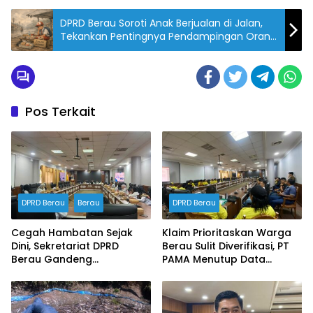
DPRD Berau Soroti Anak Berjualan di Jalan,
Tekankan Pentingnya Pendampingan Orang
Tua
Pos Terkait
DPRD Berau
Berau
DPRD Berau
Cegah Hambatan Sejak
Klaim Prioritaskan Warga
Dini, Sekretariat DPRD
Berau Sulit Diverifikasi, PT
Berau Gandeng
PAMA Menutup Data
Inspektorat Susun
Ketenagakerjaan dalam
Dokumen Manajemen
RDP DPRD
Risiko Tahun 2026