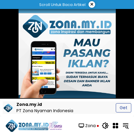
Langsung
×
Scroll Untuk Baca Artikel
ke
konten
Zona.my.id
Get
PT Zona Nyaman Indonesia
Zona