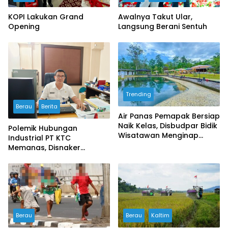
KOPI Lakukan Grand
Awalnya Takut Ular,
Opening
Langsung Berani Sentuh
Trending
Berau
Berita
Air Panas Pemapak Bersiap
Naik Kelas, Disbudpar Bidik
Polemik Hubungan
Wisatawan Menginap
Industrial PT KTC
Lewat Homestay dan
Memanas, Disnaker
Wisata Malam
Lakukan Pembinaan,
Serikat Buruh Soroti
Prosedur PHK
Berau
Berau
Kaltim