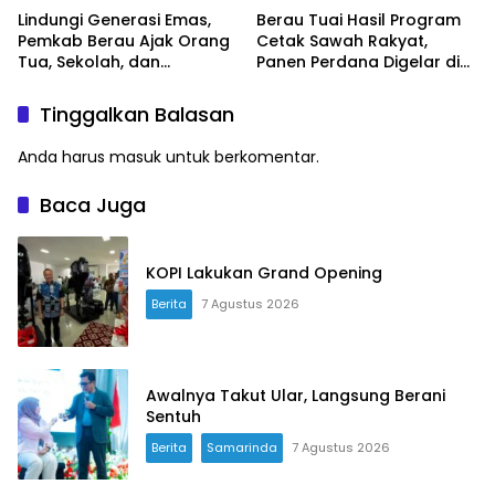
Lindungi Generasi Emas,
Berau Tuai Hasil Program
Pemkab Berau Ajak Orang
Cetak Sawah Rakyat,
Tua, Sekolah, dan
Panen Perdana Digelar di
Masyarakat Wujudkan
Buyung-buyung
Ruang Aman bagi Anak
Tinggalkan Balasan
Anda harus
masuk
untuk berkomentar.
Baca Juga
KOPI Lakukan Grand Opening
Berita
7 Agustus 2026
Awalnya Takut Ular, Langsung Berani
Sentuh
Berita
Samarinda
7 Agustus 2026