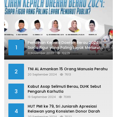
Pemilihan Kepala Daerah Berau 2024:
1
Siapa Figur yang Paling Layak Menurut
Publik?
11 November 2023
10279
TNI AL Amankan 15 Orang Manusia Perahu
2
20 September 2024
7613
Kabut Asap Selimuti Berau, DLHK Sebut
3
Pengaruh Karhutla
19 September 2024
7089
HUT PMI ke 79, Sri Juniarsih Apresiasi
4
Relawan yang Konsisten Donor Darah
20 September 2024
7022