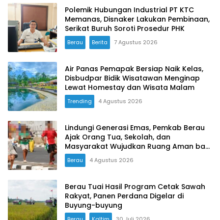
Polemik Hubungan Industrial PT KTC
Memanas, Disnaker Lakukan Pembinaan,
Serikat Buruh Soroti Prosedur PHK
Berau
Berita
7 Agustus 2026
Air Panas Pemapak Bersiap Naik Kelas,
Disbudpar Bidik Wisatawan Menginap
Lewat Homestay dan Wisata Malam
Trending
4 Agustus 2026
Lindungi Generasi Emas, Pemkab Berau
Ajak Orang Tua, Sekolah, dan
Masyarakat Wujudkan Ruang Aman bagi
Anak
Berau
4 Agustus 2026
Berau Tuai Hasil Program Cetak Sawah
Rakyat, Panen Perdana Digelar di
Buyung-buyung
Berau
Kaltim
30 Juli 2026