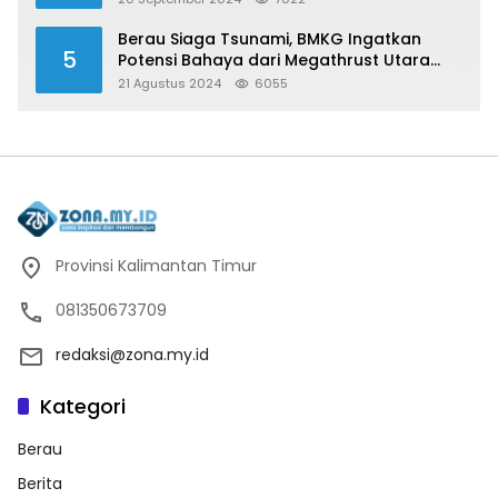
Berau Siaga Tsunami, BMKG Ingatkan
5
Potensi Bahaya dari Megathrust Utara
Sulawesi
21 Agustus 2024
6055
Provinsi Kalimantan Timur
081350673709
redaksi@zona.my.id
Kategori
Berau
Berita