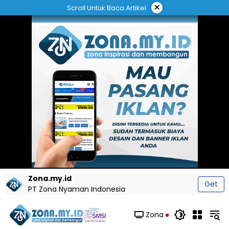
Langsung
×
Scroll Untuk Baca Artikel
ke
konten
Zona.my.id
Get
PT Zona Nyaman Indonesia
Zona