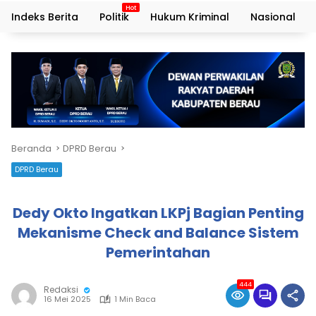
Indeks Berita
Politik
Hukum Kriminal
Nasional
Beranda
DPRD Berau
DPRD Berau
Dedy Okto Ingatkan LKPj Bagian Penting
Mekanisme Check and Balance Sistem
Pemerintahan
444
Redaksi
16 Mei 2025
1 Min Baca