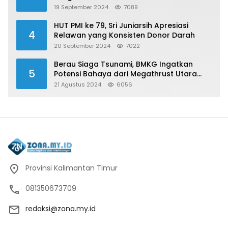
19 September 2024
7089
HUT PMI ke 79, Sri Juniarsih Apresiasi
4
Relawan yang Konsisten Donor Darah
20 September 2024
7022
Berau Siaga Tsunami, BMKG Ingatkan
5
Potensi Bahaya dari Megathrust Utara
Sulawesi
21 Agustus 2024
6056
Provinsi Kalimantan Timur
081350673709
redaksi@zona.my.id