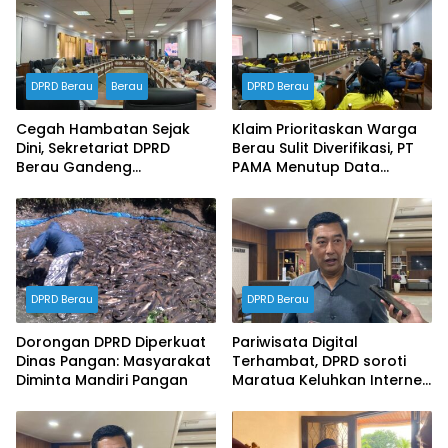
DPRD Berau
Berau
DPRD Berau
Cegah Hambatan Sejak
Klaim Prioritaskan Warga
Dini, Sekretariat DPRD
Berau Sulit Diverifikasi, PT
Berau Gandeng
PAMA Menutup Data
Inspektorat Susun
Ketenagakerjaan dalam
Dokumen Manajemen
RDP DPRD
Risiko Tahun 2026
DPRD Berau
DPRD Berau
Dorongan DPRD Diperkuat
Pariwisata Digital
Dinas Pangan: Masyarakat
Terhambat, DPRD soroti
Diminta Mandiri Pangan
Maratua Keluhkan Internet
Hilang Berjam-jam