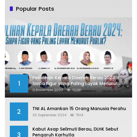
Popular Posts
Pemilihan Kepala Daerah Berau 2024:
1
Siapa Figur yang Paling Layak Menurut
Publik?
11 November 2023
10281
TNI AL Amankan 15 Orang Manusia Perahu
2
20 September 2024
7614
Kabut Asap Selimuti Berau, DLHK Sebut
3
Pengaruh Karhutla