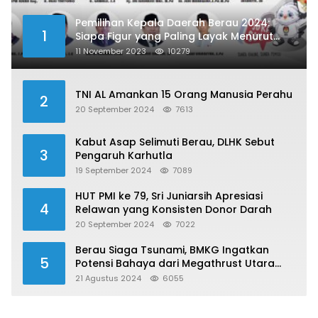
Pemilihan Kepala Daerah Berau 2024:
1
Siapa Figur yang Paling Layak Menurut
Publik?
11 November 2023
10279
TNI AL Amankan 15 Orang Manusia Perahu
2
20 September 2024
7613
Kabut Asap Selimuti Berau, DLHK Sebut
3
Pengaruh Karhutla
19 September 2024
7089
HUT PMI ke 79, Sri Juniarsih Apresiasi
4
Relawan yang Konsisten Donor Darah
20 September 2024
7022
Berau Siaga Tsunami, BMKG Ingatkan
5
Potensi Bahaya dari Megathrust Utara
Sulawesi
21 Agustus 2024
6055