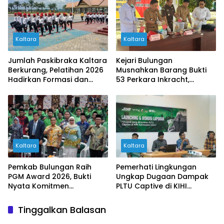
Kaltara
Kaltara
Jumlah Paskibraka Kaltara
Kejari Bulungan
Berkurang, Pelatihan 2026
Musnahkan Barang Bukti
Hadirkan Formasi dan
53 Perkara Inkracht,
Langkah Tegap Baru
Didominasi Kasus
Narkotika
Kaltara
Kaltara
Pemkab Bulungan Raih
Pemerhati Lingkungan
PGM Award 2026, Bukti
Ungkap Dugaan Dampak
Nyata Komitmen
PLTU Captive di KIHI
Tingkatkan Mutu
Kaltara, Nelayan Klaim
Pendidikan Madrasah
Penghasilan Anjlok hingga
Tinggalkan Balasan
90 Persen