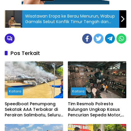
Wisatawan Eropa ke Berau Menurun, Wabup
Gamalis Sebut Konflik Timur Tengah dan
Terganggunya Jalur Transit Penerbangan
Jadi Pemicu
Pos Terkait
Kaltara
Kaltara
Speedboat Penumpang
Tim Resmob Polresta
Sekatak AAA Terbakar di
Bulungan Ungkap Kasus
Perairan Salimbatu, Seluruh
Pencurian Sepeda Motor,
Penumpang Selamat
Dua Pelaku Diamankan