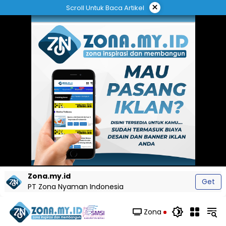
Langsung
×
Scroll Untuk Baca Artikel
ke
konten
Zona.my.id
Get
PT Zona Nyaman Indonesia
Zona