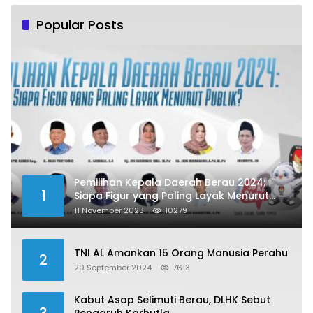
Popular Posts
Pemilihan Kepala Daerah Berau 2024:
1
Siapa Figur yang Paling Layak Menurut
Publik?
11 November 2023
10279
TNI AL Amankan 15 Orang Manusia Perahu
2
20 September 2024
7613
Kabut Asap Selimuti Berau, DLHK Sebut
3
Pengaruh Karhutla