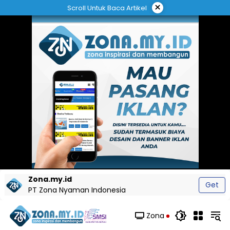
Langsung
×
Scroll Untuk Baca Artikel
ke
konten
Zona.my.id
Get
PT Zona Nyaman Indonesia
Zona