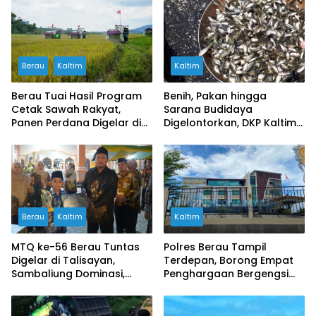
Berau
Kaltim
Kaltim
Berau Tuai Hasil Program
Benih, Pakan hingga
Cetak Sawah Rakyat,
Sarana Budidaya
Panen Perdana Digelar di
Digelontorkan, DKP Kaltim
Buyung-buyung
Dorong Pokdakan Naik
Kelas dan Mandiri
Berau
Kaltim
Kaltim
MTQ ke-56 Berau Tuntas
Polres Berau Tampil
Digelar di Talisayan,
Terdepan, Borong Empat
Sambaliung Dominasi,
Penghargaan Bergengsi
Teluk Bayur Siap Jadi Tuan
pada Hari Bhayangkara
Rumah 2027
ke-80