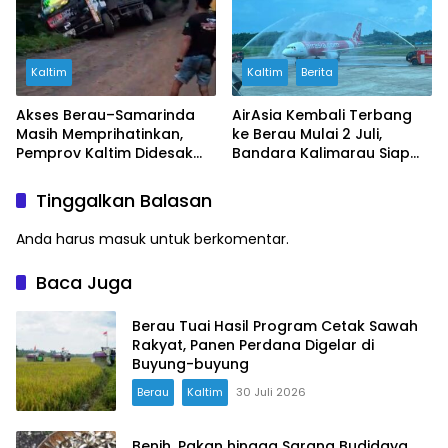
Kaltim
Kaltim
Berita
Akses Berau–Samarinda
AirAsia Kembali Terbang
Masih Memprihatinkan,
ke Berau Mulai 2 Juli,
Pemprov Kaltim Didesak
Bandara Kalimarau Siap
Wujudkan Perbaikan
Sambut Lonjakan
Permanen
Wisatawan
Tinggalkan Balasan
Anda harus
masuk
untuk berkomentar.
Baca Juga
Berau Tuai Hasil Program Cetak Sawah
Rakyat, Panen Perdana Digelar di
Buyung-buyung
Berau
Kaltim
30 Juli 2026
Benih, Pakan hingga Sarana Budidaya