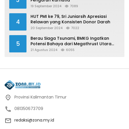
19 September 2024
7089
HUT PMI ke 79, Sri Juniarsih Apresiasi
4
Relawan yang Konsisten Donor Darah
20 September 2024
7022
Berau Siaga Tsunami, BMKG Ingatkan
5
Potensi Bahaya dari Megathrust Utara
Sulawesi
21 Agustus 2024
6055
Provinsi Kalimantan Timur
081350673709
redaksi@zona.my.id