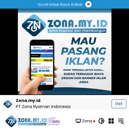
Langsung
×
Scroll Untuk Baca Artikel
ke
konten
Zona.my.id
Get
PT Zona Nyaman Indonesia
Zona