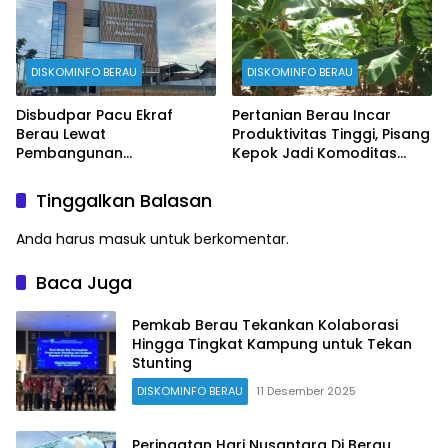
DISKOMINFO BERAU
DISKOMINFO BERAU
Disbudpar Pacu Ekraf
Pertanian Berau Incar
Berau Lewat
Produktivitas Tinggi, Pisang
Pembangunan
Kepok Jadi Komoditas
Creativehub Terpadu
Prioritas
Tinggalkan Balasan
Anda harus
masuk
untuk berkomentar.
Baca Juga
Pemkab Berau Tekankan Kolaborasi
Hingga Tingkat Kampung untuk Tekan
Stunting
DISKOMINFO BERAU
11 Desember 2025
Peringatan Hari Nusantara Di Berau