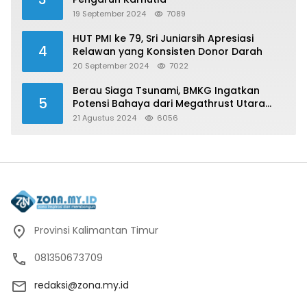
19 September 2024
7089
HUT PMI ke 79, Sri Juniarsih Apresiasi
4
Relawan yang Konsisten Donor Darah
20 September 2024
7022
Berau Siaga Tsunami, BMKG Ingatkan
5
Potensi Bahaya dari Megathrust Utara
Sulawesi
21 Agustus 2024
6056
Provinsi Kalimantan Timur
081350673709
redaksi@zona.my.id