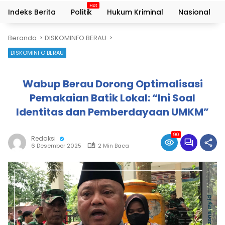
Indeks Berita
Politik
Hukum Kriminal
Nasional
Beranda
DISKOMINFO BERAU
DISKOMINFO BERAU
Wabup Berau Dorong Optimalisasi
Pemakaian Batik Lokal: “Ini Soal
Identitas dan Pemberdayaan UMKM”
90
Redaksi
6 Desember 2025
2 Min Baca