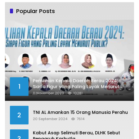
Popular Posts
Pemilihan Kepala Daerah Berau 2024:
1
Siapa Figur yang Paling Layak Menurut
Publik?
11 November 2023
10281
TNI AL Amankan 15 Orang Manusia Perahu
2
20 September 2024
7614
Kabut Asap Selimuti Berau, DLHK Sebut
3
Pengaruh Karhutla