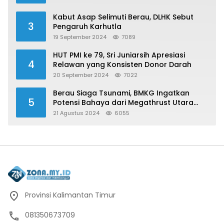
Kabut Asap Selimuti Berau, DLHK Sebut
3
Pengaruh Karhutla
19 September 2024
7089
HUT PMI ke 79, Sri Juniarsih Apresiasi
4
Relawan yang Konsisten Donor Darah
20 September 2024
7022
Berau Siaga Tsunami, BMKG Ingatkan
5
Potensi Bahaya dari Megathrust Utara
Sulawesi
21 Agustus 2024
6055
Provinsi Kalimantan Timur
081350673709