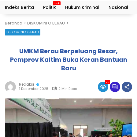
Indeks Berita
Politik
Hukum Kriminal
Nasional
Beranda
DISKOMINFO BERAU
DISKOMINFO BERAU
UMKM Berau Berpeluang Besar,
Pemprov Kaltim Buka Keran Bantuan
Baru
76
Redaksi
1 Desember 2025
2 Min Baca