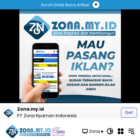
Langsung
×
Scroll Untuk Baca Artikel
ke
konten
Zona.my.id
Get
PT Zona Nyaman Indonesia
Zona