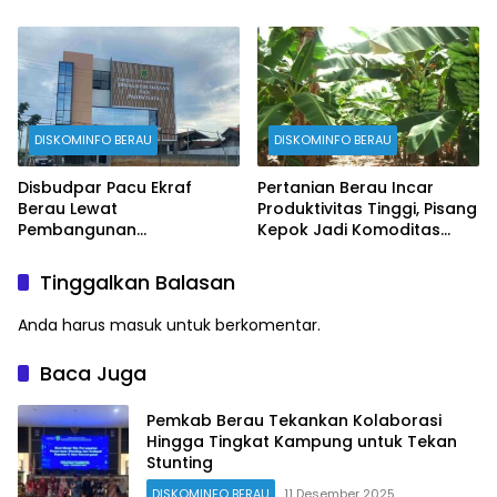
Produksi
DISKOMINFO BERAU
DISKOMINFO BERAU
Disbudpar Pacu Ekraf
Pertanian Berau Incar
Berau Lewat
Produktivitas Tinggi, Pisang
Pembangunan
Kepok Jadi Komoditas
Creativehub Terpadu
Prioritas
Tinggalkan Balasan
Anda harus
masuk
untuk berkomentar.
Baca Juga
Pemkab Berau Tekankan Kolaborasi
Hingga Tingkat Kampung untuk Tekan
Stunting
DISKOMINFO BERAU
11 Desember 2025