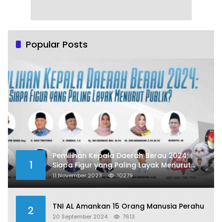
Popular Posts
Pemilihan Kepala Daerah Berau 2024:
1
Siapa Figur yang Paling Layak Menurut
Publik?
11 November 2023
10279
TNI AL Amankan 15 Orang Manusia Perahu
2
20 September 2024
7613