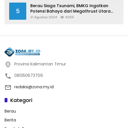
Berau Siaga Tsunami, BMKG Ingatkan
5
Potensi Bahaya dari Megathrust Utara
Sulawesi
21 Agustus 2024
6055
Provinsi Kalimantan Timur
081350673709
redaksi@zona.my.id
Kategori
Berau
Berita