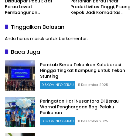
Disbudpar Pacu Ekraf
Pertanian Berau Incar
Berau Lewat
Produktivitas Tinggi, Pisang
Pembangunan
Kepok Jadi Komoditas
Creativehub Terpadu
Prioritas
Tinggalkan Balasan
Anda harus
masuk
untuk berkomentar.
Baca Juga
Pemkab Berau Tekankan Kolaborasi
Hingga Tingkat Kampung untuk Tekan
Stunting
DISKOMINFO BERAU
11 Desember 2025
Peringatan Hari Nusantara Di Berau
Warnai Penghargaan Bagi Pelaku
Perikanan
DISKOMINFO BERAU
11 Desember 2025