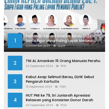
Pemilihan Kepala Daerah Berau 2024:
1
Siapa Figur yang Paling Layak Menurut
Publik?
11 November 2023
10279
TNI AL Amankan 15 Orang Manusia Perahu
2
20 September 2024
7613
Kabut Asap Selimuti Berau, DLHK Sebut
3
Pengaruh Karhutla
19 September 2024
7089
HUT PMI ke 79, Sri Juniarsih Apresiasi
4
Relawan yang Konsisten Donor Darah
20 September 2024
7022