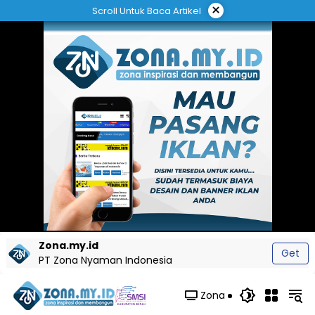
Langsung
×
Scroll Untuk Baca Artikel
ke
konten
Zona.my.id
Get
PT Zona Nyaman Indonesia
Zona