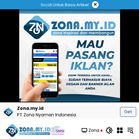
Langsung
×
Scroll Untuk Baca Artikel
ke
konten
Zona.my.id
Get
PT Zona Nyaman Indonesia
Zona