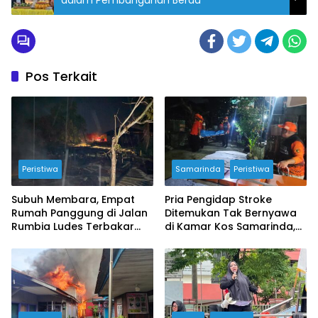
dalam Pembangunan Berau
Pos Terkait
Peristiwa
Samarinda
Peristiwa
Subuh Membara, Empat
Pria Pengidap Stroke
Rumah Panggung di Jalan
Ditemukan Tak Bernyawa
Rumbia Ludes Terbakar
di Kamar Kos Samarinda,
Kerugian Ditaksir Rp2 Miliar
Polisi Pastikan Tak Ada
Tanda Kekerasan