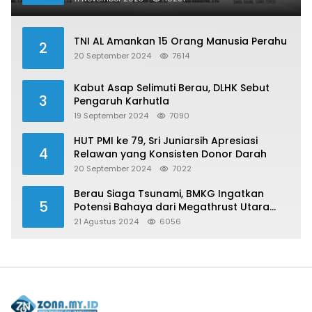
TNI AL Amankan 15 Orang Manusia Perahu
2
20 September 2024
7614
Kabut Asap Selimuti Berau, DLHK Sebut
3
Pengaruh Karhutla
19 September 2024
7090
HUT PMI ke 79, Sri Juniarsih Apresiasi
4
Relawan yang Konsisten Donor Darah
20 September 2024
7022
Berau Siaga Tsunami, BMKG Ingatkan
5
Potensi Bahaya dari Megathrust Utara
Sulawesi
21 Agustus 2024
6056