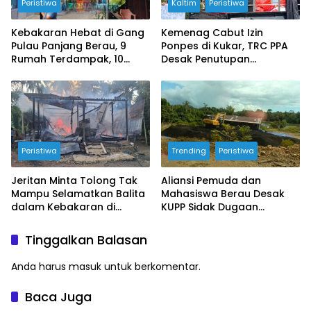
Peristiwa
Kaltim
Peristiwa
Kebakaran Hebat di Gang
Kemenag Cabut Izin
Pulau Panjang Berau, 9
Ponpes di Kukar, TRC PPA
Rumah Terdampak, 10
Desak Penutupan
Armada Damkar
Permanen Usai Dugaan
Dikerahkan
Pencabulan
Peristiwa
Trending
Peristiwa
Jeritan Minta Tolong Tak
Aliansi Pemuda dan
Mampu Selamatkan Balita
Mahasiswa Berau Desak
dalam Kebakaran di
KUPP Sidak Dugaan
Manunggal Jaya
Pemuatan Cangkang Sawit
di Tabalar, Ancam Gelar
Tinggalkan Balasan
Demo
Anda harus
masuk
untuk berkomentar.
Baca Juga