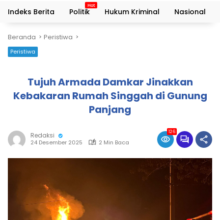
Indeks Berita
Politik
Hukum Kriminal
Nasional
Beranda
Peristiwa
Peristiwa
Tujuh Armada Damkar Jinakkan
Kebakaran Rumah Singgah di Gunung
Panjang
126
Redaksi
24 Desember 2025
2 Min Baca