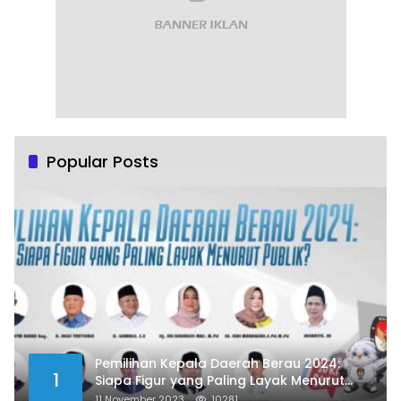
Popular Posts
Pemilihan Kepala Daerah Berau 2024:
1
Siapa Figur yang Paling Layak Menurut
Publik?
11 November 2023
10281