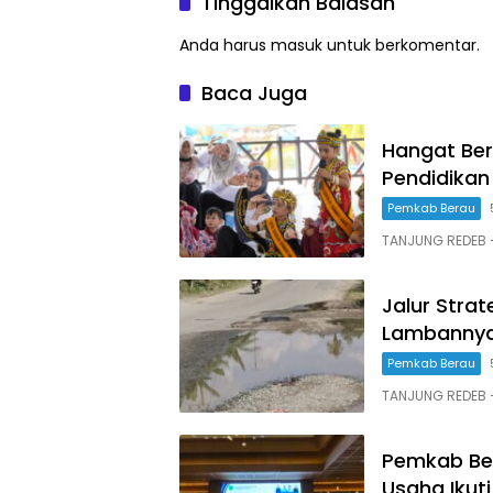
Tinggalkan Balasan
Anda harus
masuk
untuk berkomentar.
Baca Juga
Hangat Ber
Pendidikan
Pemkab Berau
TANJUNG REDEB
Jalur Stra
Lambannya
Pemkab Berau
TANJUNG REDEB 
Pemkab Ber
Usaha Ikut