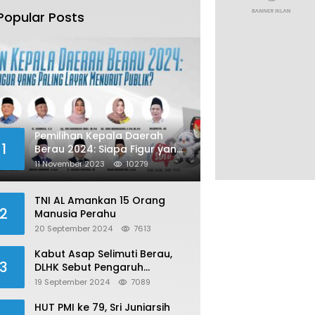
Popular Posts
Pemilihan Kepala Daerah
1
Berau 2024: Siapa Figur yang
Paling Layak Menurut Publik?
11 November 2023
10279
TNI AL Amankan 15 Orang
2
Manusia Perahu
20 September 2024
7613
Kabut Asap Selimuti Berau,
3
DLHK Sebut Pengaruh
Karhutla
19 September 2024
7089
HUT PMI ke 79, Sri Juniarsih