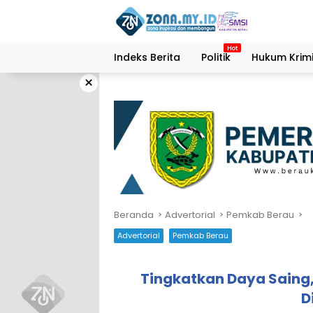
Langsung
ke
konten
Indeks Berita
Politik
Hukum Krimi
×
Beranda
Advertorial
Pemkab Berau
Advertorial
Pemkab Berau
Tingkatkan Daya Saing
D