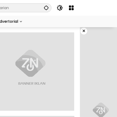
dvertorial
×