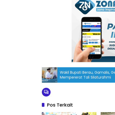
Wakil Bupati Berau, Gamalis, Gel
Mempererat Tali Silaturahmi
Pos Terkait