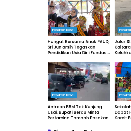
Pemkab Berau
Pemkab
Hangat Bersama Anak PAUD,
Jalur S
Sri Juniarsih Tegaskan
Kaltar
Pendidikan Usia Dini Fondasi
Keluhk
Masa Depan Berau
Penang
Pemkab Berau
Pemkab
Antrean BBM Tak Kunjung
Sekolah
Usai, Bupati Berau Minta
Dapat 
Pertamina Tambah Pasokan
Komit 