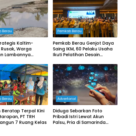
 Berau
Pemkab Berau
trategis Kaltim-
Pemkab Berau Genjot Daya
a Rusak, Warga
Saing IKM, 60 Pelaku Usaha
an Lambannya
Ikuti Pelatihan Desain
anan Pemerintah
Kemasan Profesional
 Berau
Advertorial
 Beratap Terpal Kini
Diduga Sebarkan Foto
Harapan, PT TRH
Pribadi Istri Lewat Akun
Bangun 7 Ruang Kelas
Palsu, Pria di Samarinda
Dilaporkan ke Polisi