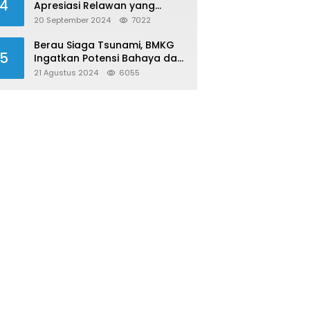
4
Apresiasi Relawan yang
Konsisten Donor Darah
20 September 2024
7022
Berau Siaga Tsunami, BMKG
5
Ingatkan Potensi Bahaya dari
Megathrust Utara Sulawesi
21 Agustus 2024
6055