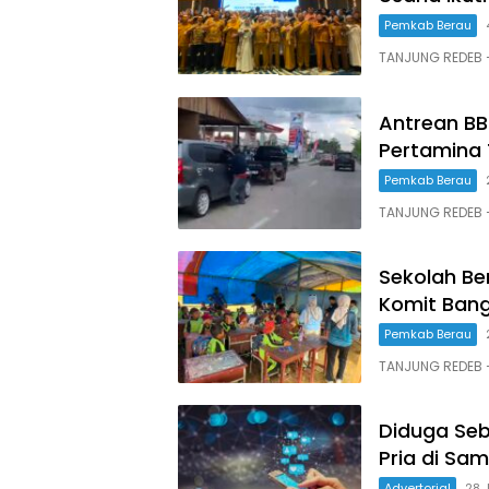
Pemkab Berau
TANJUNG REDEB 
Antrean BB
Pertamina
Pemkab Berau
TANJUNG REDEB 
Sekolah Be
Komit Bang
Pemkab Berau
TANJUNG REDEB –
Diduga Seba
Pria di Sam
Advertorial
28 