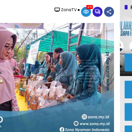
472
ZonaTV