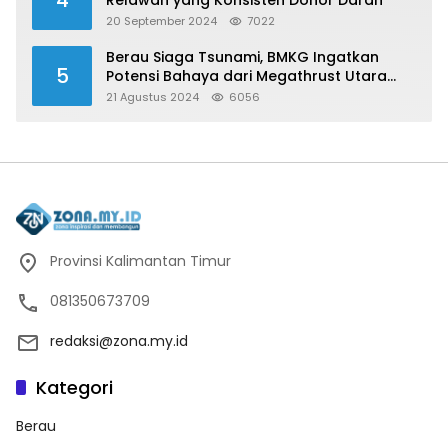
20 September 2024
7022
Berau Siaga Tsunami, BMKG Ingatkan
5
Potensi Bahaya dari Megathrust Utara
Sulawesi
21 Agustus 2024
6056
Provinsi Kalimantan Timur
081350673709
redaksi@zona.my.id
Kategori
Berau