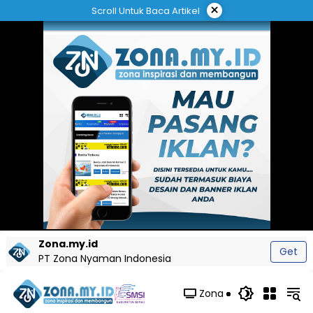
Langsung
×
Scroll Untuk Baca Artikel
ke
konten
Zona.my.id
Get
PT Zona Nyaman Indonesia
Zona