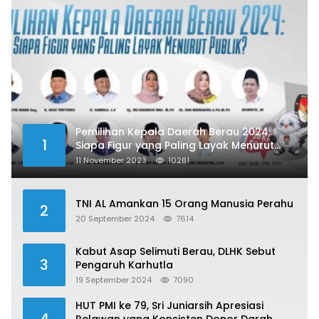
Pemilihan Kepala Daerah Berau 2024:
1
Siapa Figur yang Paling Layak Menurut
Publik?
11 November 2023
10281
TNI AL Amankan 15 Orang Manusia Perahu
2
20 September 2024
7614
Kabut Asap Selimuti Berau, DLHK Sebut
3
Pengaruh Karhutla
19 September 2024
7090
HUT PMI ke 79, Sri Juniarsih Apresiasi
4
Relawan yang Konsisten Donor Darah