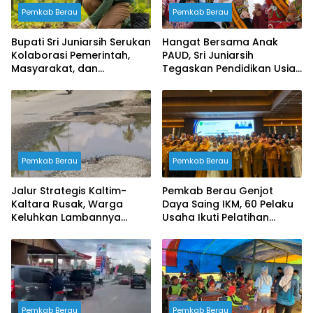
Pemkab Berau
Pemkab Berau
Bupati Sri Juniarsih Serukan
Hangat Bersama Anak
Kolaborasi Pemerintah,
PAUD, Sri Juniarsih
Masyarakat, dan
Tegaskan Pendidikan Usia
Perusahaan Jaga
Dini Fondasi Masa Depan
Kelestarian Lingkungan
Berau
Pemkab Berau
Pemkab Berau
Jalur Strategis Kaltim-
Pemkab Berau Genjot
Kaltara Rusak, Warga
Daya Saing IKM, 60 Pelaku
Keluhkan Lambannya
Usaha Ikuti Pelatihan
Penanganan Pemerintah
Desain Kemasan
Profesional
Pemkab Berau
Pemkab Berau