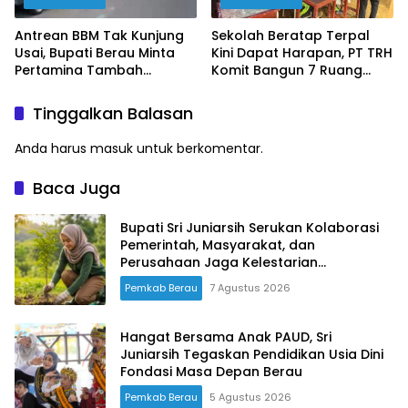
Antrean BBM Tak Kunjung
Sekolah Beratap Terpal
Usai, Bupati Berau Minta
Kini Dapat Harapan, PT TRH
Pertamina Tambah
Komit Bangun 7 Ruang
Pasokan
Kelas
Tinggalkan Balasan
Anda harus
masuk
untuk berkomentar.
Baca Juga
Bupati Sri Juniarsih Serukan Kolaborasi
Pemerintah, Masyarakat, dan
Perusahaan Jaga Kelestarian
Lingkungan
Pemkab Berau
7 Agustus 2026
Hangat Bersama Anak PAUD, Sri
Juniarsih Tegaskan Pendidikan Usia Dini
Fondasi Masa Depan Berau
Pemkab Berau
5 Agustus 2026