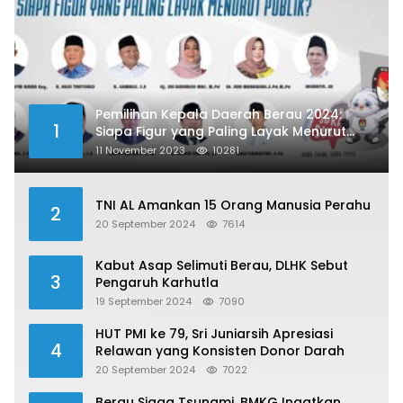
Pemilihan Kepala Daerah Berau 2024:
1
Siapa Figur yang Paling Layak Menurut
Publik?
11 November 2023
10281
TNI AL Amankan 15 Orang Manusia Perahu
2
20 September 2024
7614
Kabut Asap Selimuti Berau, DLHK Sebut
3
Pengaruh Karhutla
19 September 2024
7090
HUT PMI ke 79, Sri Juniarsih Apresiasi
4
Relawan yang Konsisten Donor Darah
20 September 2024
7022
Berau Siaga Tsunami, BMKG Ingatkan