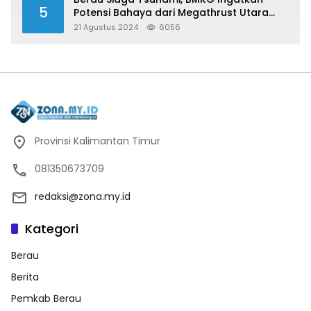
5
Potensi Bahaya dari Megathrust Utara
Sulawesi
21 Agustus 2024
6056
Provinsi Kalimantan Timur
081350673709
redaksi@zona.my.id
Kategori
Berau
Berita
Pemkab Berau