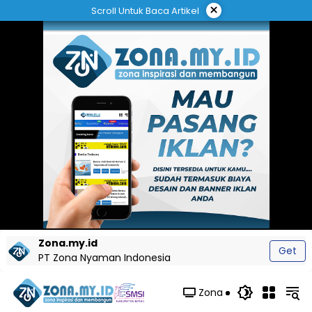
Langsung
×
Scroll Untuk Baca Artikel
ke
konten
Zona.my.id
Get
PT Zona Nyaman Indonesia
Zona