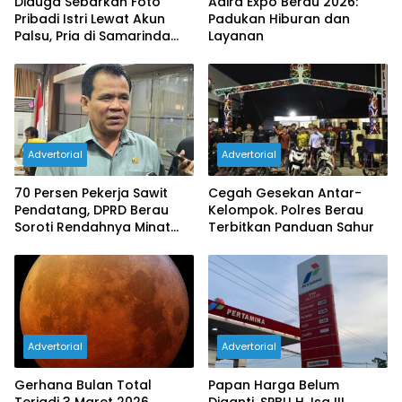
Diduga Sebarkan Foto
Adira Expo Berau 2026:
Pribadi Istri Lewat Akun
Padukan Hiburan dan
Palsu, Pria di Samarinda
Layanan
Dilaporkan ke Polisi
Advertorial
Advertorial
70 Persen Pekerja Sawit
Cegah Gesekan Antar-
Pendatang, DPRD Berau
Kelompok. Polres Berau
Soroti Rendahnya Minat
Terbitkan Panduan Sahur
Tenaga Lokal
Advertorial
Advertorial
Gerhana Bulan Total
Papan Harga Belum