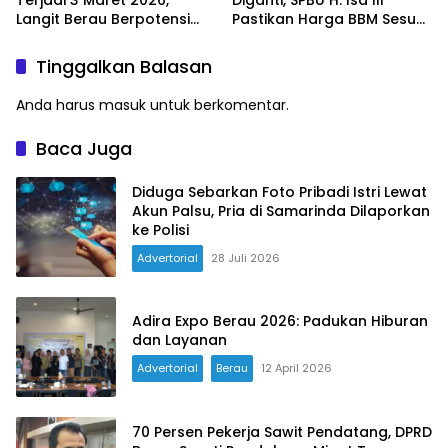
Terjadi 3 Maret 2026,
Diganti, SPBU H. Isa III
Langit Berau Berpotensi
Pastikan Harga BBM Sesuai
Dihiasi Blood Moon
Ketentuan Baru
Tinggalkan Balasan
Anda harus
masuk
untuk berkomentar.
Baca Juga
Diduga Sebarkan Foto Pribadi Istri Lewat
Akun Palsu, Pria di Samarinda Dilaporkan
ke Polisi
Advertorial
28 Juli 2026
Adira Expo Berau 2026: Padukan Hiburan
dan Layanan
Advertorial
Berau
12 April 2026
70 Persen Pekerja Sawit Pendatang, DPRD