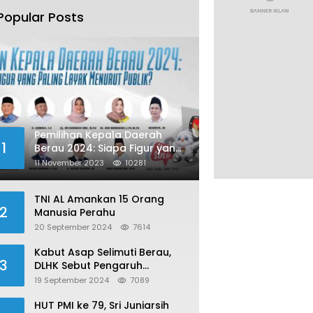
Popular Posts
Pemilihan Kepala Daerah
1
Berau 2024: Siapa Figur yang
Paling Layak Menurut Publik?
11 November 2023
10281
TNI AL Amankan 15 Orang
2
Manusia Perahu
20 September 2024
7614
Kabut Asap Selimuti Berau,
3
DLHK Sebut Pengaruh
Karhutla
19 September 2024
7089
HUT PMI ke 79, Sri Juniarsih