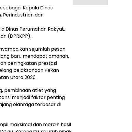
c. sebagai Kepala Dinas
, Perindustrian dan
epala Dinas Perumahan Rakyat,
an (DPRKPP).
menyampaikan sejumlah pesan
 yang baru mendapat amanah.
lah peningkatan prestasi
elang pelaksanaan Pekan
ntan Utara 2026.
, pembinaan atlet yang
stansi menjadi faktor penting
ajang olahraga terbesar di
pil maksimal dan meraih hasil
26. Karena itu, seluruh pihak