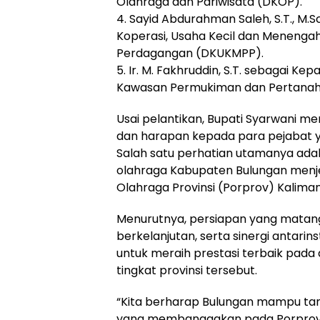
Olahraga dan Pariwisata (DKOP).
4. Sayid Abdurahman Saleh, S.T., M.S
Koperasi, Usaha Kecil dan Menengah
Perdagangan (DKUKMPP).
5. Ir. M. Fakhruddin, S.T. sebagai K
Kawasan Permukiman dan Pertanah
Usai pelantikan, Bupati Syarwani 
dan harapan kepada para pejabat
Salah satu perhatian utamanya ada
olahraga Kabupaten Bulungan menj
Olahraga Provinsi (Porprov) Kalima
Menurutnya, persiapan yang matang
berkelanjutan, serta sinergi antarin
untuk meraih prestasi terbaik pada 
tingkat provinsi tersebut.
“Kita berharap Bulungan mampu tam
yang membanggakan pada Porprov 20