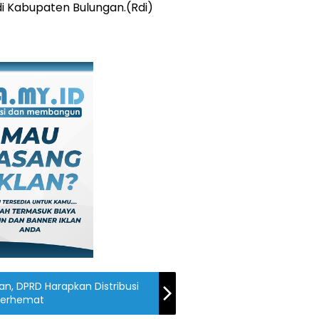
 Kabupaten Bulungan.(Rdi)
an, DPRD Harapkan Distribusi
 Berhemat