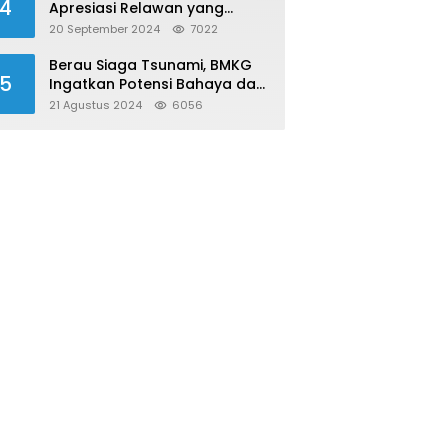
4
Apresiasi Relawan yang
Konsisten Donor Darah
20 September 2024
7022
Berau Siaga Tsunami, BMKG
5
Ingatkan Potensi Bahaya dari
Megathrust Utara Sulawesi
21 Agustus 2024
6056