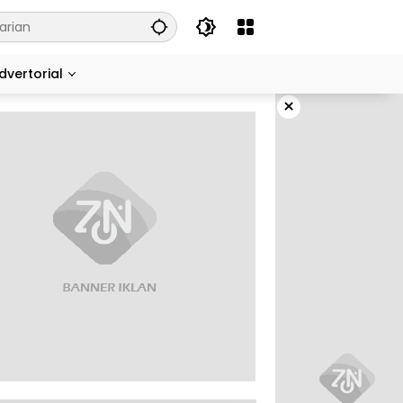
dvertorial
×