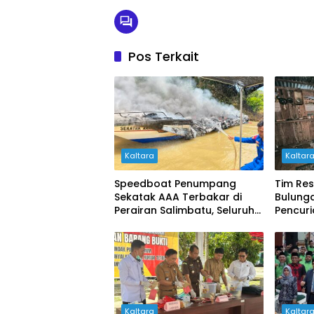
Pos Terkait
Kaltara
Kaltar
Speedboat Penumpang
Tim Re
Sekatak AAA Terbakar di
Bulung
Perairan Salimbatu, Seluruh
Pencur
Penumpang Selamat
Dua Pe
Kaltara
Kaltar