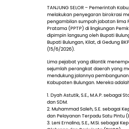
TANJUNG SELOR – Pemerintah Kabu
melakukan penyegaran birokrasi mel
pengambilan sumpah jabatan lima P
Pratama (PPTP) di lingkungan Pemka
dipimpin langsung oleh Bupati Bulun
Bupati Bulungan, Kilat, di Gedung BK
(15/6/2026).
Lima pejabat yang dilantik menempat
sejumlah perangkat daerah yang me
mendukung jalannya pembangunan d
Kabupaten Bulungan. Mereka adalah
1. Dyah Astutik, S.E., M.A.P. sebagai
dan SDM.
2. Muhammad Saleh, S.E. sebagai K
dan Pelayanan Terpadu Satu Pintu 
3. Leni Ernalina, S.E., M.Si. sebagai