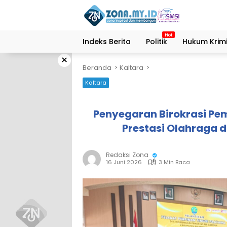
Langsung
ke
konten
Indeks Berita
Politik
Hukum Krimi
×
Beranda
Kaltara
Kaltara
Penyegaran Birokrasi Pe
Prestasi Olahraga 
Redaksi Zona
16 Juni 2026
3 Min Baca