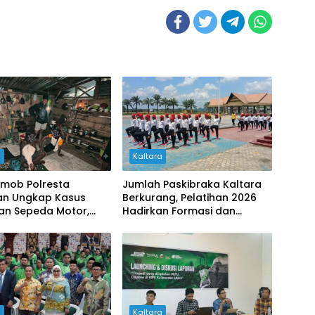
a
Kaltara
smob Polresta
Jumlah Paskibraka Kaltara
an Ungkap Kasus
Berkurang, Pelatihan 2026
ian Sepeda Motor,
Hadirkan Formasi dan
laku Diamankan
Langkah Tegap Baru
a
Kaltara