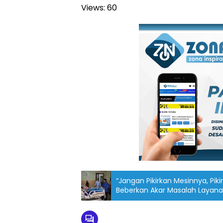
Views:
60
“Jangan Pikirkan Mesinnya, Pi
Beberkan Akar Masalah Layana