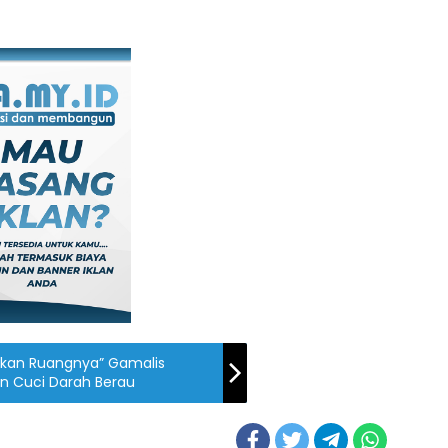
kirkan Ruangnya” Gamalis
n Cuci Darah Berau