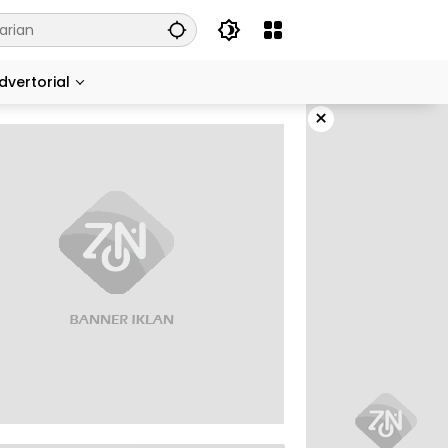
dvertorial
×