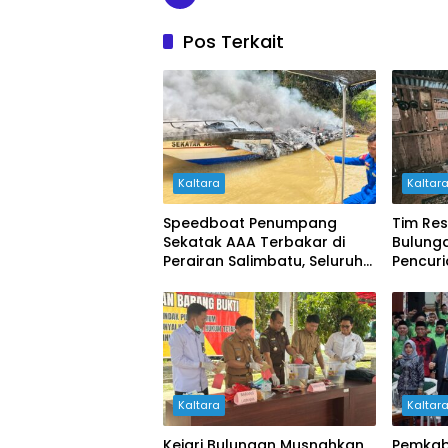
Pos Terkait
Kaltara
Kaltar
Speedboat Penumpang
Tim Re
Sekatak AAA Terbakar di
Bulung
Perairan Salimbatu, Seluruh
Pencur
Penumpang Selamat
Dua Pe
Kaltara
Kaltar
Kejari Bulungan Musnahkan
Pemkab