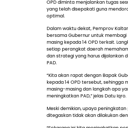
OPD diminta menjalankan tugas sesu
yang telah disepakati guna mendor
optimal.
Dalam waktu dekat, Pemprov Kaltar
bersama Gubernur untuk membagi 
masing kepada 14 OPD terkait. Lang
setiap perangkat daerah memahami
dan strategi yang harus dijalanka
PAD.
“Kita akan rapat dengan Bapak Gu
kepada 14 OPD tersebut, sehingg
masing-masing dan langkah apa yan
meningkatkan PAD,” jelas Datu Iqro.
Meski demikian, upaya peningkata
ditegaskan tidak akan dilakukan 
“Sekarang ini kita meningkatkan p