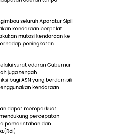
.
ngimbau seluruh Aparatur Sipil
akan kendaraan berpelat
akukan mutasi kendaraan ke
terhadap peningkatan
elalui surat edaran Gubernur
tah juga tengah
i bagi ASN yang berdomisili
 menggunakan kendaraan
pkan dapat memperkuat
us mendukung percepatan
lola pemerintahan dan
a.(Rdi)