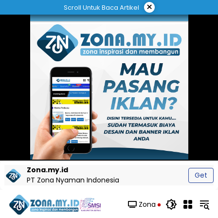
Langsung
×
Scroll Untuk Baca Artikel
ke
konten
Zona.my.id
Get
PT Zona Nyaman Indonesia
Zona