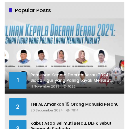
Popular Posts
Pemilihan Kepala Daerah Berau 2024:
1
Siapa Figur yang Paling Layak Menurut
Publik?
11 November 2023
10281
TNI AL Amankan 15 Orang Manusia Perahu
2
20 September 2024
7614
Kabut Asap Selimuti Berau, DLHK Sebut
3
Pengaruh Karhutla