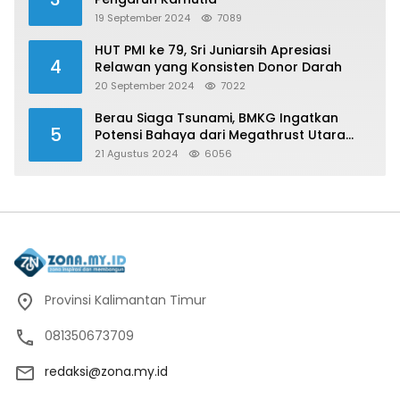
19 September 2024
7089
HUT PMI ke 79, Sri Juniarsih Apresiasi
4
Relawan yang Konsisten Donor Darah
20 September 2024
7022
Berau Siaga Tsunami, BMKG Ingatkan
5
Potensi Bahaya dari Megathrust Utara
Sulawesi
21 Agustus 2024
6056
Provinsi Kalimantan Timur
081350673709
redaksi@zona.my.id