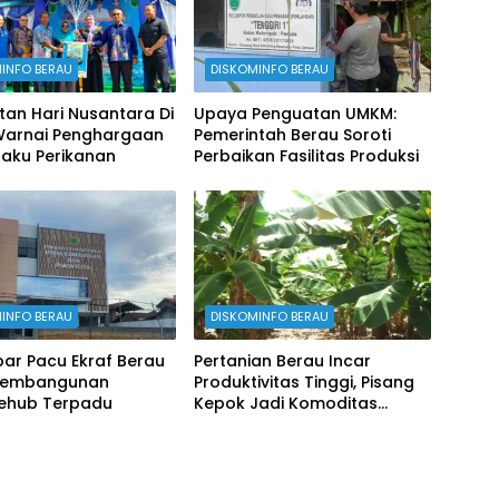
INFO BERAU
DISKOMINFO BERAU
tan Hari Nusantara Di
Upaya Penguatan UMKM:
Warnai Penghargaan
Pemerintah Berau Soroti
laku Perikanan
Perbaikan Fasilitas Produksi
INFO BERAU
DISKOMINFO BERAU
ar Pacu Ekraf Berau
Pertanian Berau Incar
Pembangunan
Produktivitas Tinggi, Pisang
vehub Terpadu
Kepok Jadi Komoditas
Prioritas