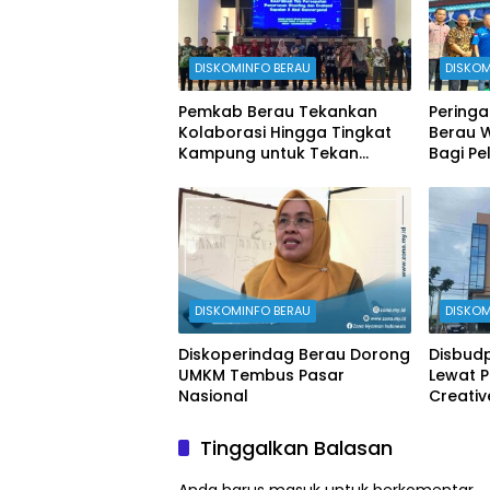
DISKOMINFO BERAU
DISKOM
Pemkab Berau Tekankan
Peringa
Kolaborasi Hingga Tingkat
Berau 
Kampung untuk Tekan
Bagi Pe
Stunting
DISKOMINFO BERAU
DISKOM
Diskoperindag Berau Dorong
Disbudp
UMKM Tembus Pasar
Lewat 
Nasional
Creati
Tinggalkan Balasan
Anda harus
masuk
untuk berkomentar.