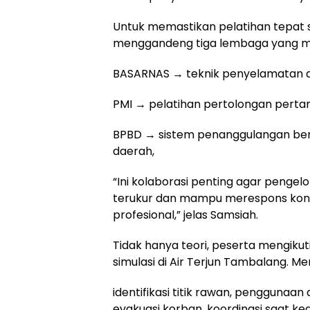
Untuk memastikan pelatihan tepat 
menggandeng tiga lembaga yang memi
BASARNAS → teknik penyelamatan di
PMI → pelatihan pertolongan perta
BPBD → sistem penanggulangan ben
daerah,
“Ini kolaborasi penting agar penge
terukur dan mampu merespons kond
profesional,” jelas Samsiah.
Tidak hanya teori, peserta mengikuti
simulasi di Air Terjun Tambalang. M
identifikasi titik rawan, penggunaan
evakuasi korban, koordinasi saat ke