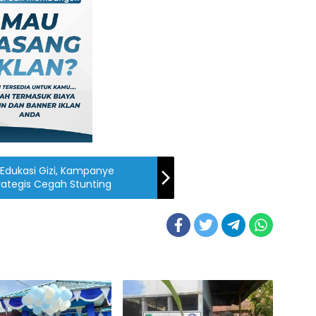
 Edukasi Gizi, Kampanye
rategis Cegah Stunting