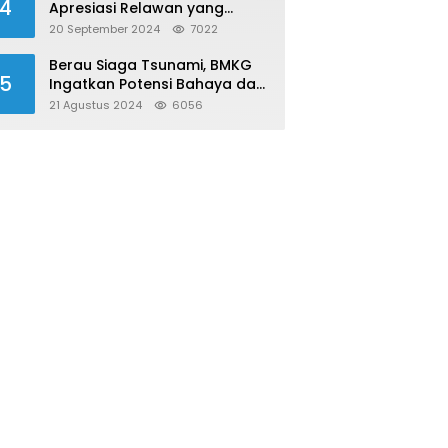
4
Apresiasi Relawan yang
Konsisten Donor Darah
20 September 2024
7022
Berau Siaga Tsunami, BMKG
5
Ingatkan Potensi Bahaya dari
Megathrust Utara Sulawesi
21 Agustus 2024
6056