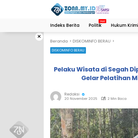
Langsung
ke
konten
Indeks Berita
Politik
Hukum Krimi
×
Beranda
DISKOMINFO BERAU
DISKOMINFO BERAU
Pelaku Wisata di Segah 
Gelar Pelatihan Mi
Redaksi
20 November 2025
2 Min Baca