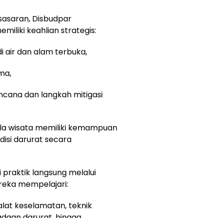
sasaran, Disbudpar
liki keahlian strategis:
 air dan alam terbuka,
ma,
cana dan langkah mitigasi
lola wisata memiliki kemampuan
isi darurat secara
 praktik langsung melalui
ereka mempelajari:
 alat keselamatan, teknik
adaan darurat, hingga