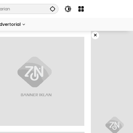
dvertorial
×