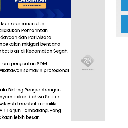
tkan keamanan dan
dilakukan Pemerintah
budayaan dan Pariwisata
bekalan mitigasi bencana
rbasis air di Kecamatan Segah.
rogram penguatan SDM
wisatawan semakin profesional
epala Bidang Pengembangan
menyampaikan bahwa Segah
 wilayah tersebut memiliki
 Air Terjun Tambalang, yang
akaan lebih besar.