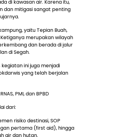
da di kawasan air. Karena itu,
an mitigasi sangat penting
ujarnya.
ga kampung, yaitu Tepian Buah,
 Ketiganya merupakan wilayah
erkembang dan berada di jalur
an di Segah.
kegiatan ini juga menjadi
kdarwis yang telah berjalan
RNAS, PMI, dan BPBD
i dari:
men risiko destinasi, SOP
an pertama (first aid), hingga
h air dan hutan.