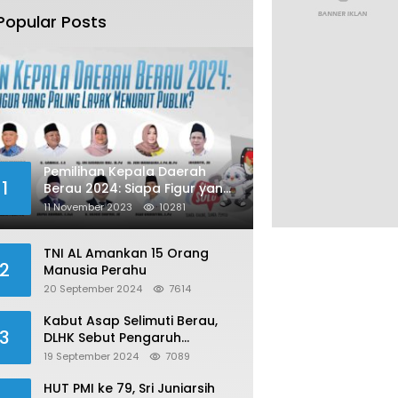
Popular Posts
Pemilihan Kepala Daerah
1
Berau 2024: Siapa Figur yang
Paling Layak Menurut Publik?
11 November 2023
10281
TNI AL Amankan 15 Orang
2
Manusia Perahu
20 September 2024
7614
Kabut Asap Selimuti Berau,
3
DLHK Sebut Pengaruh
Karhutla
19 September 2024
7089
HUT PMI ke 79, Sri Juniarsih