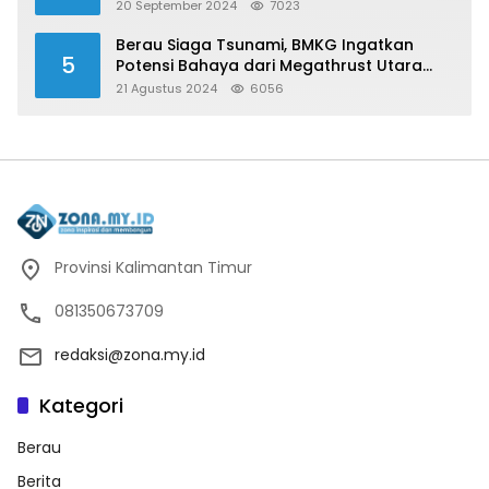
20 September 2024
7023
Berau Siaga Tsunami, BMKG Ingatkan
5
Potensi Bahaya dari Megathrust Utara
Sulawesi
21 Agustus 2024
6056
Provinsi Kalimantan Timur
081350673709
redaksi@zona.my.id
Kategori
Berau
Berita