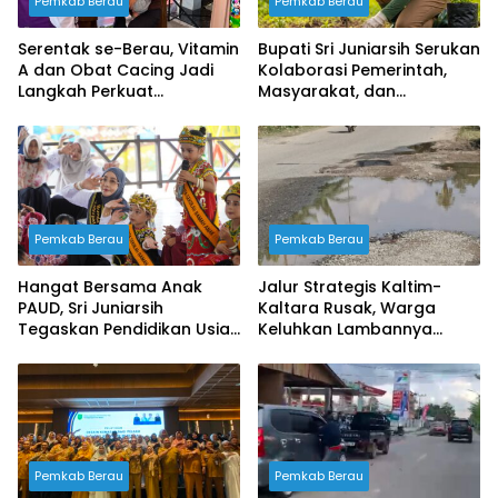
Pemkab Berau
Pemkab Berau
Serentak se-Berau, Vitamin
Bupati Sri Juniarsih Serukan
A dan Obat Cacing Jadi
Kolaborasi Pemerintah,
Langkah Perkuat
Masyarakat, dan
Kesehatan Balita
Perusahaan Jaga
Kelestarian Lingkungan
Pemkab Berau
Pemkab Berau
Hangat Bersama Anak
Jalur Strategis Kaltim-
PAUD, Sri Juniarsih
Kaltara Rusak, Warga
Tegaskan Pendidikan Usia
Keluhkan Lambannya
Dini Fondasi Masa Depan
Penanganan Pemerintah
Berau
Pemkab Berau
Pemkab Berau