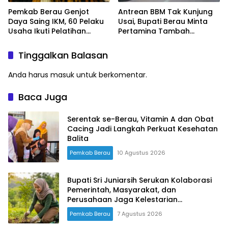
Pemkab Berau Genjot
Antrean BBM Tak Kunjung
Daya Saing IKM, 60 Pelaku
Usai, Bupati Berau Minta
Usaha Ikuti Pelatihan
Pertamina Tambah
Desain Kemasan
Pasokan
Profesional
Tinggalkan Balasan
Anda harus
masuk
untuk berkomentar.
Baca Juga
Serentak se-Berau, Vitamin A dan Obat
Cacing Jadi Langkah Perkuat Kesehatan
Balita
Pemkab Berau
10 Agustus 2026
Bupati Sri Juniarsih Serukan Kolaborasi
Pemerintah, Masyarakat, dan
Perusahaan Jaga Kelestarian
Lingkungan
Pemkab Berau
7 Agustus 2026