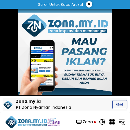
Langsung
×
Scroll Untuk Baca Artikel
ke
konten
Zona.my.id
Get
PT Zona Nyaman Indonesia
Zona