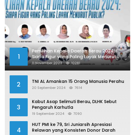
Pemilihan Kepala Daerah Berau 2024:
1
Siapa Figur yang Paling Layak Menurut
Publik?
11 November 2023
10281
TNI AL Amankan 15 Orang Manusia Perahu
2
20 September 2024
7614
Kabut Asap Selimuti Berau, DLHK Sebut
3
Pengaruh Karhutla
19 September 2024
7090
HUT PMI ke 79, Sri Juniarsih Apresiasi
4
Relawan yang Konsisten Donor Darah