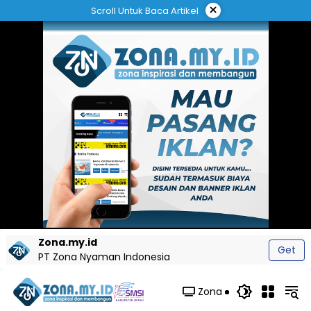
Langsung
×
Scroll Untuk Baca Artikel
ke
konten
Zona.my.id
Get
PT Zona Nyaman Indonesia
Zona