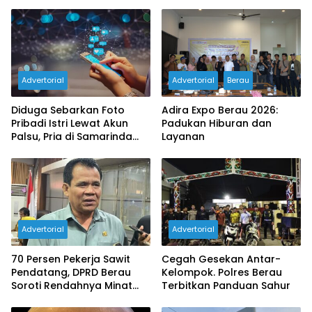
Advertorial
Advertorial
Berau
Diduga Sebarkan Foto
Adira Expo Berau 2026:
Pribadi Istri Lewat Akun
Padukan Hiburan dan
Palsu, Pria di Samarinda
Layanan
Dilaporkan ke Polisi
Advertorial
Advertorial
70 Persen Pekerja Sawit
Cegah Gesekan Antar-
Pendatang, DPRD Berau
Kelompok. Polres Berau
Soroti Rendahnya Minat
Terbitkan Panduan Sahur
Tenaga Lokal