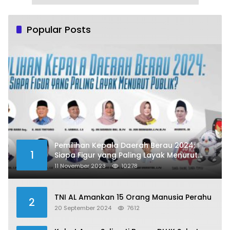
Popular Posts
Pemilihan Kepala Daerah Berau 2024:
1
Siapa Figur yang Paling Layak Menurut
Publik?
11 November 2023
10278
TNI AL Amankan 15 Orang Manusia Perahu
2
20 September 2024
7612