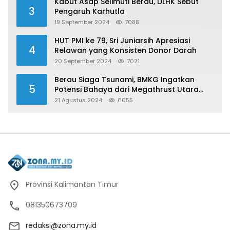
Kabut Asap Selimuti Berau, DLHK Sebut
3
Pengaruh Karhutla
19 September 2024
7088
HUT PMI ke 79, Sri Juniarsih Apresiasi
4
Relawan yang Konsisten Donor Darah
20 September 2024
7021
Berau Siaga Tsunami, BMKG Ingatkan
5
Potensi Bahaya dari Megathrust Utara
Sulawesi
21 Agustus 2024
6055
Provinsi Kalimantan Timur
081350673709
redaksi@zona.my.id