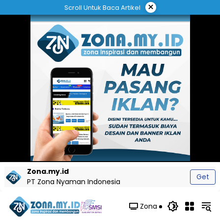
Langsung
×
Scroll Untuk Baca Artikel
ke
konten
Zona.my.id
Get
PT Zona Nyaman Indonesia
Zona