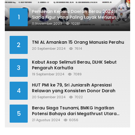
Pemilihan Kepala Daerah Berau 2024:
1
Siapa Figur yang Paling Layak Menurut
Publik?
11 November 2023
10281
TNI AL Amankan 15 Orang Manusia Perahu
2
20 September 2024
7614
Kabut Asap Selimuti Berau, DLHK Sebut
3
Pengaruh Karhutla
19 September 2024
7089
HUT PMI ke 79, Sri Juniarsih Apresiasi
4
Relawan yang Konsisten Donor Darah
20 September 2024
7022
Berau Siaga Tsunami, BMKG Ingatkan
5
Potensi Bahaya dari Megathrust Utara
Sulawesi
21 Agustus 2024
6056