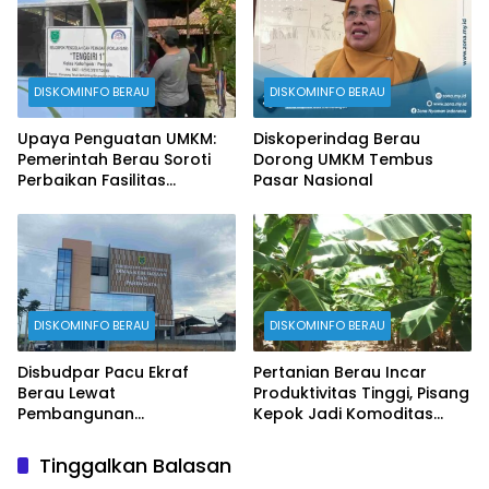
DISKOMINFO BERAU
DISKOMINFO BERAU
Upaya Penguatan UMKM:
Diskoperindag Berau
Pemerintah Berau Soroti
Dorong UMKM Tembus
Perbaikan Fasilitas
Pasar Nasional
Produksi
DISKOMINFO BERAU
DISKOMINFO BERAU
Disbudpar Pacu Ekraf
Pertanian Berau Incar
Berau Lewat
Produktivitas Tinggi, Pisang
Pembangunan
Kepok Jadi Komoditas
Creativehub Terpadu
Prioritas
Tinggalkan Balasan