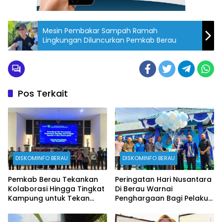
Mesin Pembakar Sampah Ramah
Lingkungan Diluncurkan Pemkab Berau
Pos Terkait
DISKOMINFO BERAU
DISKOMINFO BERAU
Pemkab Berau Tekankan
Peringatan Hari Nusantara
Kolaborasi Hingga Tingkat
Di Berau Warnai
Kampung untuk Tekan
Penghargaan Bagi Pelaku
Stunting
Perikanan