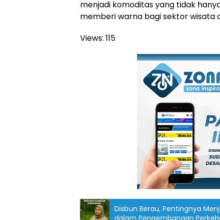
menjadi komoditas yang tidak hanya 
memberi warna bagi sektor wisata di 
Views:
115
Disbun Berau, Pentingnya Men
dalam Pengembangan Perkeb