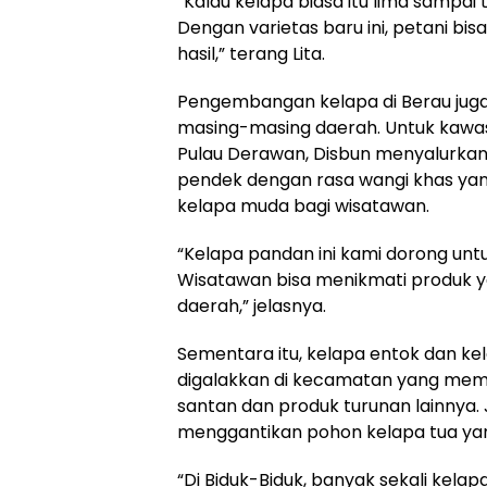
“Kalau kelapa biasa itu lima sampai
Dengan varietas baru ini, petani bi
hasil,” terang Lita.
Pengembangan kelapa di Berau juga 
masing-masing daerah. Untuk kawas
Pulau Derawan, Disbun menyalurkan
pendek dengan rasa wangi khas yang
kelapa muda bagi wisatawan.
“Kelapa pandan ini kami dorong unt
Wisatawan bisa menikmati produk y
daerah,” jelasnya.
Sementara itu, kelapa entok dan ke
digalakkan di kecamatan yang memil
santan dan produk turunan lainnya. Je
menggantikan pohon kelapa tua yan
“Di Biduk-Biduk, banyak sekali kelap