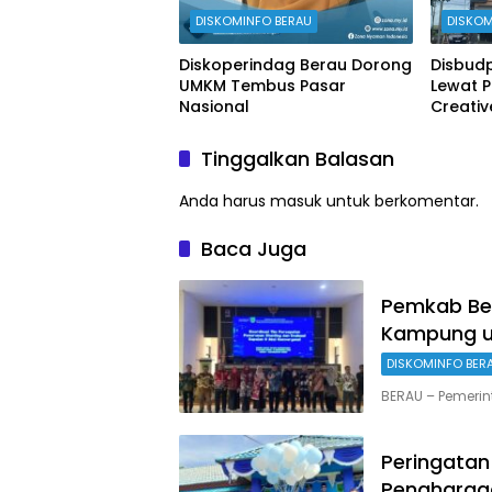
DISKOMINFO BERAU
DISKOM
Diskoperindag Berau Dorong
Disbudp
UMKM Tembus Pasar
Lewat 
Nasional
Creati
Tinggalkan Balasan
Anda harus
masuk
untuk berkomentar.
Baca Juga
Pemkab Ber
Kampung u
DISKOMINFO BER
BERAU – Pemerin
Peringatan
Penghargaa