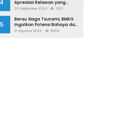
4
Apresiasi Relawan yang
Konsisten Donor Darah
20 September 2024
7021
Berau Siaga Tsunami, BMKG
5
Ingatkan Potensi Bahaya dari
Megathrust Utara Sulawesi
21 Agustus 2024
6054