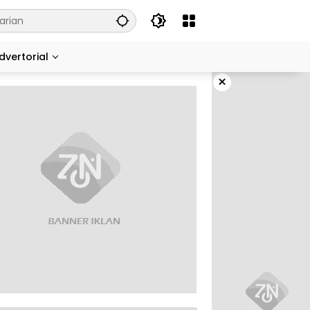
dvertorial
×