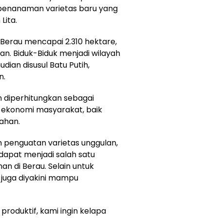
penanaman varietas baru yang
Lita.
di Berau mencapai 2.310 hektare,
an. Biduk-Biduk menjadi wilayah
dian disusul Batu Putih,
n.
n diperhitungkan sebagai
konomi masyarakat, baik
lahan.
 penguatan varietas unggulan,
dapat menjadi salah satu
n di Berau. Selain untuk
juga diyakini mampu
produktif, kami ingin kelapa