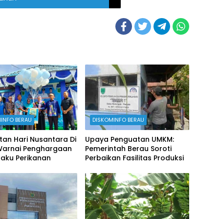
INFO BERAU
DISKOMINFO BERAU
tan Hari Nusantara Di
Upaya Penguatan UMKM:
Warnai Penghargaan
Pemerintah Berau Soroti
laku Perikanan
Perbaikan Fasilitas Produksi