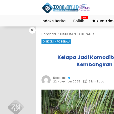
Langsung
ke
konten
Indeks Berita
Politik
Hukum Krimi
×
Beranda
DISKOMINFO BERAU
DISKOMINFO BERAU
Kelapa Jadi Komodit
Kembangkan V
Redaksi
22 November 2025
2 Min Baca