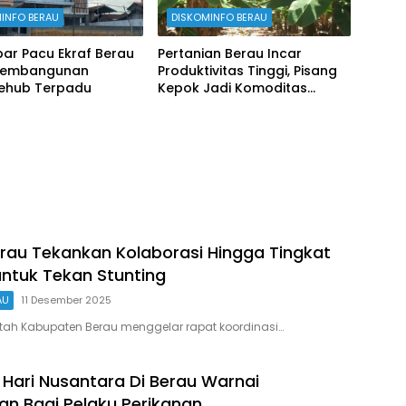
INFO BERAU
DISKOMINFO BERAU
ar Pacu Ekraf Berau
Pertanian Berau Incar
Pembangunan
Produktivitas Tinggi, Pisang
vehub Terpadu
Kepok Jadi Komoditas
Prioritas
au Tekankan Kolaborasi Hingga Tingkat
ntuk Tekan Stunting
AU
11 Desember 2025
tah Kabupaten Berau menggelar rapat koordinasi…
 Hari Nusantara Di Berau Warnai
n Bagi Pelaku Perikanan