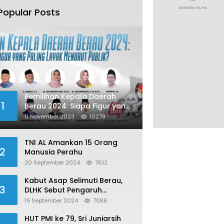
Popular Posts
Pemilihan Kepala Daerah
1
Berau 2024: Siapa Figur yang
Paling Layak Menurut Publik?
11 November 2023
10278
TNI AL Amankan 15 Orang
2
Manusia Perahu
20 September 2024
7612
Kabut Asap Selimuti Berau,
3
DLHK Sebut Pengaruh
Karhutla
19 September 2024
7086
HUT PMI ke 79, Sri Juniarsih