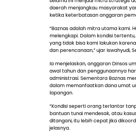
selama ini menjadi mitra strategi
daerah menjangkau masyarakat ya
ketika keterbatasan anggaran peme
“Baznas adalah mitra utama kami. Hu
melengkapi. Dalam kondisi tertentu, 
yang tidak bisa kami lakukan karen
dan perencanaan,” ujar Iswahyudi, Se
Ia menjelaskan, anggaran Dinsos u
awal tahun dan penggunaannya har
administrasi. Sementara Baznas memi
dalam memanfaatkan dana umat un
lapangan.
“Kondisi seperti orang terlantar ta
bantuan tunai mendesak, atau kasus
ditangani, itu lebih cepat jika dikoo
jelasnya.