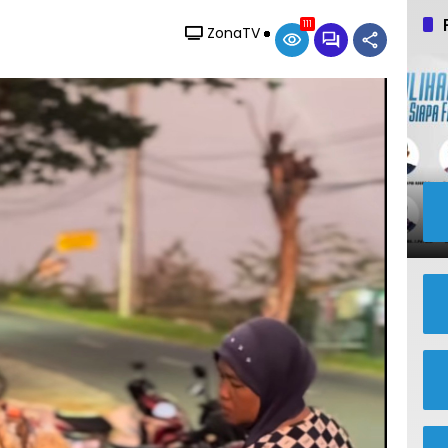
111
ZonaTV