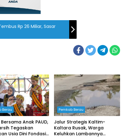
embus Rp 26 Miliar, Sasar
 Berau
Pemkab Berau
 Bersama Anak PAUD,
Jalur Strategis Kaltim-
iarsih Tegaskan
Kaltara Rusak, Warga
kan Usia Dini Fondasi
Keluhkan Lambannya