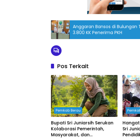
Anggaran Bansos di Bulungan T
3.800 KK Penerima PKH
Pos Terkait
Pemkab Berau
Pemkab
Bupati Sri Juniarsih Serukan
Hangat
Kolaborasi Pemerintah,
Sri Jun
Masyarakat, dan
Pendidi