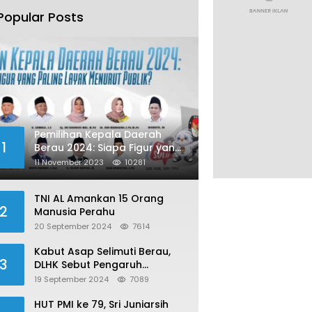
Popular Posts
Pemilihan Kepala Daerah
1
Berau 2024: Siapa Figur yang
Paling Layak Menurut Publik?
11 November 2023
10281
TNI AL Amankan 15 Orang
2
Manusia Perahu
20 September 2024
7614
Kabut Asap Selimuti Berau,
3
DLHK Sebut Pengaruh
Karhutla
19 September 2024
7089
HUT PMI ke 79, Sri Juniarsih