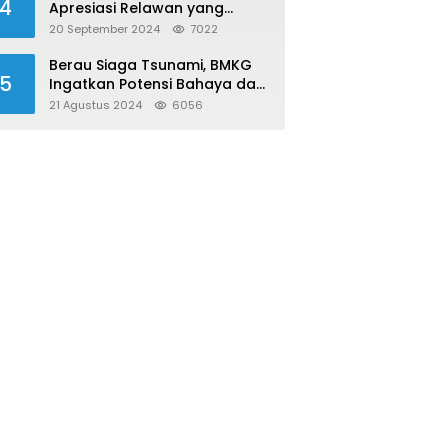
4
Apresiasi Relawan yang
Konsisten Donor Darah
20 September 2024
7022
Berau Siaga Tsunami, BMKG
5
Ingatkan Potensi Bahaya dari
Megathrust Utara Sulawesi
21 Agustus 2024
6056