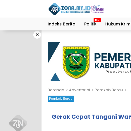
Langsung
ke
konten
Indeks Berita
Politik
Hukum Krimi
×
Beranda
Advertorial
Pemkab Berau
Pemkab Berau
Gerak Cepat Tangani War