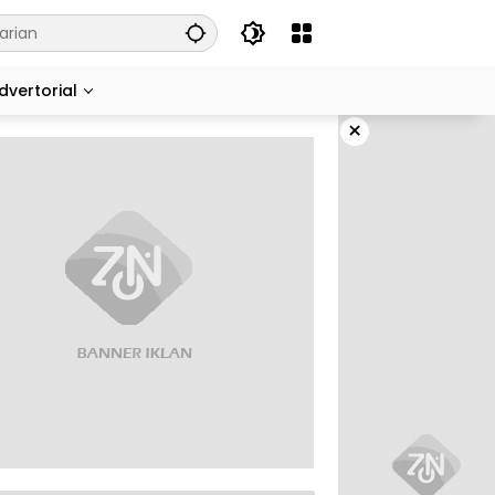
dvertorial
×