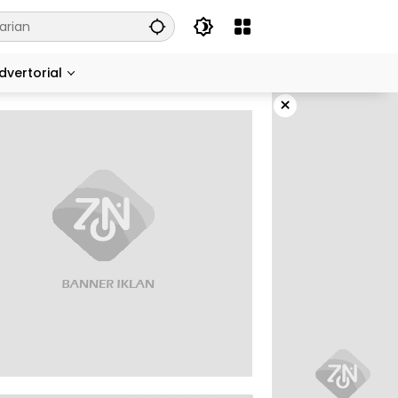
dvertorial
×