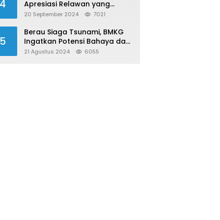
4
Apresiasi Relawan yang
Konsisten Donor Darah
20 September 2024
7021
Berau Siaga Tsunami, BMKG
5
Ingatkan Potensi Bahaya dari
Megathrust Utara Sulawesi
21 Agustus 2024
6055