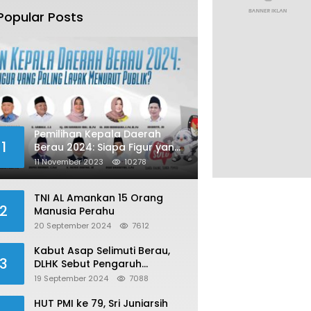
Popular Posts
Pemilihan Kepala Daerah
1
Berau 2024: Siapa Figur yang
Paling Layak Menurut Publik?
11 November 2023
10278
TNI AL Amankan 15 Orang
2
Manusia Perahu
20 September 2024
7612
Kabut Asap Selimuti Berau,
3
DLHK Sebut Pengaruh
Karhutla
19 September 2024
7088
HUT PMI ke 79, Sri Juniarsih