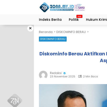
Langsung
ke
konten
Indeks Berita
Politik
Hukum Krimi
×
Beranda
DISKOMINFO BERAU
DISKOMINFO BERAU
Diskominfo Berau Aktifkan
As
Redaksi
23 November 2025
2 Min Baca