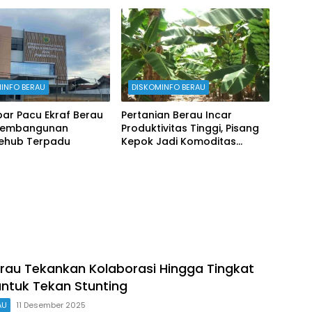
INFO BERAU
DISKOMINFO BERAU
ar Pacu Ekraf Berau
Pertanian Berau Incar
Pembangunan
Produktivitas Tinggi, Pisang
vehub Terpadu
Kepok Jadi Komoditas
Prioritas
au Tekankan Kolaborasi Hingga Tingkat
ntuk Tekan Stunting
AU
11 Desember 2025