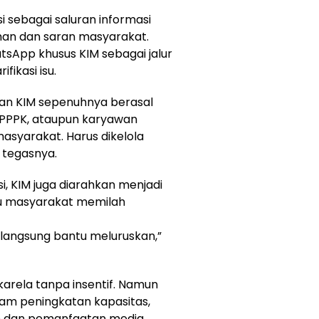
si sebagai saluran informasi
han dan saran masyarakat.
sApp khusus KIM sebagai jalur
fikasi isu.
an KIM sepenuhnya berasal
N, PPPK, ataupun karyawan
asyarakat. Harus dikelola
 tegasnya.
, KIM juga diarahkan menjadi
tu masyarakat memilah
a langsung bantu meluruskan,”
ukarela tanpa insentif. Namun
am peningkatan kapasitas,
en dan pemanfaatan media