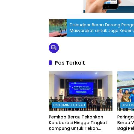
Disbudpar Berau Dorong Penge
Masyarakat untuk Jaga Keberl
Pos Terkait
DISKOMINFO BERAU
DISKOM
Pemkab Berau Tekankan
Peringa
Kolaborasi Hingga Tingkat
Berau 
Kampung untuk Tekan
Bagi Pe