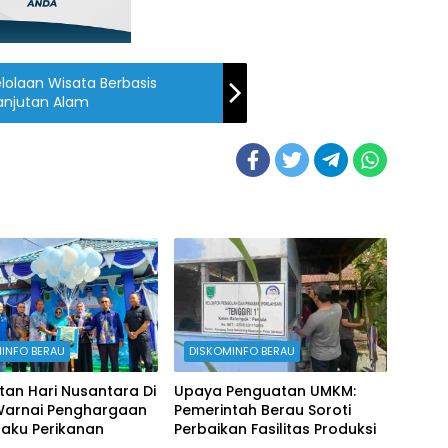
lolaan Wisata Berbasis
anjutan Alam
INFO BERAU
DISKOMINFO BERAU
tan Hari Nusantara Di
Upaya Penguatan UMKM:
Warnai Penghargaan
Pemerintah Berau Soroti
laku Perikanan
Perbaikan Fasilitas Produksi