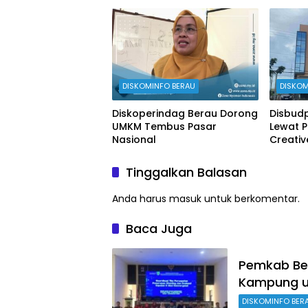
Stunting
DISKOMINFO BERAU
DISKOM
Diskoperindag Berau Dorong
Disbudp
UMKM Tembus Pasar
Lewat 
Nasional
Creati
Tinggalkan Balasan
Anda harus
masuk
untuk berkomentar.
Baca Juga
Pemkab Ber
Kampung u
DISKOMINFO BER