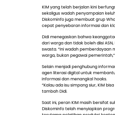
KIM yang telah berjalan kini berfung
sekaligus wadah penyampaian kelu
Diskominfo juga membuat grup What
cepat penyebaran informasi dan klari
Didi menegaskan bahwa keanggota
dari warga dan tidak boleh diisi AS
swasta. “Ini wadah pemberdayaan m
warga, bukan pegawai pemerintah,”
Selain menjadi penghubung informasi
agen literasi digital untuk memban
informasi dan menangkal hoaks.
“Kalau ada isu simpang siur, KIM bis
tambah Didi.
Saat ini, peran KIM masih bersifat s
Diskominfo telah menyiapkan progr
terutama pelatihan produksi kont