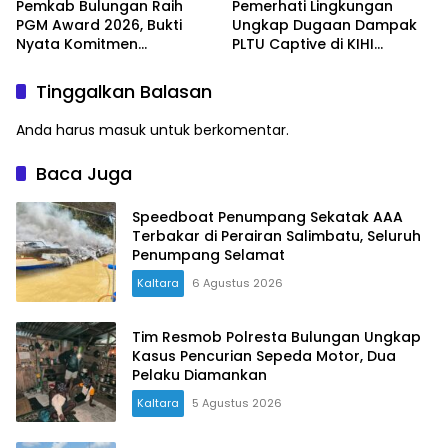
Pemkab Bulungan Raih
Pemerhati Lingkungan
PGM Award 2026, Bukti
Ungkap Dugaan Dampak
Nyata Komitmen
PLTU Captive di KIHI
Tingkatkan Mutu
Kaltara, Nelayan Klaim
Pendidikan Madrasah
Penghasilan Anjlok hingga
Tinggalkan Balasan
90 Persen
Anda harus
masuk
untuk berkomentar.
Baca Juga
Speedboat Penumpang Sekatak AAA
Terbakar di Perairan Salimbatu, Seluruh
Penumpang Selamat
Kaltara
6 Agustus 2026
Tim Resmob Polresta Bulungan Ungkap
Kasus Pencurian Sepeda Motor, Dua
Pelaku Diamankan
Kaltara
5 Agustus 2026