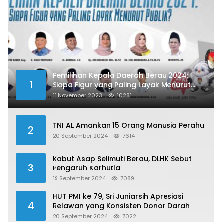
Pemilihan Kepala Daerah Berau 2024:
1
Siapa Figur yang Paling Layak Menurut
Publik?
11 November 2023
10281
TNI AL Amankan 15 Orang Manusia Perahu
2
20 September 2024
7614
Kabut Asap Selimuti Berau, DLHK Sebut
3
Pengaruh Karhutla
19 September 2024
7089
HUT PMI ke 79, Sri Juniarsih Apresiasi
4
Relawan yang Konsisten Donor Darah
20 September 2024
7022