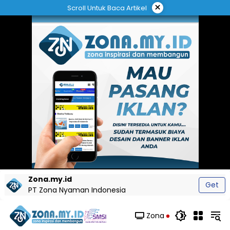
Langsung
×
Scroll Untuk Baca Artikel
ke
konten
Zona.my.id
Get
PT Zona Nyaman Indonesia
Zona