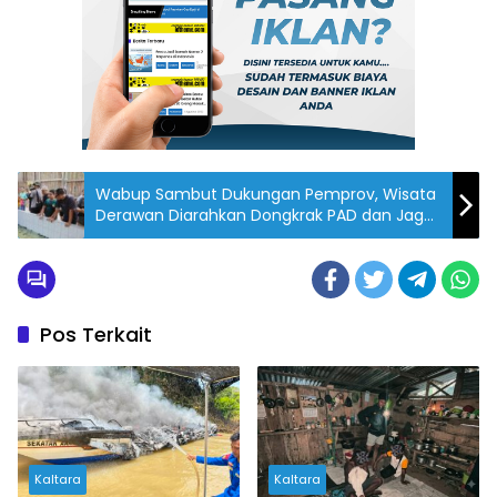
Wabup Sambut Dukungan Pemprov, Wisata
Derawan Diarahkan Dongkrak PAD dan Jaga
Konservasi
Pos Terkait
Kaltara
Kaltara