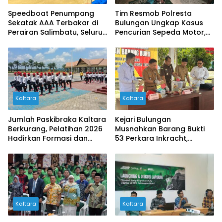
Speedboat Penumpang
Tim Resmob Polresta
Sekatak AAA Terbakar di
Bulungan Ungkap Kasus
Perairan Salimbatu, Seluruh
Pencurian Sepeda Motor,
Penumpang Selamat
Dua Pelaku Diamankan
Kaltara
Kaltara
Jumlah Paskibraka Kaltara
Kejari Bulungan
Berkurang, Pelatihan 2026
Musnahkan Barang Bukti
Hadirkan Formasi dan
53 Perkara Inkracht,
Langkah Tegap Baru
Didominasi Kasus
Narkotika
Kaltara
Kaltara