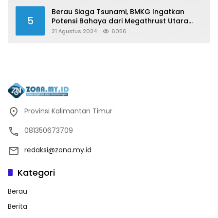
Berau Siaga Tsunami, BMKG Ingatkan
5
Potensi Bahaya dari Megathrust Utara
Sulawesi
21 Agustus 2024
6056
Provinsi Kalimantan Timur
081350673709
redaksi@zona.my.id
Kategori
Berau
Berita