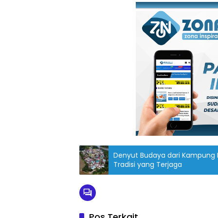
Denyut Budaya dari Kampung 
Tradisi yang Terjaga
Pos Terkait