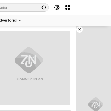
dvertorial
×