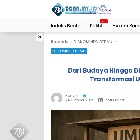
Langsung
ke
konten
Indeks Berita
Politik
Hukum Krimi
×
Beranda
DISKOMINFO BERAU
DISKOMINFO BERAU
Dari Budaya Hingga Di
Transformasi U
Redaksi
24 Oktober 2025
2 Min Baca