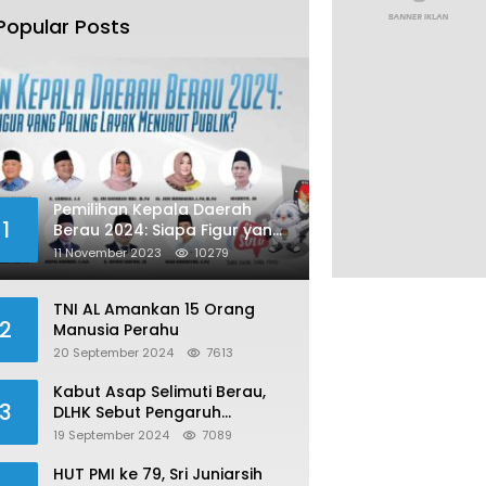
Popular Posts
Pemilihan Kepala Daerah
1
Berau 2024: Siapa Figur yang
Paling Layak Menurut Publik?
11 November 2023
10279
TNI AL Amankan 15 Orang
2
Manusia Perahu
20 September 2024
7613
Kabut Asap Selimuti Berau,
3
DLHK Sebut Pengaruh
Karhutla
19 September 2024
7089
HUT PMI ke 79, Sri Juniarsih