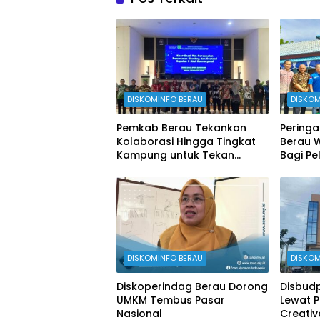
DISKOMINFO BERAU
DISKOM
Pemkab Berau Tekankan
Peringa
Kolaborasi Hingga Tingkat
Berau 
Kampung untuk Tekan
Bagi Pe
Stunting
DISKOMINFO BERAU
DISKOM
Diskoperindag Berau Dorong
Disbudp
UMKM Tembus Pasar
Lewat 
Nasional
Creati