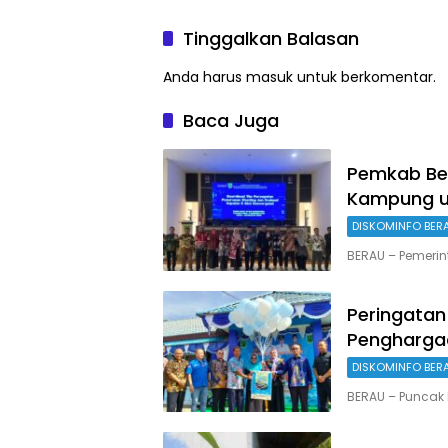
Tinggalkan Balasan
Anda harus
masuk
untuk berkomentar.
Baca Juga
Pemkab Ber
Kampung u
DISKOMINFO BER
BERAU – Pemerin
Peringatan
Penghargaa
DISKOMINFO BER
BERAU – Puncak 