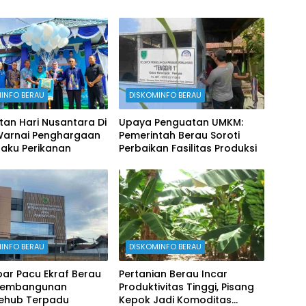
INFO BERAU
DISKOMINFO BERAU
tan Hari Nusantara Di
Upaya Penguatan UMKM:
Warnai Penghargaan
Pemerintah Berau Soroti
laku Perikanan
Perbaikan Fasilitas Produksi
INFO BERAU
DISKOMINFO BERAU
ar Pacu Ekraf Berau
Pertanian Berau Incar
Pembangunan
Produktivitas Tinggi, Pisang
vehub Terpadu
Kepok Jadi Komoditas