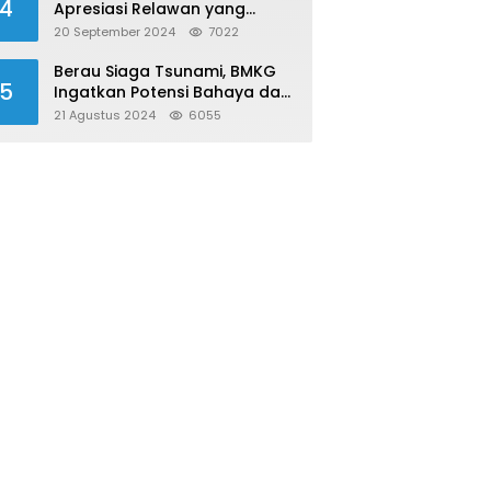
4
Apresiasi Relawan yang
Konsisten Donor Darah
20 September 2024
7022
Berau Siaga Tsunami, BMKG
5
Ingatkan Potensi Bahaya dari
Megathrust Utara Sulawesi
21 Agustus 2024
6055