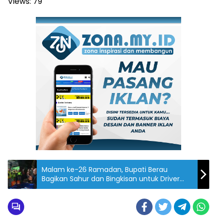
Views:
79
Malam ke-26 Ramadan, Bupati Berau
Bagikan Sahur dan Bingkisan untuk Driver
Ojol