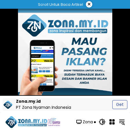
Langsung
×
Scroll Untuk Baca Artikel
ke
konten
Zona.my.id
Get
PT Zona Nyaman Indonesia
Zona