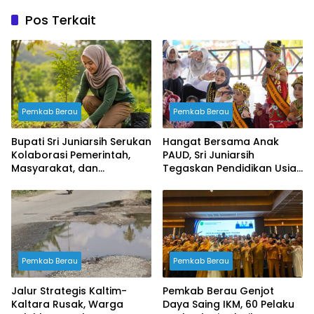
Pos Terkait
Pemkab Berau
Pemkab Berau
Bupati Sri Juniarsih Serukan
Hangat Bersama Anak
Kolaborasi Pemerintah,
PAUD, Sri Juniarsih
Masyarakat, dan
Tegaskan Pendidikan Usia
Perusahaan Jaga
Dini Fondasi Masa Depan
Kelestarian Lingkungan
Berau
Pemkab Berau
Pemkab Berau
Jalur Strategis Kaltim-
Pemkab Berau Genjot
Kaltara Rusak, Warga
Daya Saing IKM, 60 Pelaku