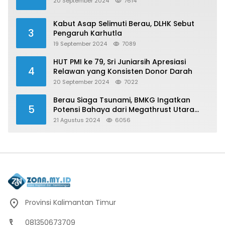
20 September 2024
7614
Kabut Asap Selimuti Berau, DLHK Sebut
3
Pengaruh Karhutla
19 September 2024
7089
HUT PMI ke 79, Sri Juniarsih Apresiasi
4
Relawan yang Konsisten Donor Darah
20 September 2024
7022
Berau Siaga Tsunami, BMKG Ingatkan
5
Potensi Bahaya dari Megathrust Utara
Sulawesi
21 Agustus 2024
6056
Provinsi Kalimantan Timur
081350673709