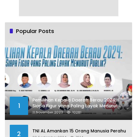
Popular Posts
Pemilihan Kepala Daerah Berau 2024:
1
Siapa Figur yang Paling Layak Menurut
Publik?
11 November 2023
10281
TNI AL Amankan 15 Orang Manusia Perahu
2