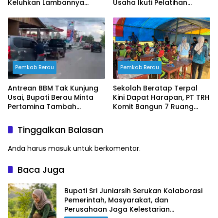
Keluhkan Lambannya
Usaha Ikuti Pelatihan
Penanganan Pemerintah
Desain Kemasan
Profesional
Pemkab Berau
Pemkab Berau
Antrean BBM Tak Kunjung
Sekolah Beratap Terpal
Usai, Bupati Berau Minta
Kini Dapat Harapan, PT TRH
Pertamina Tambah
Komit Bangun 7 Ruang
Pasokan
Kelas
Tinggalkan Balasan
Anda harus
masuk
untuk berkomentar.
Baca Juga
Bupati Sri Juniarsih Serukan Kolaborasi
Pemerintah, Masyarakat, dan
Perusahaan Jaga Kelestarian