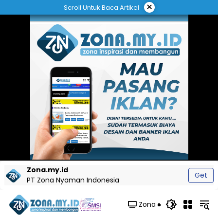
Langsung
×
Scroll Untuk Baca Artikel
ke
konten
Zona.my.id
Get
PT Zona Nyaman Indonesia
Zona