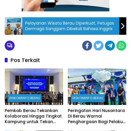
Pelayanan Wisata Berau Diperkuat, Petugas
Dermaga Sanggam Dibekali Bahasa Inggris
Pos Terkait
DISKOMINFO BERAU
DISKOMINFO BERAU
Pemkab Berau Tekankan
Peringatan Hari Nusantara
Kolaborasi Hingga Tingkat
Di Berau Warnai
Kampung untuk Tekan
Penghargaan Bagi Pelaku
Stunting
Perikanan