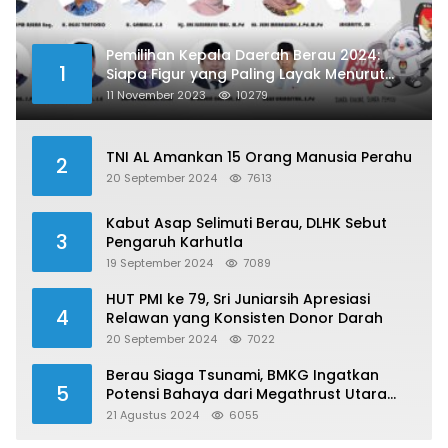
Pemilihan Kepala Daerah Berau 2024:
1
Siapa Figur yang Paling Layak Menurut
Publik?
11 November 2023
10279
TNI AL Amankan 15 Orang Manusia Perahu
2
20 September 2024
7613
Kabut Asap Selimuti Berau, DLHK Sebut
3
Pengaruh Karhutla
19 September 2024
7089
HUT PMI ke 79, Sri Juniarsih Apresiasi
4
Relawan yang Konsisten Donor Darah
20 September 2024
7022
Berau Siaga Tsunami, BMKG Ingatkan
5
Potensi Bahaya dari Megathrust Utara
Sulawesi
21 Agustus 2024
6055