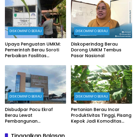
DISKOMINFO BERAU
DISKOMINFO BERAU
Upaya Penguatan UMKM:
Diskoperindag Berau
Pemerintah Berau Soroti
Dorong UMKM Tembus
Perbaikan Fasilitas
Pasar Nasional
Produksi
DISKOMINFO BERAU
DISKOMINFO BERAU
Disbudpar Pacu Ekraf
Pertanian Berau Incar
Berau Lewat
Produktivitas Tinggi, Pisang
Pembangunan
Kepok Jadi Komoditas
Creativehub Terpadu
Prioritas
Tinggalkan Balasan