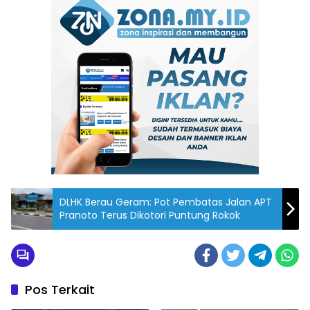
DLHK Berau Geram: Pot Pembatas Jalan APT
Pranoto Terus Dikotori Puntung Rokok
Pos Terkait