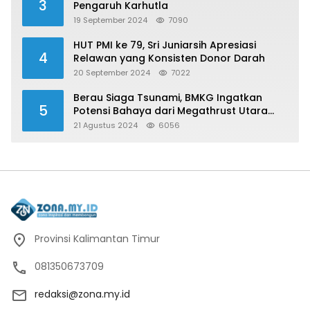
3
Pengaruh Karhutla
19 September 2024
7090
HUT PMI ke 79, Sri Juniarsih Apresiasi
4
Relawan yang Konsisten Donor Darah
20 September 2024
7022
Berau Siaga Tsunami, BMKG Ingatkan
5
Potensi Bahaya dari Megathrust Utara
Sulawesi
21 Agustus 2024
6056
Provinsi Kalimantan Timur
081350673709
redaksi@zona.my.id