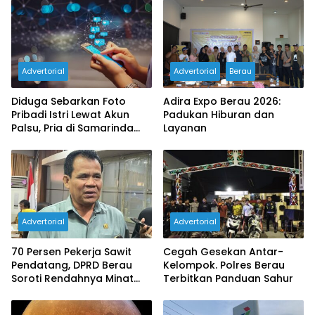
Advertorial
Advertorial
Berau
Diduga Sebarkan Foto
Adira Expo Berau 2026:
Pribadi Istri Lewat Akun
Padukan Hiburan dan
Palsu, Pria di Samarinda
Layanan
Dilaporkan ke Polisi
Advertorial
Advertorial
70 Persen Pekerja Sawit
Cegah Gesekan Antar-
Pendatang, DPRD Berau
Kelompok. Polres Berau
Soroti Rendahnya Minat
Terbitkan Panduan Sahur
Tenaga Lokal