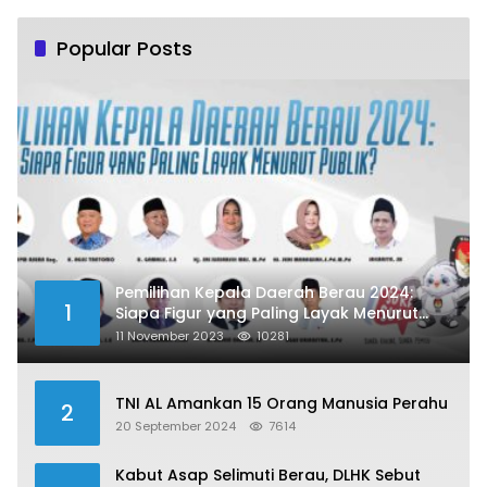
Popular Posts
Pemilihan Kepala Daerah Berau 2024:
1
Siapa Figur yang Paling Layak Menurut
Publik?
11 November 2023
10281
TNI AL Amankan 15 Orang Manusia Perahu
2
20 September 2024
7614
Kabut Asap Selimuti Berau, DLHK Sebut