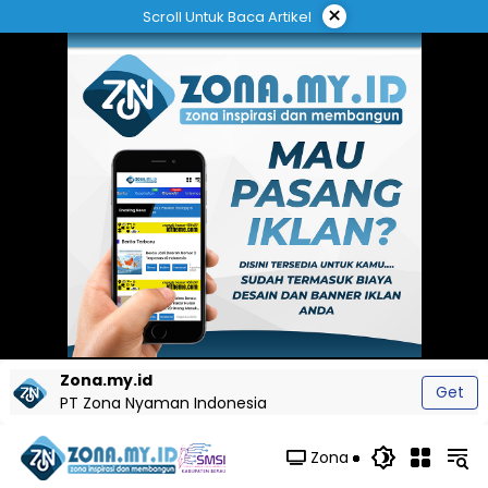
Langsung
×
Scroll Untuk Baca Artikel
ke
konten
Zona.my.id
Get
PT Zona Nyaman Indonesia
Zona