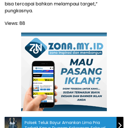
bisa tercapai bahkan melampaui target,”
pungkasnya.
Views:
88
Polsek Teluk Bayur Amankan Lima Pria
Terkait Kasus Dugaan Kekerasan Seksual