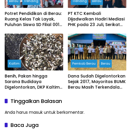
Berau
Trending
Trending
Berau
Potret Pendidikan di Berau:
PT KTC Kembali
Ruang Kelas Tak Layak,
Dijadwalkan Hadiri Mediasi
Puluhan Siswa SD Filial 001
PHK pada 23 Juli, Serikat
Bertahan Belajar di
Buruh Ultimatum Aksi
Bangunan Darurat
Besar Jika Manajemen
Mangkir Lagi
Kaltim
Pemkab Berau
Berau
Benih, Pakan hingga
Dana Sudah Digelontorkan
Sarana Budidaya
Sejak 2017, Mayoritas BUMK
Digelontorkan, DKP Kaltim
Berau Masih Terkendala
Dorong Pokdakan Naik
Pengelolaan
Kelas dan Mandiri
Tinggalkan Balasan
Anda harus
masuk
untuk berkomentar.
Baca Juga