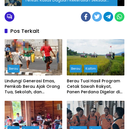
Anak di Berau
Pos Terkait
Berau
Berau
Kaltim
Lindungi Generasi Emas,
Berau Tuai Hasil Program
Pemkab Berau Ajak Orang
Cetak Sawah Rakyat,
Tua, Sekolah, dan
Panen Perdana Digelar di
Masyarakat Wujudkan
Buyung-buyung
Ruang Aman bagi Anak