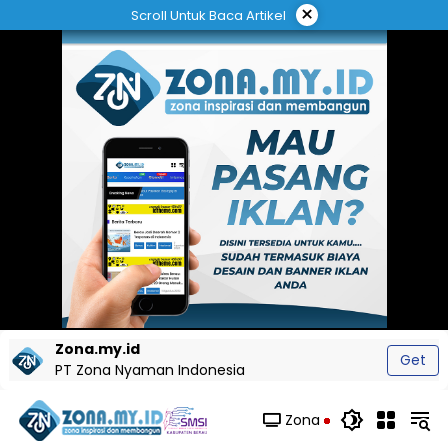
Langsung
×
Scroll Untuk Baca Artikel
ke
konten
Zona.my.id
Get
PT Zona Nyaman Indonesia
Zona