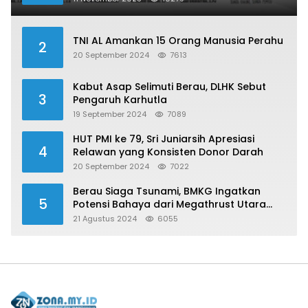
TNI AL Amankan 15 Orang Manusia Perahu
2
20 September 2024
7613
Kabut Asap Selimuti Berau, DLHK Sebut
3
Pengaruh Karhutla
19 September 2024
7089
HUT PMI ke 79, Sri Juniarsih Apresiasi
4
Relawan yang Konsisten Donor Darah
20 September 2024
7022
Berau Siaga Tsunami, BMKG Ingatkan
5
Potensi Bahaya dari Megathrust Utara
Sulawesi
21 Agustus 2024
6055